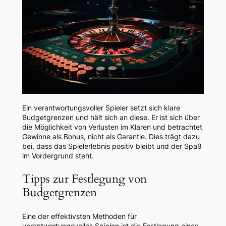
Ein verantwortungsvoller Spieler setzt sich klare
Budgetgrenzen und hält sich an diese. Er ist sich über
die Möglichkeit von Verlusten im Klaren und betrachtet
Gewinne als Bonus, nicht als Garantie. Dies trägt dazu
bei, dass das Spielerlebnis positiv bleibt und der Spaß
im Vordergrund steht.
Tipps zur Festlegung von
Budgetgrenzen
Eine der effektivsten Methoden für
verantwortungsvolles Spielen ist die Festlegung eines