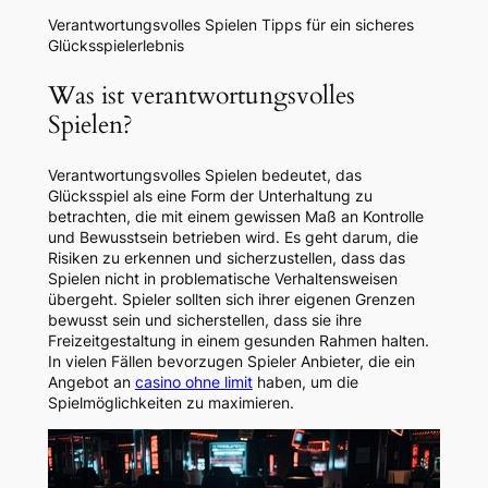
Verantwortungsvolles Spielen Tipps für ein sicheres
Glücksspielerlebnis
Was ist verantwortungsvolles
Spielen?
Verantwortungsvolles Spielen bedeutet, das
Glücksspiel als eine Form der Unterhaltung zu
betrachten, die mit einem gewissen Maß an Kontrolle
und Bewusstsein betrieben wird. Es geht darum, die
Risiken zu erkennen und sicherzustellen, dass das
Spielen nicht in problematische Verhaltensweisen
übergeht. Spieler sollten sich ihrer eigenen Grenzen
bewusst sein und sicherstellen, dass sie ihre
Freizeitgestaltung in einem gesunden Rahmen halten.
In vielen Fällen bevorzugen Spieler Anbieter, die ein
Angebot an
casino ohne limit
haben, um die
Spielmöglichkeiten zu maximieren.