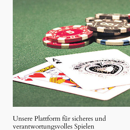
Unsere Plattform für sicheres und
verantwortungsvolles Spielen