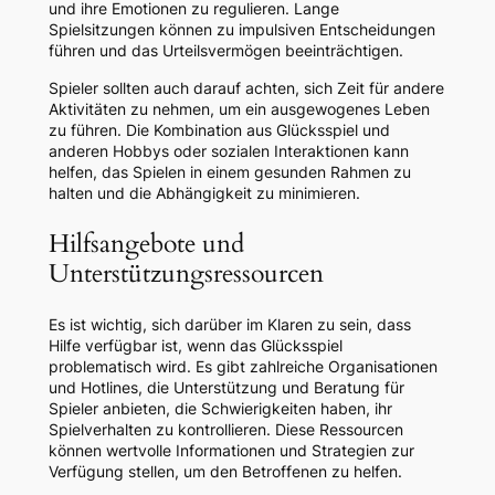
und ihre Emotionen zu regulieren. Lange
Spielsitzungen können zu impulsiven Entscheidungen
führen und das Urteilsvermögen beeinträchtigen.
Spieler sollten auch darauf achten, sich Zeit für andere
Aktivitäten zu nehmen, um ein ausgewogenes Leben
zu führen. Die Kombination aus Glücksspiel und
anderen Hobbys oder sozialen Interaktionen kann
helfen, das Spielen in einem gesunden Rahmen zu
halten und die Abhängigkeit zu minimieren.
Hilfsangebote und
Unterstützungsressourcen
Es ist wichtig, sich darüber im Klaren zu sein, dass
Hilfe verfügbar ist, wenn das Glücksspiel
problematisch wird. Es gibt zahlreiche Organisationen
und Hotlines, die Unterstützung und Beratung für
Spieler anbieten, die Schwierigkeiten haben, ihr
Spielverhalten zu kontrollieren. Diese Ressourcen
können wertvolle Informationen und Strategien zur
Verfügung stellen, um den Betroffenen zu helfen.