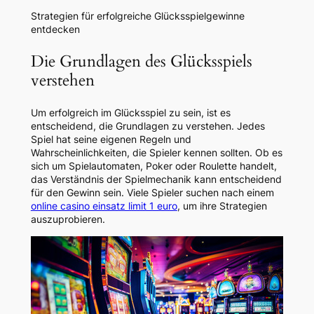
Strategien für erfolgreiche Glücksspielgewinne
entdecken
Die Grundlagen des Glücksspiels
verstehen
Um erfolgreich im Glücksspiel zu sein, ist es
entscheidend, die Grundlagen zu verstehen. Jedes
Spiel hat seine eigenen Regeln und
Wahrscheinlichkeiten, die Spieler kennen sollten. Ob es
sich um Spielautomaten, Poker oder Roulette handelt,
das Verständnis der Spielmechanik kann entscheidend
für den Gewinn sein. Viele Spieler suchen nach einem
online casino einsatz limit 1 euro
, um ihre Strategien
auszuprobieren.