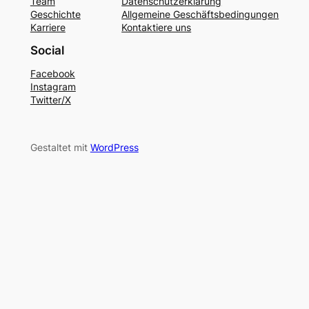
Team
Datenschutzerklärung
Geschichte
Allgemeine Geschäftsbedingungen
Karriere
Kontaktiere uns
Social
Facebook
Instagram
Twitter/X
Gestaltet mit
WordPress