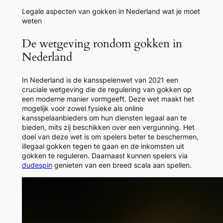
Legale aspecten van gokken in Nederland wat je moet
weten
De wetgeving rondom gokken in
Nederland
In Nederland is de kansspelenwet van 2021 een
cruciale wetgeving die de regulering van gokken op
een moderne manier vormgeeft. Deze wet maakt het
mogelijk voor zowel fysieke als online
kansspelaanbieders om hun diensten legaal aan te
bieden, mits zij beschikken over een vergunning. Het
doel van deze wet is om spelers beter te beschermen,
illegaal gokken tegen te gaan en de inkomsten uit
gokken te reguleren. Daarnaast kunnen spelers via
dudespin
genieten van een breed scala aan spellen.