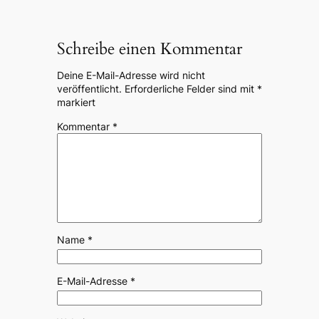
Schreibe einen Kommentar
Deine E-Mail-Adresse wird nicht
veröffentlicht.
Erforderliche Felder sind mit
*
markiert
Kommentar
*
Name
*
E-Mail-Adresse
*