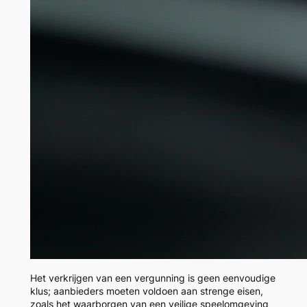
Het verkrijgen van een vergunning is geen eenvoudige
klus; aanbieders moeten voldoen aan strenge eisen,
zoals het waarborgen van een veilige speelomgeving