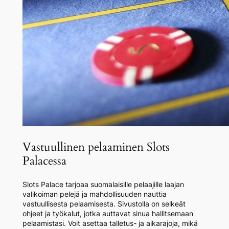
Vastuullinen pelaaminen Slots
Palacessa
Slots Palace tarjoaa suomalaisille pelaajille laajan
valikoiman pelejä ja mahdollisuuden nauttia
vastuullisesta pelaamisesta. Sivustolla on selkeät
ohjeet ja työkalut, jotka auttavat sinua hallitsemaan
pelaamistasi. Voit asettaa talletus- ja aikarajoja, mikä