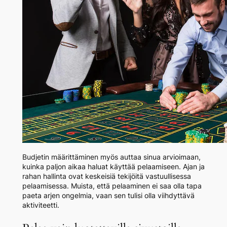
Budjetin määrittäminen myös auttaa sinua arvioimaan,
kuinka paljon aikaa haluat käyttää pelaamiseen. Ajan ja
rahan hallinta ovat keskeisiä tekijöitä vastuullisessa
pelaamisessa. Muista, että pelaaminen ei saa olla tapa
paeta arjen ongelmia, vaan sen tulisi olla viihdyttävä
aktiviteetti.