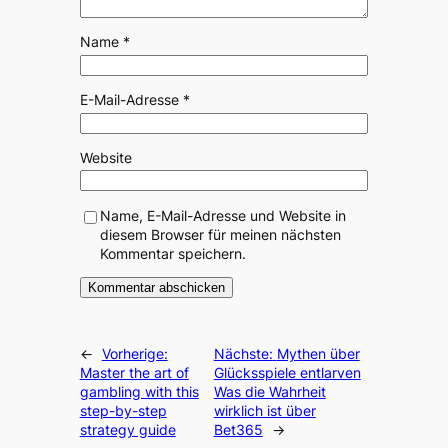
Name
*
E-Mail-Adresse
*
Website
Name, E-Mail-Adresse und Website in
diesem Browser für meinen nächsten
Kommentar speichern.
←
Vorherige:
Nächste:
Mythen über
Master the art of
Glücksspiele entlarven
gambling with this
Was die Wahrheit
step-by-step
wirklich ist über
strategy guide
Bet365
→