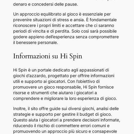
denaro e concedersi delle pause.
Un approccio equilibrato al gioco è essenziale per
prevenire situazioni di stress e ansia. È fondamentale
riconoscere i propri limiti e accettare che ci saranno
periodi di vincita e di perdita. Solo così sarà possibile
godere appieno dell’esperienza senza compromettere
il benessere personale.
Informazioni su Hi Spin
Hi Spin è un portale dedicato agli appassionati di
giochi d’azzardo, progettato per offrire informazioni
utili e supporto ai giocatori. Con l’obiettivo di
promuovere un gioco responsabile, Hi Spin fornisce
risorse e strumenti che aiutano i giocatori a
comprendere e migliorare la loro esperienza di gioco.
Inoltre, il sito offre guide sui diversi giochi, analisi delle
strategie e supporto per gestire il budget di gioco.
Questo aiuta i giocatori a prendere decisioni informate,
riducendo il rischio di commettere errori comuni e
promuovendo un approccio più sicuro e consapevole