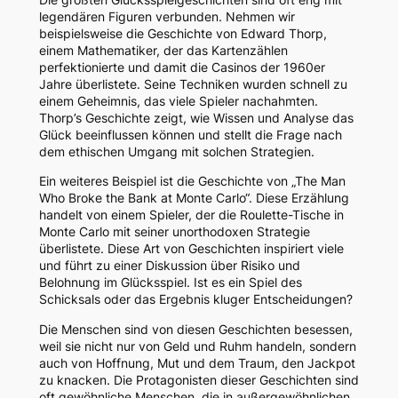
legendären Figuren verbunden. Nehmen wir
beispielsweise die Geschichte von Edward Thorp,
einem Mathematiker, der das Kartenzählen
perfektionierte und damit die Casinos der 1960er
Jahre überlistete. Seine Techniken wurden schnell zu
einem Geheimnis, das viele Spieler nachahmten.
Thorp’s Geschichte zeigt, wie Wissen und Analyse das
Glück beeinflussen können und stellt die Frage nach
dem ethischen Umgang mit solchen Strategien.
Ein weiteres Beispiel ist die Geschichte von „The Man
Who Broke the Bank at Monte Carlo“. Diese Erzählung
handelt von einem Spieler, der die Roulette-Tische in
Monte Carlo mit seiner unorthodoxen Strategie
überlistete. Diese Art von Geschichten inspiriert viele
und führt zu einer Diskussion über Risiko und
Belohnung im Glücksspiel. Ist es ein Spiel des
Schicksals oder das Ergebnis kluger Entscheidungen?
Die Menschen sind von diesen Geschichten besessen,
weil sie nicht nur von Geld und Ruhm handeln, sondern
auch von Hoffnung, Mut und dem Traum, den Jackpot
zu knacken. Die Protagonisten dieser Geschichten sind
oft gewöhnliche Menschen, die in außergewöhnlichen