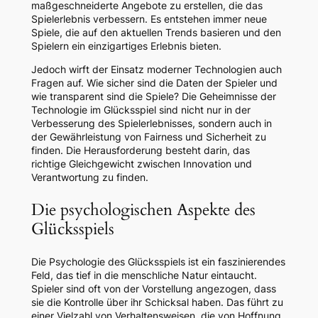
maßgeschneiderte Angebote zu erstellen, die das
Spielerlebnis verbessern. Es entstehen immer neue
Spiele, die auf den aktuellen Trends basieren und den
Spielern ein einzigartiges Erlebnis bieten.
Jedoch wirft der Einsatz moderner Technologien auch
Fragen auf. Wie sicher sind die Daten der Spieler und
wie transparent sind die Spiele? Die Geheimnisse der
Technologie im Glücksspiel sind nicht nur in der
Verbesserung des Spielerlebnisses, sondern auch in
der Gewährleistung von Fairness und Sicherheit zu
finden. Die Herausforderung besteht darin, das
richtige Gleichgewicht zwischen Innovation und
Verantwortung zu finden.
Die psychologischen Aspekte des
Glücksspiels
Die Psychologie des Glücksspiels ist ein faszinierendes
Feld, das tief in die menschliche Natur eintaucht.
Spieler sind oft von der Vorstellung angezogen, dass
sie die Kontrolle über ihr Schicksal haben. Das führt zu
einer Vielzahl von Verhaltensweisen, die von Hoffnung