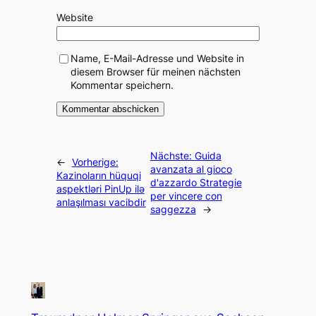
Website
Name, E-Mail-Adresse und Website in
diesem Browser für meinen nächsten
Kommentar speichern.
Nächste:
Guida
←
Vorherige:
avanzata al gioco
Kazinoların hüquqi
d'azzardo Strategie
aspektləri PinUp ilə
per vincere con
anlaşılması vacibdir
saggezza
→