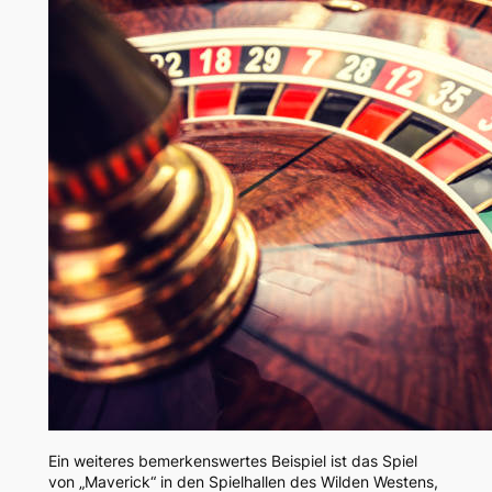
Ein weiteres bemerkenswertes Beispiel ist das Spiel
von „Maverick“ in den Spielhallen des Wilden Westens,