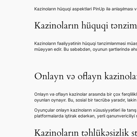
Kazinoların hüquqi aspektləri PinUp ilə anlaşılması v
Kazinoların hüquqi tənzi
Kazinoların fəaliyyətinin hüquqi tənzimlənməsi müas
müəyyən edir. Bu səbəbdən, oyunun şərtlərində əh
Onlayn və oflayn kazinolar
Onlayn və oflayn kazinolar arasında bir çox fərqlili
oyunları oynayır. Bu, sosial bir təcrübə yaradır, la
Oyunçular onlayn kazinoların xüsusiyyətləri ilə tanı
platformalarda iştirak edərkən, yerli qanunvericiliyi 
Kazinoların təhlükəsizlik st