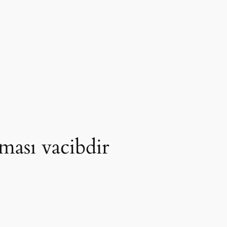
ması vacibdir