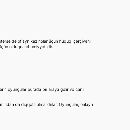
stərsə də oflayn kazinolar üçün hüquqi çərçivəni
çün olduqca əhəmiyyətlidir.
rir, oyunçular burada bir araya gəlir və canlı
ımından da diqqətli olmalıdırlar. Oyunçular, onlayn