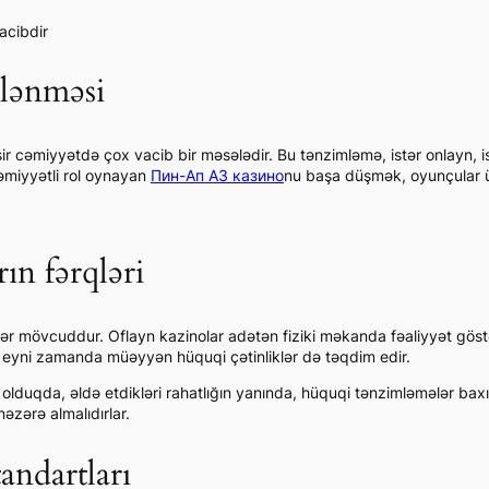
acibdir
mlənməsi
ir cəmiyyətdə çox vacib bir məsələdir. Bu tənzimləmə, istər onlayn, i
əmiyyətli rol oynayan
Пин-Ап АЗ казино
nu başa düşmək, oyunçular ü
ın fərqləri
klər mövcuddur. Oflayn kazinolar adətən fiziki məkanda fəaliyyət göstə
kin eyni zamanda müəyyən hüquqi çətinliklər də təqdim edir.
ş olduqda, əldə etdikləri rahatlığın yanında, hüquqi tənzimləmələr bax
nəzərə almalıdırlar.
andartları