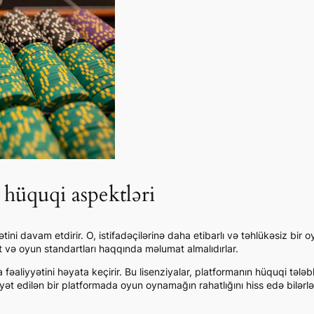
 hüquqi aspektləri
i davam etdirir. O, istifadəçilərinə daha etibarlı və təhlükəsiz bir oy
 və oyun standartları haqqında məlumat almalıdırlar.
 fəaliyyətini həyata keçirir. Bu lisenziyalar, platformanın hüquqi tələ
ət edilən bir platformada oyun oynamağın rahatlığını hiss edə bilərlə