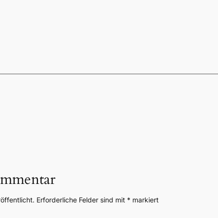
ommentar
öffentlicht.
Erforderliche Felder sind mit
*
markiert