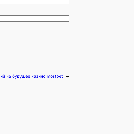
ий на будущее казино mostbet
→