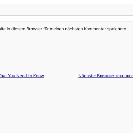
te in diesem Browser für meinen nächsten Kommentar speichern.
What You Need to Know
Nächste:
Влияние технолог