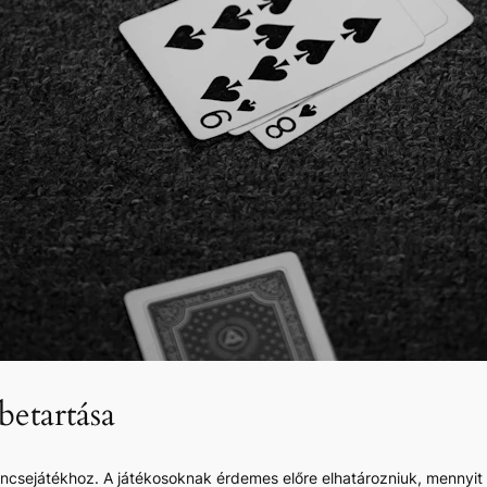
betartása
encsejátékhoz. A játékosoknak érdemes előre elhatározniuk, mennyit