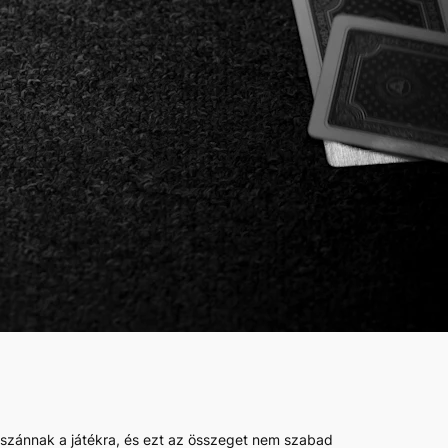
 szánnak a játékra, és ezt az összeget nem szabad