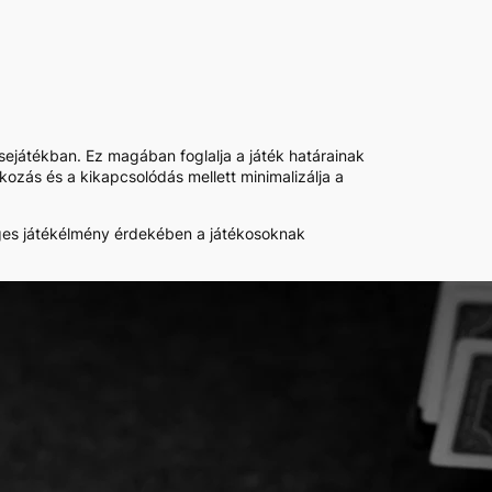
sejátékban. Ez magában foglalja a játék határainak
akozás és a kikapcsolódás mellett minimalizálja a
éges játékélmény érdekében a játékosoknak