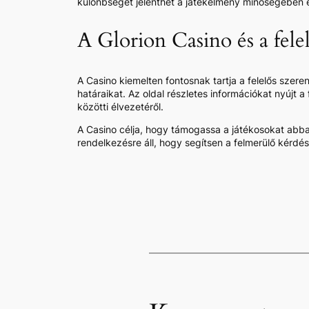
különbséget jelenthet a játékélmény minőségében és
A Glorion Casino és a felel
A Casino kiemelten fontosnak tartja a felelős szer
határaikat. Az oldal részletes információkat nyújt 
közötti élvezetéről.
A Casino célja, hogy támogassa a játékosokat abb
rendelkezésre áll, hogy segítsen a felmerülő kérdé