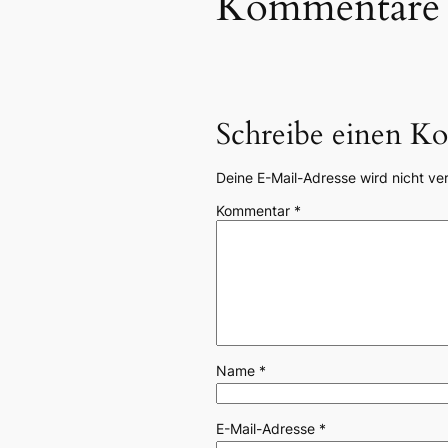
Kommentare
Schreibe einen K
Deine E-Mail-Adresse wird nicht ver
Kommentar
*
Name
*
E-Mail-Adresse
*