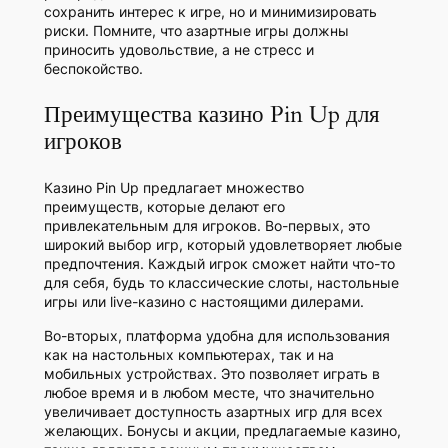
сохранить интерес к игре, но и минимизировать
риски. Помните, что азартные игры должны
приносить удовольствие, а не стресс и
беспокойство.
Преимущества казино Pin Up для
игроков
Казино Pin Up предлагает множество
преимуществ, которые делают его
привлекательным для игроков. Во-первых, это
широкий выбор игр, который удовлетворяет любые
предпочтения. Каждый игрок сможет найти что-то
для себя, будь то классические слоты, настольные
игры или live-казино с настоящими дилерами.
Во-вторых, платформа удобна для использования
как на настольных компьютерах, так и на
мобильных устройствах. Это позволяет играть в
любое время и в любом месте, что значительно
увеличивает доступность азартных игр для всех
желающих. Бонусы и акции, предлагаемые казино,