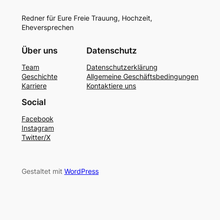
Redner für Eure Freie Trauung, Hochzeit,
Eheversprechen
Über uns
Datenschutz
Team
Datenschutzerklärung
Geschichte
Allgemeine Geschäftsbedingungen
Karriere
Kontaktiere uns
Social
Facebook
Instagram
Twitter/X
Gestaltet mit
WordPress