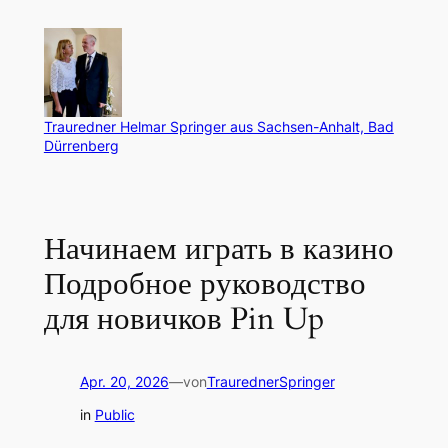
Zum
Inhalt
springen
Trauredner Helmar Springer aus Sachsen-Anhalt, Bad
Dürrenberg
Начинаем играть в казино
Подробное руководство
для новичков Pin Up
Apr. 20, 2026
—
von
TraurednerSpringer
in
Public