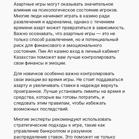
Азартные игры могут оказывать значительное
влияние на психологическое состояние игроков.
Многие люди начинают играть в казино ради
развлечения и адреналина, однако с течением
времени азарт может превратиться в зависимость.
Важно осознавать, что азартные игры — это не
только способ развлечения, но и потенциальный
риск для финансового и эмоционального
состояния. Пин Ап казино вход в личный кабинет
Казахстан поможет вам лучше контролировать
свои финансы и эмоции.
Для новичков особенно важно контролировать
свои эмоции во время игры. Не стоит поддаваться
азарту и увеличивать ставки в надежде вернуть
проигранное. Лучше установить лимиты на время и
средства, которые вы готовы потратить, и
следовать этим правилам, чтобы избежать
возможных последствий.
Многие эксперты рекомендуют использовать
стратегические подходы к игре, такие как
управление банкроллом и разумное
распределение ставок. Это поможет не только