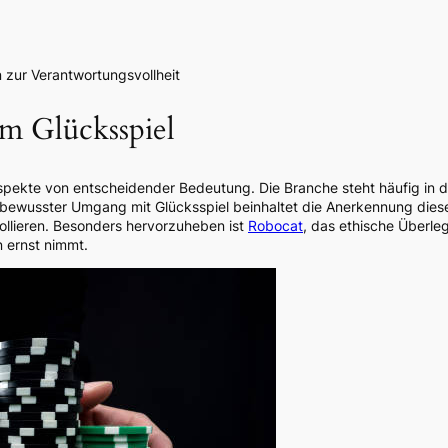
 zur Verantwortungsvollheit
im Glücksspiel
Aspekte von entscheidender Bedeutung. Die Branche steht häufig in de
gsbewusster Umgang mit Glücksspiel beinhaltet die Anerkennung di
rollieren. Besonders hervorzuheben ist
Robocat
, das ethische Überle
 ernst nimmt.