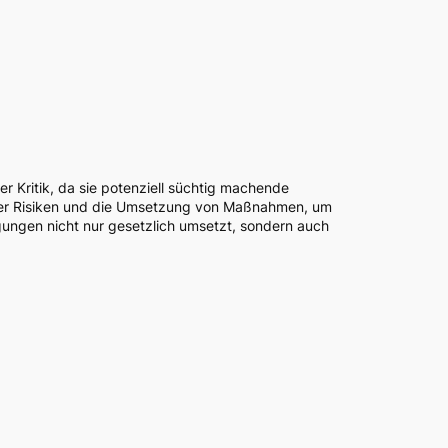
r Kritik, da sie potenziell süchtig machende
eser Risiken und die Umsetzung von Maßnahmen, um
gungen nicht nur gesetzlich umsetzt, sondern auch