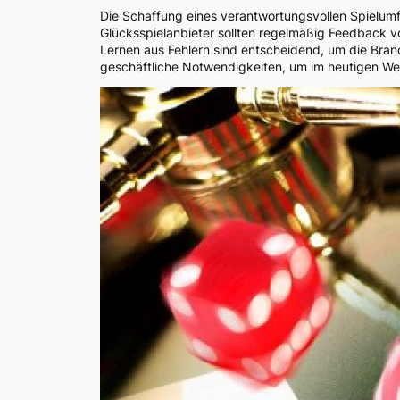
Die Schaffung eines verantwortungsvollen Spielumf
Glücksspielanbieter sollten regelmäßig Feedback v
Lernen aus Fehlern sind entscheidend, um die Bran
geschäftliche Notwendigkeiten, um im heutigen W