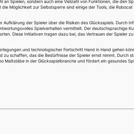
hl an Spielen, sondern auch eine Vielzahl von Funktionen, die den Sp
 die Möglichkeit zur Selbstsperre sind einige der Tools, die Robocat 
er Aufklärung der Spieler über die Risiken des Glücksspiels. Durc
antwortungsvolles Spielverhalten vermittelt. Der deutschsprachige K
en. Diese Initiativen tragen dazu bei, das Vertrauen der Spieler zu 
legungen und technologischer Fortschritt Hand in Hand gehen können
d zu schaffen, das die Bedürfnisse der Spieler ernst nimmt. Durch s
no Maßstäbe in der Glücksspielbranche und fördert ein gesundes Spie