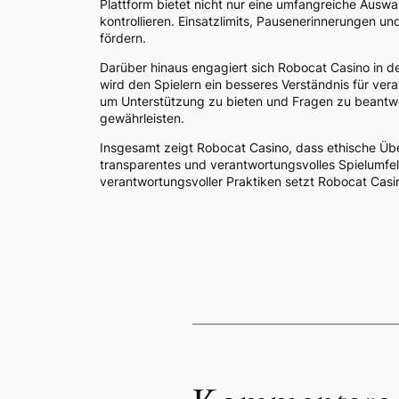
Plattform bietet nicht nur eine umfangreiche Auswa
kontrollieren. Einsatzlimits, Pausenerinnerungen und
fördern.
Darüber hinaus engagiert sich Robocat Casino in d
wird den Spielern ein besseres Verständnis für ver
um Unterstützung zu bieten und Fragen zu beantwort
gewährleisten.
Insgesamt zeigt Robocat Casino, dass ethische Über
transparentes und verantwortungsvolles Spielumfel
verantwortungsvoller Praktiken setzt Robocat Casi