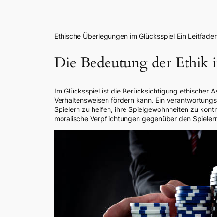
Ethische Überlegungen im Glücksspiel Ein Leitfaden
Die Bedeutung der Ethik 
Im Glücksspiel ist die Berücksichtigung ethischer 
Verhaltensweisen fördern kann. Ein verantwortun
Spielern zu helfen, ihre Spielgewohnheiten zu kont
moralische Verpflichtungen gegenüber den Spielern