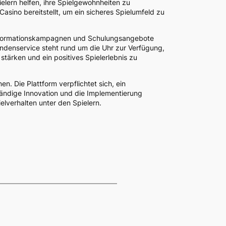
ielern helfen, ihre Spielgewohnheiten zu
Casino bereitstellt, um ein sicheres Spielumfeld zu
h Informationskampagnen und Schulungsangebote
undenservice steht rund um die Uhr zur Verfügung,
stärken und ein positives Spielerlebnis zu
. Die Plattform verpflichtet sich, ein
tändige Innovation und die Implementierung
lverhalten unter den Spielern.