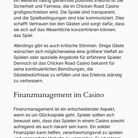
Ein weiteres häufig genanntes positives Erlebnis ist die
Sicherheit und Fairness, die im Chicken Road Casino
großgeschrieben wird. Die Spiele sind transparent,
und die Spielbedingungen sind klar kommuniziert. Dies
schafft Vertrauen bei den Gästen und sorgt dafür, dass
sie sich auf das Wesentliche konzentrieren können:
das Spiel.
Allerdings gibt es auch kritische Stimmen. Einige Gäste
wünschen sich möglicherweise eine größere Vielfalt an
Spielen oder spezielle Angebote für erfahrene Spieler.
Dennoch ist das Chicken Road Casino bekannt für
seine kontinuierlichen Bemühungen, die
Gästebedürfnisse zu erfüllen und das Erlebnis ständig
zu verbessern.
Finanzmanagement im Casino
Finanzmanagement ist ein entscheidender Aspekt,
wenn es um Glücksspiele geht. Spieler sollten sich
bewusst sein, dass das Spielen in einem Casino sowohl
aufregend als auch riskant sein kann. Ein solider
Finanzplan kann helfen, verantwortungsvoll zu spielen