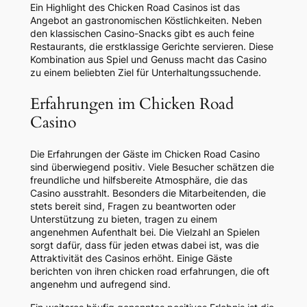
Ein Highlight des Chicken Road Casinos ist das
Angebot an gastronomischen Köstlichkeiten. Neben
den klassischen Casino-Snacks gibt es auch feine
Restaurants, die erstklassige Gerichte servieren. Diese
Kombination aus Spiel und Genuss macht das Casino
zu einem beliebten Ziel für Unterhaltungssuchende.
Erfahrungen im Chicken Road
Casino
Die Erfahrungen der Gäste im Chicken Road Casino
sind überwiegend positiv. Viele Besucher schätzen die
freundliche und hilfsbereite Atmosphäre, die das
Casino ausstrahlt. Besonders die Mitarbeitenden, die
stets bereit sind, Fragen zu beantworten oder
Unterstützung zu bieten, tragen zu einem
angenehmen Aufenthalt bei. Die Vielzahl an Spielen
sorgt dafür, dass für jeden etwas dabei ist, was die
Attraktivität des Casinos erhöht. Einige Gäste
berichten von ihren chicken road erfahrungen, die oft
angenehm und aufregend sind.