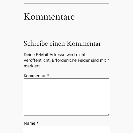
Kommentare
Schreibe einen Kommentar
Deine E-Mail-Adresse wird nicht
veröffentlicht.
Erforderliche Felder sind mit
*
markiert
Kommentar
*
Name
*