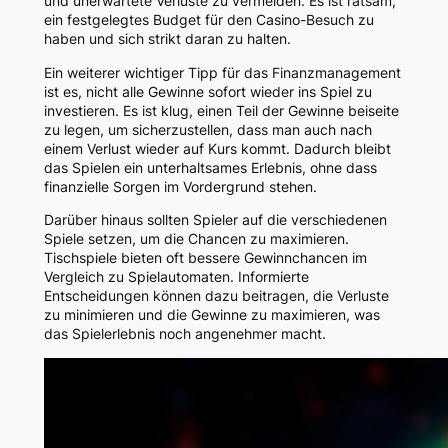
und unerwartete Verluste zu vermeiden. Es ist ratsam,
ein festgelegtes Budget für den Casino-Besuch zu
haben und sich strikt daran zu halten.
Ein weiterer wichtiger Tipp für das Finanzmanagement
ist es, nicht alle Gewinne sofort wieder ins Spiel zu
investieren. Es ist klug, einen Teil der Gewinne beiseite
zu legen, um sicherzustellen, dass man auch nach
einem Verlust wieder auf Kurs kommt. Dadurch bleibt
das Spielen ein unterhaltsames Erlebnis, ohne dass
finanzielle Sorgen im Vordergrund stehen.
Darüber hinaus sollten Spieler auf die verschiedenen
Spiele setzen, um die Chancen zu maximieren.
Tischspiele bieten oft bessere Gewinnchancen im
Vergleich zu Spielautomaten. Informierte
Entscheidungen können dazu beitragen, die Verluste
zu minimieren und die Gewinne zu maximieren, was
das Spielerlebnis noch angenehmer macht.