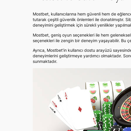
Mostbet, kullanıcılarına hem güvenli hem de eğlence
tutarak çeşitli güvenlik önlemleri ile donatılmıştır.
deneyimini geliştirmek için sürekli yenilikler yapılma
Mostbet, geniş oyun seçenekleri ile hem geleneksel h
seçenekleri ile zengin bir deneyim yaşayabilir. Bu çeş
Ayrıca, Mostbet’in kullanıcı dostu arayüzü sayesin
deneyimlerini geliştirmeye yardımcı olmaktadır. Sonu
sunmaktadır.