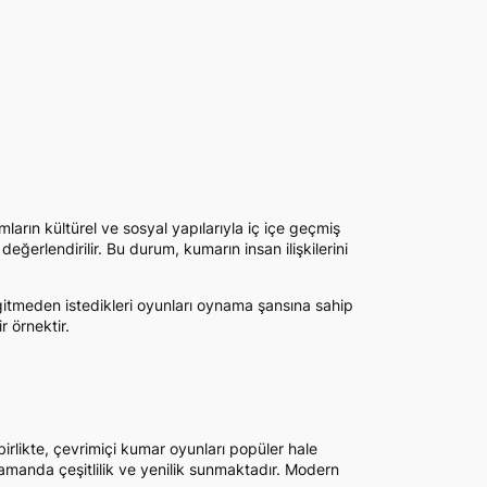
mların kültürel ve sosyal yapılarıyla iç içe geçmiş
eğerlendirilir. Bu durum, kumarın insan ilişkilerini
 gitmeden istedikleri oyunları oynama şansına sahip
r örnektir.
birlikte, çevrimiçi kumar oyunları popüler hale
amanda çeşitlilik ve yenilik sunmaktadır. Modern