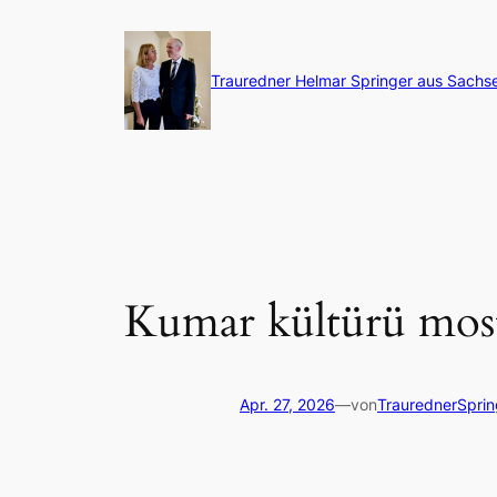
Zum
Inhalt
springen
Trauredner Helmar Springer aus Sachs
Kumar kültürü most
Apr. 27, 2026
—
von
TraurednerSprin