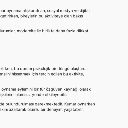
ar oynama alışkanlıkları, sosyal medya ve dijital
getirirken, bireylerin bu aktiviteye olan bakış
urumlar, modernite ile birlikte daha fazla dikkat
irken, bu durum psikolojik bir döngü oluşturur.
lini hissetmek için tercih edilen bu aktivite,
mar oynama eylemini bir tür özgüven kaynağı olarak
şkilerini olumsuz yönde etkileyebilir.
nünde bulundurulması gerekmektedir. Kumar oynarken
skini azaltarak olumlu bir deneyim yaşatabilir.