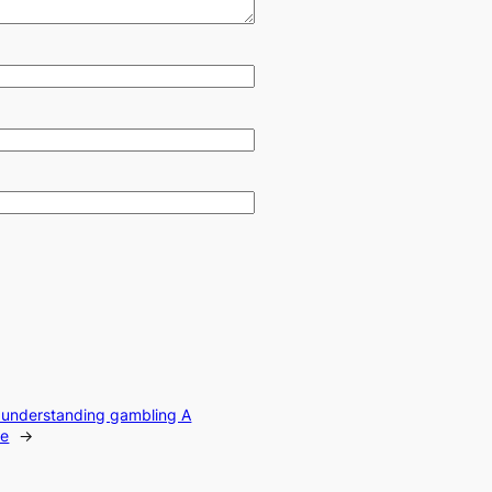
o understanding gambling A
ce
→