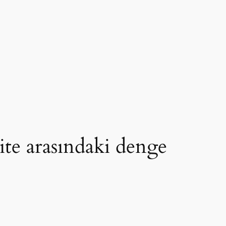
te arasındaki denge