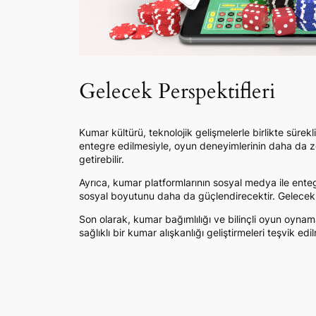
Gelecek Perspektifleri
Kumar kültürü, teknolojik gelişmelerle birlikte süre
entegre edilmesiyle, oyun deneyimlerinin daha da zen
getirebilir.
Ayrıca, kumar platformlarının sosyal medya ile enteg
sosyal boyutunu daha da güçlendirecektir. Gelecek, 
Son olarak, kumar bağımlılığı ve bilinçli oyun oyna
sağlıklı bir kumar alışkanlığı geliştirmeleri teşvik e