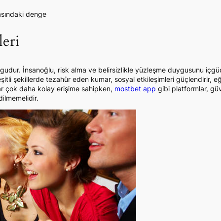
asındaki denge
eri
olgudur. İnsanoğlu, risk alma ve belirsizlikle yüzleşme duygusunu içgü
şitli şekillerde tezahür eden kumar, sosyal etkileşimleri güçlendirir, 
ılar çok daha kolay erişime sahipken,
mostbet app
gibi platformlar, gü
dilmemelidir.