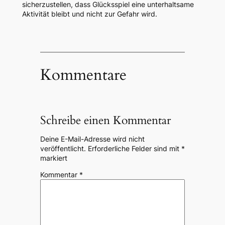
sicherzustellen, dass Glücksspiel eine unterhaltsame
Aktivität bleibt und nicht zur Gefahr wird.
Kommentare
Schreibe einen Kommentar
Deine E-Mail-Adresse wird nicht
veröffentlicht.
Erforderliche Felder sind mit
*
markiert
Kommentar
*