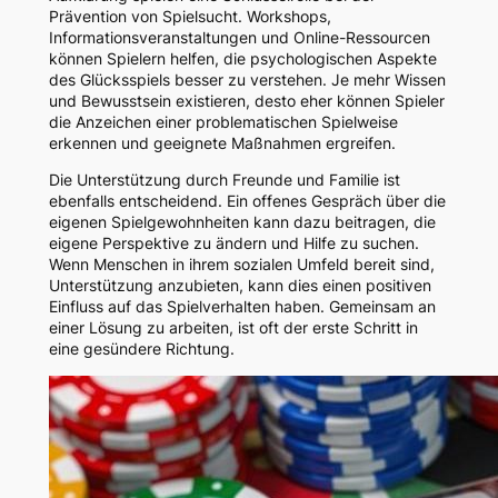
Prävention von Spielsucht. Workshops,
Informationsveranstaltungen und Online-Ressourcen
können Spielern helfen, die psychologischen Aspekte
des Glücksspiels besser zu verstehen. Je mehr Wissen
und Bewusstsein existieren, desto eher können Spieler
die Anzeichen einer problematischen Spielweise
erkennen und geeignete Maßnahmen ergreifen.
Die Unterstützung durch Freunde und Familie ist
ebenfalls entscheidend. Ein offenes Gespräch über die
eigenen Spielgewohnheiten kann dazu beitragen, die
eigene Perspektive zu ändern und Hilfe zu suchen.
Wenn Menschen in ihrem sozialen Umfeld bereit sind,
Unterstützung anzubieten, kann dies einen positiven
Einfluss auf das Spielverhalten haben. Gemeinsam an
einer Lösung zu arbeiten, ist oft der erste Schritt in
eine gesündere Richtung.