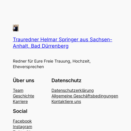
Trauredner Helmar Springer aus Sachsen-
Anhalt, Bad Dürrenberg
Redner für Eure Freie Trauung, Hochzeit,
Eheversprechen
Über uns
Datenschutz
Team
Datenschutzerklärung
Geschichte
Allgemeine Geschäftsbedingungen
Karriere
Kontaktiere uns
Social
Facebook
Instagram