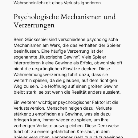
Wahrscheinlichkeit eines Verlusts ignorieren.
Psychologische Mechanismen und
Verzerrungen
Beim Glücksspiel sind verschiedene psychologische
Mechanismen am Werk, die das Verhalten der Spieler
beeinflussen. Eine häufige Verzerrung ist der
sogenannte „Illusorische Gewinn“. Viele Spieler
interpretieren kleine Gewinne als Erfolg, obwohl sie oft
nicht die ursprünglichen Einsätze decken. Diese
Wahrnehmungsverzerrung führt dazu, dass sie
weiterhin spielen, da sie glauben, auf dem richtigen
Weg zu sein. Die Hoffnung auf einen großen Gewinn
bleibt stark, selbst wenn die Realität anders aussieht.
Ein weiterer wichtiger psychologischer Faktor ist die
Verlustaversion. Menschen neigen dazu, Verluste
stärker zu empfinden als Gewinne, was sie dazu
bringen kann, immer wieder zu spielen, um ihre
vorherigen Verluste auszugleichen. Diese Denkweise
führt oft zu einem gefährlichen Kreislauf, in dem
Spieler versuchen, verlorenes Geld zurückzugewinnen,