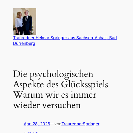
Zum
Inhalt
springen
Trauredner Helmar Springer aus Sachsen-Anhalt, Bad
Dürrenberg
Die psychologischen
Aspekte des Glücksspiels
Warum wir es immer
wieder versuchen
Apr. 28, 2026
—
von
TraurednerSpringer