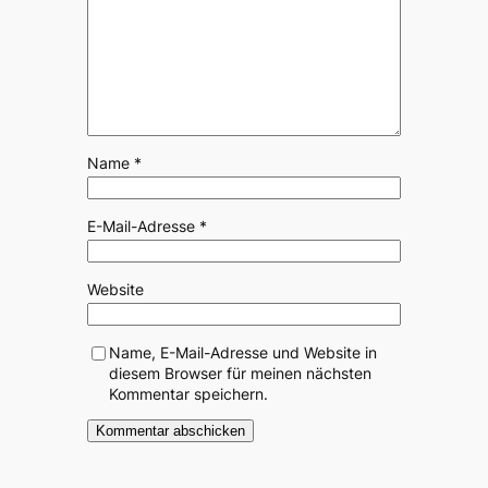
Name
*
E-Mail-Adresse
*
Website
Name, E-Mail-Adresse und Website in
diesem Browser für meinen nächsten
Kommentar speichern.