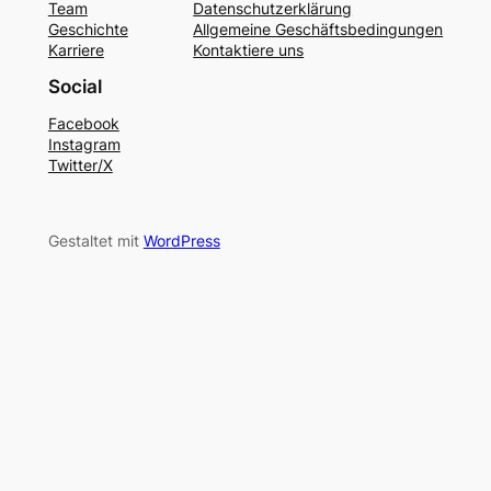
Team
Datenschutzerklärung
Geschichte
Allgemeine Geschäftsbedingungen
Karriere
Kontaktiere uns
Social
Facebook
Instagram
Twitter/X
Gestaltet mit
WordPress