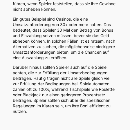
führen, wenn Spieler feststellen, dass sie ihre Gewinne
nicht abheben können.
Ein gutes Beispiel sind Casinos, die eine
Umsatzanforderung von 30x oder mehr haben. Das
bedeutet, dass Spieler 30 Mal den Betrag von Bonus
und Einzahlung setzen müssen, bevor sie das Geld
abheben können. In solchen Fällen ist es ratsam, nach
Alternativen zu suchen, die möglicherweise niedrigere
Umsatzanforderungen bieten, um die Chancen auf
eine Auszahlung zu erhöhen.
Darüber hinaus sollten Spieler auch auf die Spiele
achten, die zur Erfüllung der Umsatzbedingungen
beitragen. Häufig tragen nicht alle Spiele gleich viel
zur Erfüllung der Bedingungen bei. Spielautomaten
zählen oft zu 100%, während Tischspiele wie Roulette
oder Blackjack nur einen geringeren Prozentsatz
beitragen. Spieler sollten sich über die spezifischen
Regelungen im Klaren sein, um ihre Boni effizient zu
nutzen.