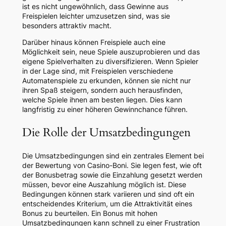
ist es nicht ungewöhnlich, dass Gewinne aus
Freispielen leichter umzusetzen sind, was sie
besonders attraktiv macht.
Darüber hinaus können Freispiele auch eine
Möglichkeit sein, neue Spiele auszuprobieren und das
eigene Spielverhalten zu diversifizieren. Wenn Spieler
in der Lage sind, mit Freispielen verschiedene
Automatenspiele zu erkunden, können sie nicht nur
ihren Spaß steigern, sondern auch herausfinden,
welche Spiele ihnen am besten liegen. Dies kann
langfristig zu einer höheren Gewinnchance führen.
Die Rolle der Umsatzbedingungen
Die Umsatzbedingungen sind ein zentrales Element bei
der Bewertung von Casino-Boni. Sie legen fest, wie oft
der Bonusbetrag sowie die Einzahlung gesetzt werden
müssen, bevor eine Auszahlung möglich ist. Diese
Bedingungen können stark variieren und sind oft ein
entscheidendes Kriterium, um die Attraktivität eines
Bonus zu beurteilen. Ein Bonus mit hohen
Umsatzbedingungen kann schnell zu einer Frustration