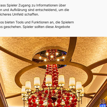
 dass Spieler Zugang zu Informationen über
on und Aufklärung sind entscheidend, um die
icheres Umfeld schaffen.
s bieten Tools und Funktionen an, die Spielern
ops geschehen. Spieler sollten diese Angebote