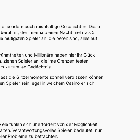
e, sondern auch reichhaltige Geschichten. Diese
 berühmt, der innerhalb einer Nacht mehr als 5
mutigsten Spieler an, die bereit sind, alles auf
ühmtheiten und Millionäre haben hier ihr Glück
 ziehen Spieler an, die ihre Grenzen testen
m kulturellen Gedächtnis.
, dass die Glitzermomente schnell verblassen können
en Spieler sein, egal in welchem Casino er sich
iele fühlen sich überfordert von der Möglichkeit,
 halten. Verantwortungsvolles Spielen bedeutet, nur
eller Probleme zu betrachten.