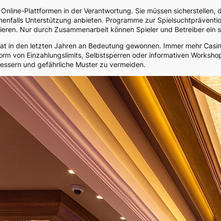
 Online-Plattformen in der Verantwortung. Sie müssen sicherstellen,
nenfalls Unterstützung anbieten. Programme zur Spielsuchtpräventi
ieren. Nur durch Zusammenarbeit können Spieler und Betreiber ein s
hat in den letzten Jahren an Bedeutung gewonnen. Immer mehr Casino
n Form von Einzahlungslimits, Selbstsperren oder informativen Worksh
bessern und gefährliche Muster zu vermeiden.