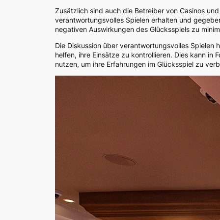
Zusätzlich sind auch die Betreiber von Casinos und
verantwortungsvolles Spielen erhalten und gegebe
negativen Auswirkungen des Glücksspiels zu minim
Die Diskussion über verantwortungsvolles Spielen 
helfen, ihre Einsätze zu kontrollieren. Dies kann i
nutzen, um ihre Erfahrungen im Glücksspiel zu ver