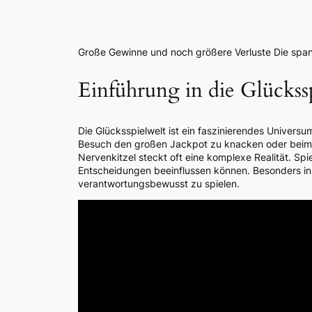
Große Gewinne und noch größere Verluste Die span
Einführung in die Glückss
Die Glücksspielwelt ist ein faszinierendes Univers
Besuch den großen Jackpot zu knacken oder beim 
Nervenkitzel steckt oft eine komplexe Realität. Sp
Entscheidungen beeinflussen können. Besonders in 
verantwortungsbewusst zu spielen.