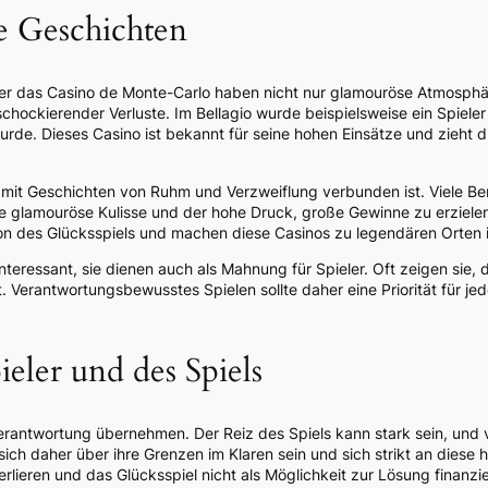
e Geschichten
er das Casino de Monte-Carlo haben nicht nur glamouröse Atmosphär
hockierender Verluste. Im Bellagio wurde beispielsweise ein Spieler
e. Dieses Casino ist bekannt für seine hohen Einsätze und zieht die 
r mit Geschichten von Ruhm und Verzweiflung verbunden ist. Viele Ber
ie glamouröse Kulisse und der hohe Druck, große Gewinne zu erzielen,
ion des Glücksspiels und machen diese Casinos zu legendären Orten i
interessant, sie dienen auch als Mahnung für Spieler. Oft zeigen sie
. Verantwortungsbewusstes Spielen sollte daher eine Priorität für jed
eler und des Spiels
 Verantwortung übernehmen. Der Reiz des Spiels kann stark sein, und v
 sich daher über ihre Grenzen im Klaren sein und sich strikt an diese
rlieren und das Glücksspiel nicht als Möglichkeit zur Lösung finanzi