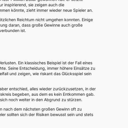
r inspirierend, sie zeigen auch die
mmen könnte, zieht immer wieder neue Spieler an.
lötzlichen Reichtum nicht umgehen konnten. Einige
nnerung daran, dass große Gewinne auch große
verbunden ist.
sten. Ein klassisches Beispiel ist der Fall eines
utschte. Seine Entscheidung, immer höhere Einsätze zu
fall und zeigen, wie riskant das Glücksspiel sein
aber entschied, alles wieder zurückzusetzen, in der
ufelskreis begeben, aus dem es kein Entkommen gab.
 sich noch weiter in den Abgrund zu stürzen.
ben nach dem nächsten großen Gewinn oft zu
er sollten sich der Risiken bewusst sein und stets