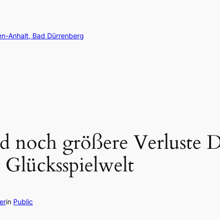
en-Anhalt, Bad Dürrenberg
 noch größere Verluste D
 Glücksspielwelt
er
in
Public