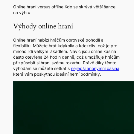
Online hraní versus offline Kde se skrývá větší šance
na výhru
Výhody online hraní
Online hraní nabízí hráčům obrovské pohodlí a
flexibilitu. Můžete hrát kdykoliv a kdekoliv, což je pro
mnoho lidí velkým lákadlem. Navíc jsou online kasina
často otevřena 24 hodin denně, což umožňuje hráčům
přizpůsobit si hraní svému rozvrhu. Právě díky těmto
výhodám se můžete setkat s
nejlepší anonymní casina
,
která vám poskytnou ideální herní podmínky.