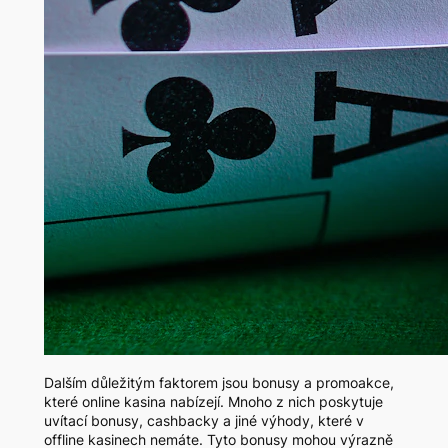
Dalším důležitým faktorem jsou bonusy a promoakce,
které online kasina nabízejí. Mnoho z nich poskytuje
uvítací bonusy, cashbacky a jiné výhody, které v
offline kasinech nemáte. Tyto bonusy mohou výrazně