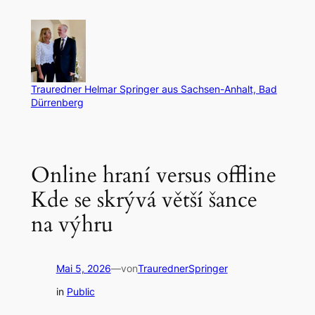
Zum
Inhalt
springen
Trauredner Helmar Springer aus Sachsen-Anhalt, Bad
Dürrenberg
Online hraní versus offline
Kde se skrývá větší šance
na výhru
Mai 5, 2026
—
von
TraurednerSpringer
in
Public