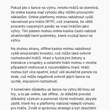
Pokud jde o šance na výhru, mnoho hráčů se domnívá,
že online kasina mají výhodu díky nižším provozním
nákladům. Online platformy mohou nabídnout vyšší
návratnost pro hráče (RTP), což znamená, že větší
procento vsazených peněz se vrací hráčům jako
výhry. Tím pádem mohou online kasina často nabízet
atraktivnější herní podmínky, které zvyšují šanci na
výhru.
Na druhou stranu, offline kasina mohou nabídnout
vyšší emocionální investici, což může také ovlivnit
rozhodování hráčů. Hraní s fyzickými žetony a
interakce s krupiéry a ostatními hráči mohou v mnoha
případech motivovat k rozumnějšímu hraní. Hráči
mohou být více opatrní, když vidí skutečné peníze na
stole, což může negativně ovlivnit jejich šance na
rychlé, impulzivní rozhodnutí.
V konečném důsledku se šance na výhru liší hrou od
hry, a to jak online, tak offline. Je důležité provést
důkladný výzkum a porovnat různé možnosti, abyste
zjistili, které hry a platformy nabízejí nejlepší výhodu
pro hráče. Zvolit si správnou strategii a být obezřetní