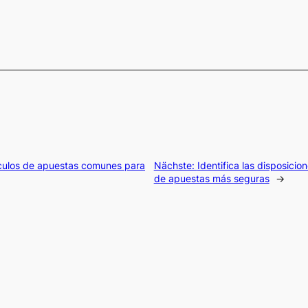
culos de apuestas comunes para
Nächste:
Identifica las disposicio
de apuestas más seguras
→