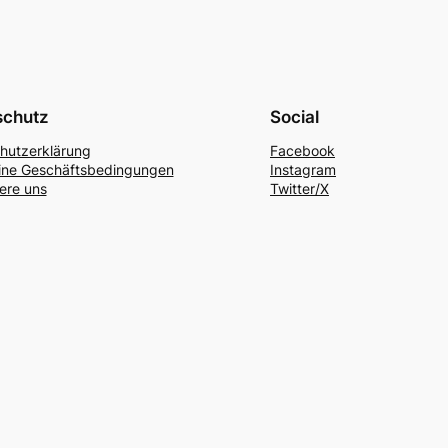
schutz
Social
hutzerklärung
Facebook
ine Geschäftsbedingungen
Instagram
ere uns
Twitter/X