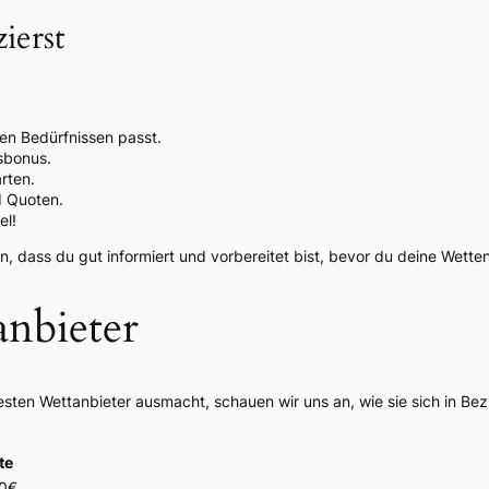
ierst
nen Bedürfnissen passt.
sbonus.
rten.
d Quoten.
el!
n, dass du gut informiert und vorbereitet bist, bevor du deine Wetten 
anbieter
esten Wettanbieter ausmacht, schauen wir uns an, wie sie sich in B
te
00€