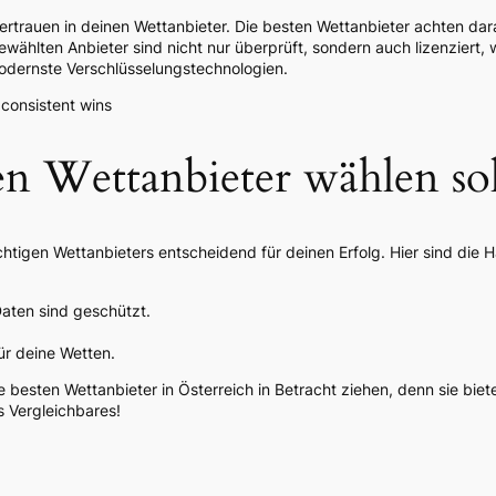
ertrauen in deinen Wettanbieter. Die besten Wettanbieter achten dara
wählten Anbieter sind nicht nur überprüft, sondern auch lizenziert, 
modernste Verschlüsselungstechnologien.
n Wettanbieter wählen sol
htigen Wettanbieters entscheidend für deinen Erfolg. Hier sind die
aten sind geschützt.
ür deine Wetten.
die besten Wettanbieter in Österreich in Betracht ziehen, denn sie bi
s Vergleichbares!