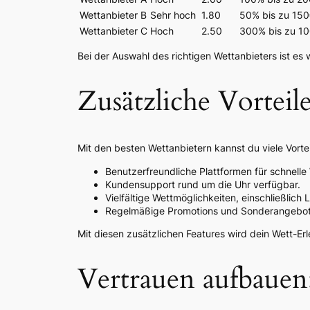
Wettanbieter B
Sehr hoch
1.80
50% bis zu 15
Wettanbieter C
Hoch
2.50
300% bis zu 1
Bei der Auswahl des richtigen Wettanbieters ist es
Zusätzliche Vorteil
Mit den besten Wettanbietern kannst du viele Vorte
Benutzerfreundliche Plattformen für schnelle
Kundensupport rund um die Uhr verfügbar.
Vielfältige Wettmöglichkeiten, einschließlich 
Regelmäßige Promotions und Sonderangebot
Mit diesen zusätzlichen Features wird dein Wett-Erl
Vertrauen aufbauen: