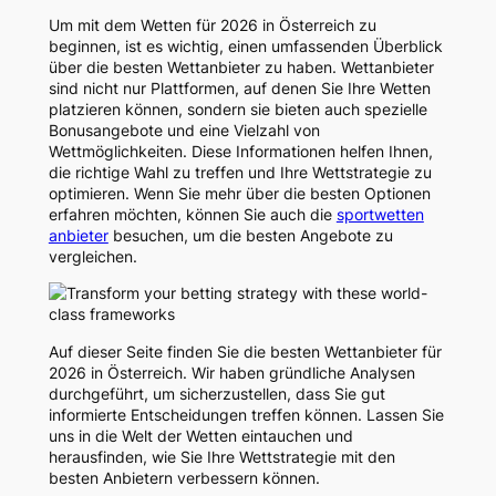
Um mit dem Wetten für 2026 in Österreich zu
beginnen, ist es wichtig, einen umfassenden Überblick
über die besten Wettanbieter zu haben. Wettanbieter
sind nicht nur Plattformen, auf denen Sie Ihre Wetten
platzieren können, sondern sie bieten auch spezielle
Bonusangebote und eine Vielzahl von
Wettmöglichkeiten. Diese Informationen helfen Ihnen,
die richtige Wahl zu treffen und Ihre Wettstrategie zu
optimieren. Wenn Sie mehr über die besten Optionen
erfahren möchten, können Sie auch die
sportwetten
anbieter
besuchen, um die besten Angebote zu
vergleichen.
Auf dieser Seite finden Sie die besten Wettanbieter für
2026 in Österreich. Wir haben gründliche Analysen
durchgeführt, um sicherzustellen, dass Sie gut
informierte Entscheidungen treffen können. Lassen Sie
uns in die Welt der Wetten eintauchen und
herausfinden, wie Sie Ihre Wettstrategie mit den
besten Anbietern verbessern können.