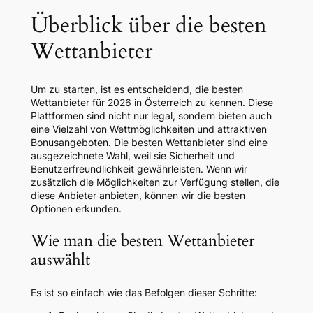
Überblick über die besten
Wettanbieter
Um zu starten, ist es entscheidend, die besten
Wettanbieter für 2026 in Österreich zu kennen. Diese
Plattformen sind nicht nur legal, sondern bieten auch
eine Vielzahl von Wettmöglichkeiten und attraktiven
Bonusangeboten. Die besten Wettanbieter sind eine
ausgezeichnete Wahl, weil sie Sicherheit und
Benutzerfreundlichkeit gewährleisten. Wenn wir
zusätzlich die Möglichkeiten zur Verfügung stellen, die
diese Anbieter anbieten, können wir die besten
Optionen erkunden.
Wie man die besten Wettanbieter
auswählt
Es ist so einfach wie das Befolgen dieser Schritte: