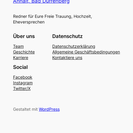
Anhalt, Bad Dürrenberg
Redner für Eure Freie Trauung, Hochzeit,
Eheversprechen
Über uns
Datenschutz
Team
Datenschutzerklärung
Geschichte
Allgemeine Geschäftsbedingungen
Karriere
Kontaktiere uns
Social
Facebook
Instagram
Twitter/X
Gestaltet mit
WordPress