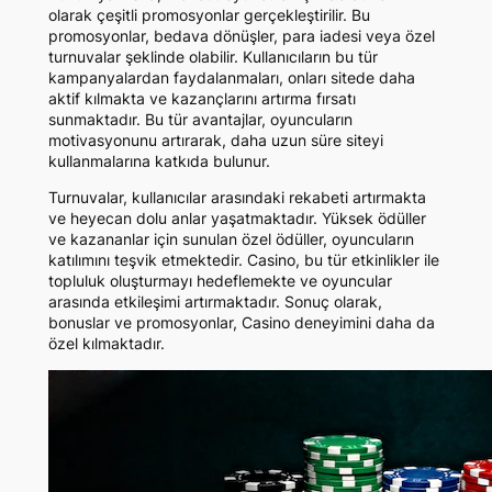
olarak çeşitli promosyonlar gerçekleştirilir. Bu
promosyonlar, bedava dönüşler, para iadesi veya özel
turnuvalar şeklinde olabilir. Kullanıcıların bu tür
kampanyalardan faydalanmaları, onları sitede daha
aktif kılmakta ve kazançlarını artırma fırsatı
sunmaktadır. Bu tür avantajlar, oyuncuların
motivasyonunu artırarak, daha uzun süre siteyi
kullanmalarına katkıda bulunur.
Turnuvalar, kullanıcılar arasındaki rekabeti artırmakta
ve heyecan dolu anlar yaşatmaktadır. Yüksek ödüller
ve kazananlar için sunulan özel ödüller, oyuncuların
katılımını teşvik etmektedir. Casino, bu tür etkinlikler ile
topluluk oluşturmayı hedeflemekte ve oyuncular
arasında etkileşimi artırmaktadır. Sonuç olarak,
bonuslar ve promosyonlar, Casino deneyimini daha da
özel kılmaktadır.