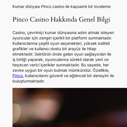
Kumar dünyası Pinco casino ile kapsamlı bir inceleme
Pinco Casino Hakkında Genel Bilgi
Casino, çevrimiçi kumar dünyasına adım atmak isteyen
oyuncular için zengin içerikli bir platform sunmaktadır.
Kullanıcılarına çeşitli oyun seçenekleri, yüksek kaliteli
grafikler ve kullanıcı dostu bir arayüz ile hitap
etmektedir. Sektörün önde gelen oyun sağlayıcıları ile
iş birliği yaparak, oyuncularına sürekli olarak yeni ve
heyecan verici içerikler sunmaktadır. Bu sayede, her
zevke uygun bir oyun bulmak mümkündür. Özellikle,
Pinco.
kullanıcılarını güvenli ve eğlenceli bir deneyim ile
buluşturmaktadır.