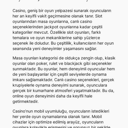
Casino, geniş bir oyun yelpazesi sunarak oyuncuların
her an keyifli vakit geçirmesine olanak tanır. Slot
oyunlarından masa oyunlarına, canlı casino
seçeneklerinden jackpot oyunlarına kadar çeşitli
kategoriler mevcut. Özellikle slot oyunları, farklı
temalara ve oyun mekaniklerine sahip yüzlerce
seçenek ile doludur. Bu çeşitlilik, kullanıcıların her oyun
seansında yeni deneyimler yaşamasını sağlar.
Masa oyunları kategorisi de oldukça zengin olup, klasik
oyunlar olan poker, rulet ve blackjack gibi seçenekler
sunmaktadır. Bu oyunlar, hem deneyimli oyuncular hem
de yeni başlayanlar için çeşitli seviyelerde oynama
imkanı sağlamaktadır. Canlı casino seçenekleri, gerçek
krupiyelerle oynama deneyimi sunarak, oyunculara
gerçek bir kumarhane atmosferi yaşatmaktadır. Bu da,
online oyun deneyimini daha da keyifli hale
getirmektedir.
Casino’nun mobil uyumluluğu, oyuncuların istedikleri
her yerde oyun oynamalarına olanak tanır. Mobil
cihazlar için optimize edilmiş arayüz, oyuncuların
oyunlara kolaylıkla erişmesini ve sorunsuz bir şekilde