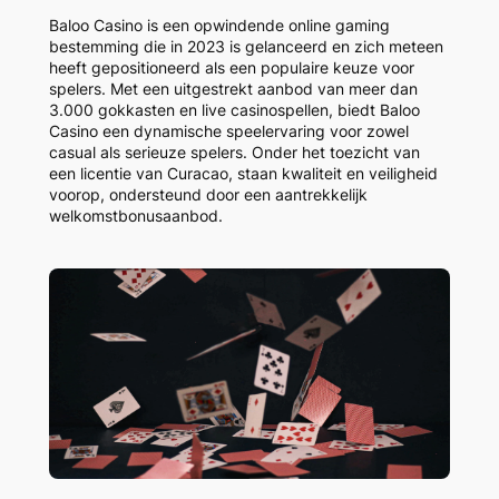
Baloo Casino is een opwindende online gaming
bestemming die in 2023 is gelanceerd en zich meteen
heeft gepositioneerd als een populaire keuze voor
spelers. Met een uitgestrekt aanbod van meer dan
3.000 gokkasten en live casinospellen, biedt Baloo
Casino een dynamische speelervaring voor zowel
casual als serieuze spelers. Onder het toezicht van
een licentie van Curacao, staan kwaliteit en veiligheid
voorop, ondersteund door een aantrekkelijk
welkomstbonusaanbod.