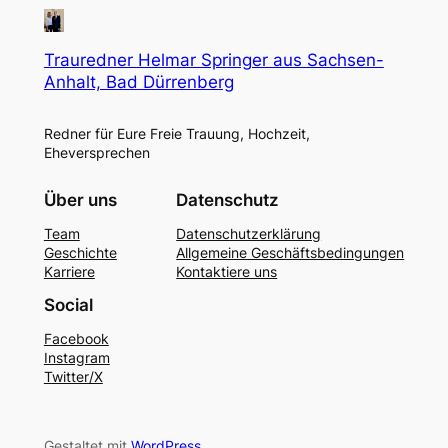
Trauredner Helmar Springer aus Sachsen-
Anhalt, Bad Dürrenberg
Redner für Eure Freie Trauung, Hochzeit,
Eheversprechen
Über uns
Datenschutz
Team
Datenschutzerklärung
Geschichte
Allgemeine Geschäftsbedingungen
Karriere
Kontaktiere uns
Social
Facebook
Instagram
Twitter/X
Gestaltet mit
WordPress