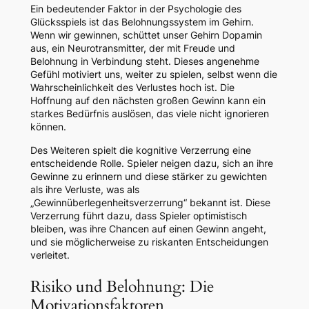
Ein bedeutender Faktor in der Psychologie des
Glücksspiels ist das Belohnungssystem im Gehirn.
Wenn wir gewinnen, schüttet unser Gehirn Dopamin
aus, ein Neurotransmitter, der mit Freude und
Belohnung in Verbindung steht. Dieses angenehme
Gefühl motiviert uns, weiter zu spielen, selbst wenn die
Wahrscheinlichkeit des Verlustes hoch ist. Die
Hoffnung auf den nächsten großen Gewinn kann ein
starkes Bedürfnis auslösen, das viele nicht ignorieren
können.
Des Weiteren spielt die kognitive Verzerrung eine
entscheidende Rolle. Spieler neigen dazu, sich an ihre
Gewinne zu erinnern und diese stärker zu gewichten
als ihre Verluste, was als
„Gewinnüberlegenheitsverzerrung“ bekannt ist. Diese
Verzerrung führt dazu, dass Spieler optimistisch
bleiben, was ihre Chancen auf einen Gewinn angeht,
und sie möglicherweise zu riskanten Entscheidungen
verleitet.
Risiko und Belohnung: Die
Motivationsfaktoren