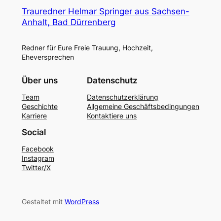
Trauredner Helmar Springer aus Sachsen-
Anhalt, Bad Dürrenberg
Redner für Eure Freie Trauung, Hochzeit,
Eheversprechen
Über uns
Datenschutz
Team
Datenschutzerklärung
Geschichte
Allgemeine Geschäftsbedingungen
Karriere
Kontaktiere uns
Social
Facebook
Instagram
Twitter/X
Gestaltet mit
WordPress