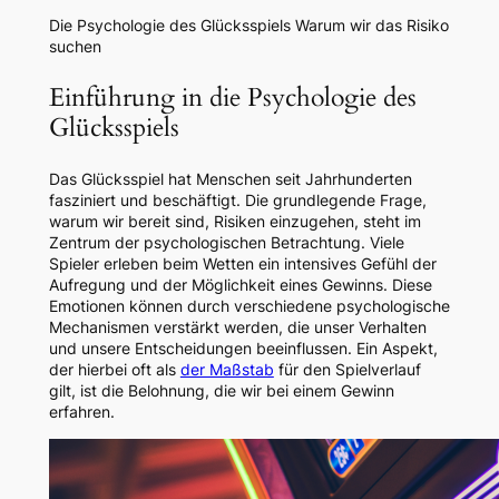
Die Psychologie des Glücksspiels Warum wir das Risiko
suchen
Einführung in die Psychologie des
Glücksspiels
Das Glücksspiel hat Menschen seit Jahrhunderten
fasziniert und beschäftigt. Die grundlegende Frage,
warum wir bereit sind, Risiken einzugehen, steht im
Zentrum der psychologischen Betrachtung. Viele
Spieler erleben beim Wetten ein intensives Gefühl der
Aufregung und der Möglichkeit eines Gewinns. Diese
Emotionen können durch verschiedene psychologische
Mechanismen verstärkt werden, die unser Verhalten
und unsere Entscheidungen beeinflussen. Ein Aspekt,
der hierbei oft als
der Maßstab
für den Spielverlauf
gilt, ist die Belohnung, die wir bei einem Gewinn
erfahren.