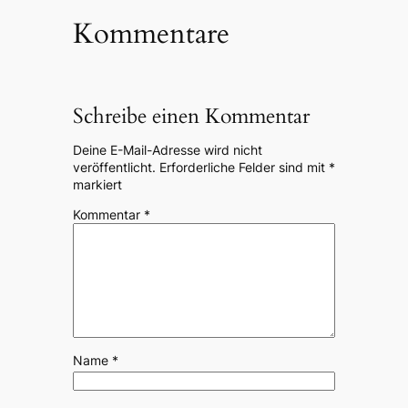
Kommentare
Schreibe einen Kommentar
Deine E-Mail-Adresse wird nicht
veröffentlicht.
Erforderliche Felder sind mit
*
markiert
Kommentar
*
Name
*