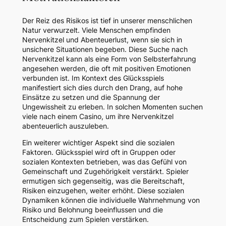
Der Reiz des Risikos ist tief in unserer menschlichen
Natur verwurzelt. Viele Menschen empfinden
Nervenkitzel und Abenteuerlust, wenn sie sich in
unsichere Situationen begeben. Diese Suche nach
Nervenkitzel kann als eine Form von Selbsterfahrung
angesehen werden, die oft mit positiven Emotionen
verbunden ist. Im Kontext des Glücksspiels
manifestiert sich dies durch den Drang, auf hohe
Einsätze zu setzen und die Spannung der
Ungewissheit zu erleben. In solchen Momenten suchen
viele nach einem Casino, um ihre Nervenkitzel
abenteuerlich auszuleben.
Ein weiterer wichtiger Aspekt sind die sozialen
Faktoren. Glücksspiel wird oft in Gruppen oder
sozialen Kontexten betrieben, was das Gefühl von
Gemeinschaft und Zugehörigkeit verstärkt. Spieler
ermutigen sich gegenseitig, was die Bereitschaft,
Risiken einzugehen, weiter erhöht. Diese sozialen
Dynamiken können die individuelle Wahrnehmung von
Risiko und Belohnung beeinflussen und die
Entscheidung zum Spielen verstärken.