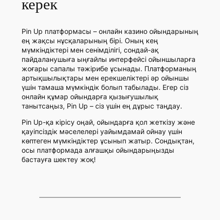
керек
Pin Up платформасы – онлайн казино ойындарының
ең жақсы нұсқаларының бірі. Оның кең
мүмкіндіктері мен сенімділігі, сондай-ақ
пайдаланушыға ыңғайлы интерфейсі ойыншыларға
жоғары сапалы тәжірибе ұсынады. Платформаның
артықшылықтары мен ерекшеліктері әр ойыншы
үшін тамаша мүмкіндік болып табылады. Егер сіз
онлайн құмар ойындарға қызығушылық
танытсаңыз, Pin Up – сіз үшін ең дұрыс таңдау.
Pin Up-қа кірісу оңай, ойындарға қол жеткізу және
қауіпсіздік мәселелері уайымдамай ойнау үшін
көптеген мүмкіндіктер ұсынып жатыр. Сондықтан,
осы платформада алғашқы ойындарыңызды
бастауға шектеу жоқ!