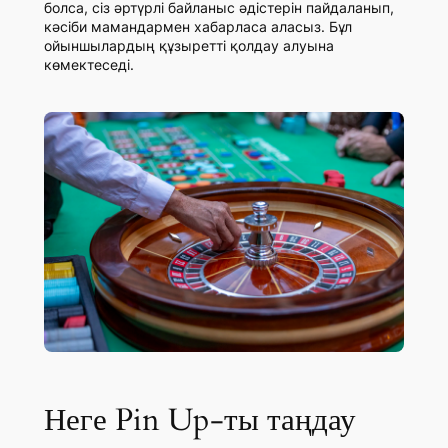
болса, сіз әртүрлі байланыс әдістерін пайдаланып,
кәсіби мамандармен хабарласа аласыз. Бұл
ойыншылардың құзыретті қолдау алуына
көмектеседі.
Неге Pin Up-ты таңдау