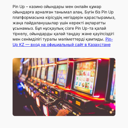
Pin Up – казино ойындары мен онлайн құмар
ойындарға арналған танымал алаң. Бүгін біз Pin Up
платформасына кірісудің негіздерін қарастырамыз,
жаңа пайдаланушылар үшін керекті ақпаратты
ұсынамыз. Бұл нұсқаулық сізге Pin Up-та қалай
тіркелу, ойындарды қалай таңдау және қауіпсіздігі
мен сенімділігі туралы мәліметтерді қамтиды.
Pin-
Up KZ — вход на официальный сайт в Казахстане