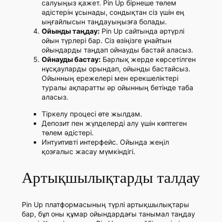
салуыңыз қажет. Pin Up бірнеше төлем
әдістерін ұсынады, сондықтан сіз үшін ең
ыңғайлысын таңдауыңызға болады.
Ойынды таңдау:
Pin Up сайтында әртүрлі
ойын түрлері бар. Сіз өзіңізге ұнайтын
ойындарды таңдап ойнауды бастай аласыз.
Ойнауды бастау:
Барлық жерде көрсетілген
нұсқауларды орындап, ойынды бастайсыз.
Ойынның ережелері мен ерекшеліктері
туралы ақпаратты әр ойынның бетінде таба
аласыз.
Тіркелу процесі өте жылдам.
Депозит пен жүлделерді алу үшін көптеген
төлем әдістері.
Интуитивті интерфейс. Ойында жеңіл
қозғалыс жасау мүмкіндігі.
Артықшылықтарды талдау
Pin Up платформасының түрлі артықшылықтары
бар, бұл оны құмар ойындардағы танымал таңдау