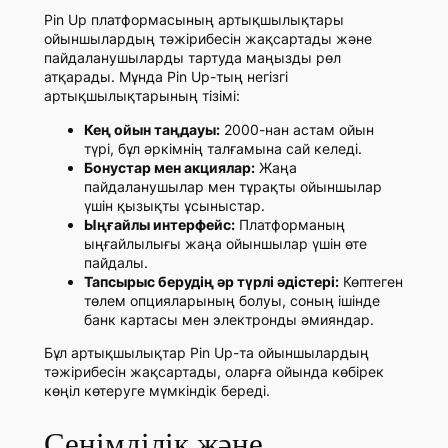
Pin Up платформасының артықшылықтары
ойыншылардың тәжірибесін жақсартады және
пайдаланушыларды тартуда маңызды рөл
атқарады. Мұнда Pin Up-тың негізгі
артықшылықтарының тізімі:
Кең ойын таңдауы:
2000-нан астам ойын
түрі, бұл әркімнің талғамына сай келеді.
Бонустар мен акциялар:
Жаңа
пайдаланушылар мен тұрақты ойыншылар
үшін қызықты ұсыныстар.
Ыңғайлы интерфейс:
Платформаның
ыңғайлылығы жаңа ойыншылар үшін өте
пайдалы.
Тапсырыс берудің әр түрлі әдістері:
Көптеген
төлем опцияларының болуы, соның ішінде
банк картасы мен электронды әмияндар.
Бұл артықшылықтар Pin Up-та ойыншылардың
тәжірибесін жақсартады, оларға ойында көбірек
көңіл көтеруге мүмкіндік береді.
Сенімділік және