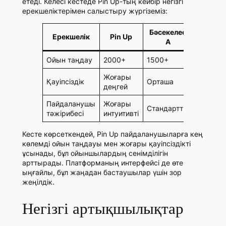
етеді. Келесі кестеде Pin Up-тың кейбір негізгі
ерекшеліктерімен салыстыру жүргіземіз:
Бәсекелес
Бәсекел
Ерекшелік
Pin Up
A
B
Ойын таңдау
2000+
1500+
1800+
Жоғары
Қауіпсіздік
Орташа
Негізгі
деңгей
Пайдаланушы
Жоғары
Стандартты
Негізгі
тәжірибесі
интуитивті
Кесте көрсеткендей, Pin Up пайдаланушыларға кең
көлемді ойын таңдауы мен жоғары қауіпсіздікті
ұсынады, бұл ойыншылардың сенімділігін
арттырады. Платформаның интерфейсі де өте
ыңғайлы, бұл жаңадан бастаушылар үшін зор
жеңілдік.
Негізгі артықшылықтар