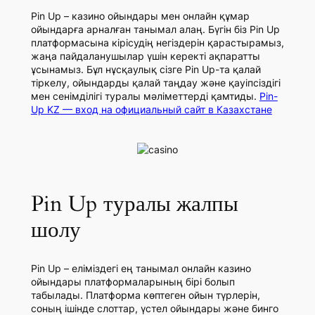
Pin Up – казино ойындары мен онлайн құмар
ойындарға арналған танымал алаң. Бүгін біз Pin Up
платформасына кірісудің негіздерін қарастырамыз,
жаңа пайдаланушылар үшін керекті ақпаратты
ұсынамыз. Бұл нұсқаулық сізге Pin Up-та қалай
тіркелу, ойындарды қалай таңдау және қауіпсіздігі
мен сенімділігі туралы мәліметтерді қамтиды.
Pin-
Up KZ — вход на официальный сайт в Казахстане
Pin Up туралы жалпы
шолу
Pin Up – еліміздегі ең танымал онлайн казино
ойындары платформаларының бірі болып
табылады. Платформа көптеген ойын түрлерін,
соның ішінде слоттар, үстел ойындары және бинго