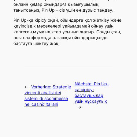
онлайн құмар ойындарға қызығушылық
танытсаңыз, Pin Up – сіз үшін ең дұрыс таңдау.
Pin Up-қа кірісу оңай, ойындарға қол жеткізу және
қауіпсіздік мәселелері уайымдамай ойнау үшін
көптеген мүмкіндіктер ұсынып жатыр. Сондықтан,
осы платформада алғашқы ойындарыңызды
бастауға шектеу жоқ!
Nächste:
Pin Up-
←
Vorherige:
Strategie
қа кірісу:
vincenti analisi dei
бастаушылар
sistemi di scommesse
үшін нұсқаулық
nei casinò italiani
→