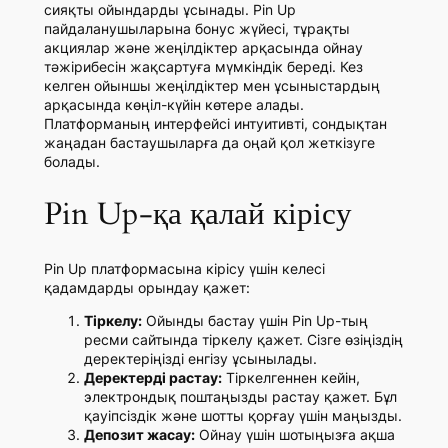
сияқты ойындарды ұсынады. Pin Up
пайдаланушыларына бонус жүйесі, тұрақты
акциялар және жеңілдіктер арқасында ойнау
тәжірибесін жақсартуға мүмкіндік береді. Кез
келген ойыншы жеңілдіктер мен ұсыныстардың
арқасында көңіл-күйін көтере алады.
Платформаның интерфейсі интуитивті, сондықтан
жаңадан бастаушыларға да оңай қол жеткізуге
болады.
Pin Up-қа қалай кірісу
Pin Up платформасына кірісу үшін келесі
қадамдарды орындау қажет:
Тіркелу:
Ойынды бастау үшін Pin Up-тың
ресми сайтында тіркелу қажет. Сізге өзіңіздің
деректеріңізді енгізу ұсынылады.
Деректерді растау:
Тіркелгеннен кейін,
электрондық поштаңызды растау қажет. Бұл
қауіпсіздік және шотты қорғау үшін маңызды.
Депозит жасау:
Ойнау үшін шотыңызға ақша