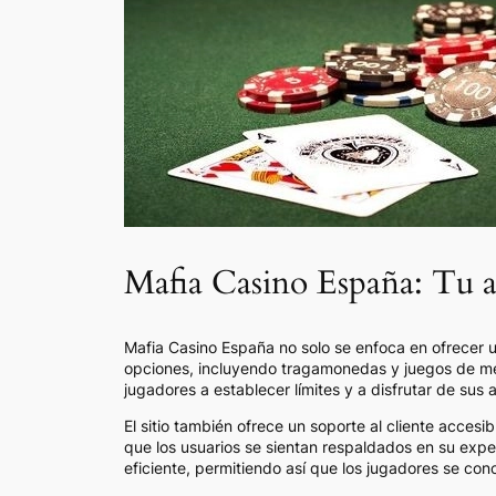
Mafia Casino España: Tu a
Mafia Casino España no solo se enfoca en ofrecer
opciones, incluyendo tragamonedas y juegos de me
jugadores a establecer límites y a disfrutar de su
El sitio también ofrece un soporte al cliente acces
que los usuarios se sientan respaldados en su exp
eficiente, permitiendo así que los jugadores se con