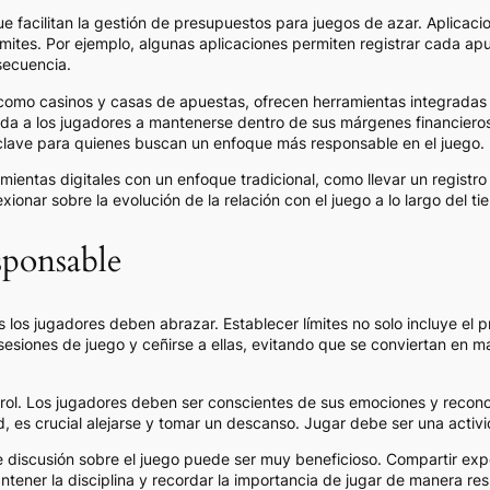
ue facilitan la gestión de presupuestos para juegos de azar. Aplicaci
ímites. Por ejemplo, algunas aplicaciones permiten registrar cada ap
nsecuencia.
como casinos y casas de apuestas, ofrecen herramientas integradas 
da a los jugadores a mantenerse dentro de sus márgenes financieros
clave para quienes buscan un enfoque más responsable en el juego.
amientas digitales con un enfoque tradicional, como llevar un regist
xionar sobre la evolución de la relación con el juego a lo largo del t
sponsable
 los jugadores deben abrazar. Establecer límites no solo incluye el 
esiones de juego y ceñirse a ellas, evitando que se conviertan en 
ntrol. Los jugadores deben ser conscientes de sus emociones y recon
, es crucial alejarse y tomar un descanso. Jugar debe ser una activi
 discusión sobre el juego puede ser muy beneficioso. Compartir exp
tener la disciplina y recordar la importancia de jugar de manera re