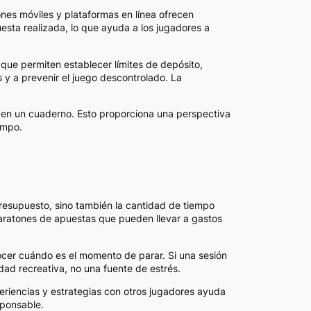
ones móviles y plataformas en línea ofrecen
uesta realizada, lo que ayuda a los jugadores a
que permiten establecer límites de depósito,
 y a prevenir el juego descontrolado. La
ro en un cuaderno. Esto proporciona una perspectiva
iempo.
presupuesto, sino también la cantidad de tiempo
maratones de apuestas que pueden llevar a gastos
ocer cuándo es el momento de parar. Si una sesión
dad recreativa, no una fuente de estrés.
eriencias y estrategias con otros jugadores ayuda
sponsable.