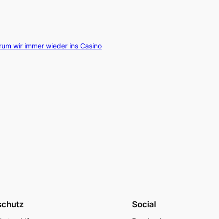
rum wir immer wieder ins Casino
schutz
Social