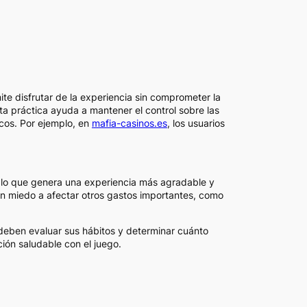
te disfrutar de la experiencia sin comprometer la
sta práctica ayuda a mantener el control sobre las
cos. Por ejemplo, en
mafia-casinos.es
, los usuarios
 lo que genera una experiencia más agradable y
in miedo a afectar otros gastos importantes, como
 deben evaluar sus hábitos y determinar cuánto
ión saludable con el juego.