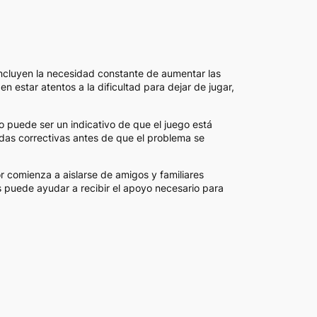
incluyen la necesidad constante de aumentar las
estar atentos a la dificultad para dejar de jugar,
o puede ser un indicativo de que el juego está
idas correctivas antes de que el problema se
r comienza a aislarse de amigos y familiares
s puede ayudar a recibir el apoyo necesario para