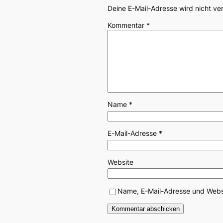
Deine E-Mail-Adresse wird nicht ver
Kommentar
*
Name
*
E-Mail-Adresse
*
Website
Name, E-Mail-Adresse und Websi