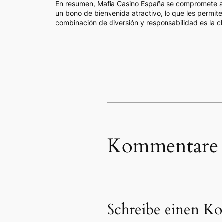
En resumen, Mafia Casino España se compromete a p
un bono de bienvenida atractivo, lo que les permite
combinación de diversión y responsabilidad es la c
Kommentare
Schreibe einen K