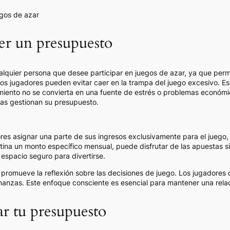
gos de azar
er un presupuesto
quier persona que desee participar en juegos de azar, ya que permi
o, los jugadores pueden evitar caer en la trampa del juego excesivo. E
imiento no se convierta en una fuente de estrés o problemas económi
as gestionan su presupuesto.
es asignar una parte de sus ingresos exclusivamente para el juego,
tina un monto específico mensual, puede disfrutar de las apuestas s
n espacio seguro para divertirse.
promueve la reflexión sobre las decisiones de juego. Los jugadores
inanzas. Este enfoque consciente es esencial para mantener una relac
ar tu presupuesto