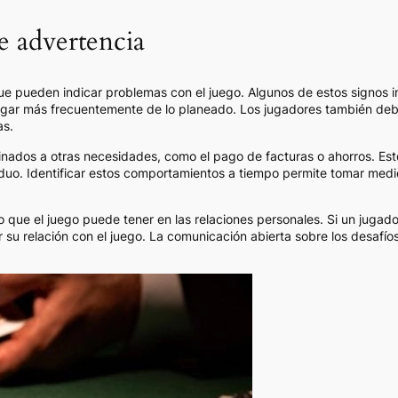
e advertencia
que pueden indicar problemas con el juego. Algunos de estos signos 
ar más frecuentemente de lo planeado. Los jugadores también deben 
as.
inados a otras necesidades, como el pago de facturas o ahorros. Est
viduo. Identificar estos comportamientos a tiempo permite tomar med
que el juego puede tener en las relaciones personales. Si un jugado
 su relación con el juego. La comunicación abierta sobre los desafío