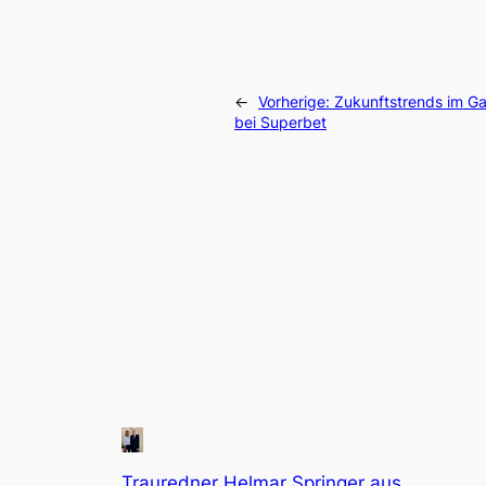
←
Vorherige:
Zukunftstrends im G
bei Superbet
Trauredner Helmar Springer aus