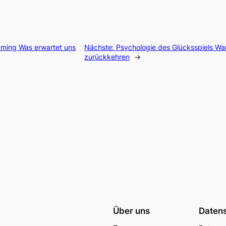
aming Was erwartet uns
Nächste:
Psychologie des Glücksspiels Wa
zurückkehren
→
Über uns
Daten