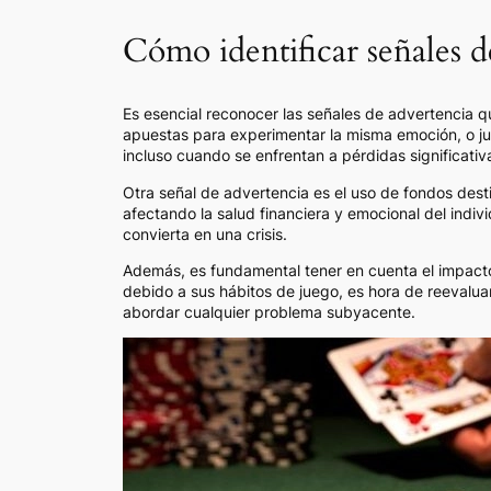
Cómo identificar señales d
Es esencial reconocer las señales de advertencia 
apuestas para experimentar la misma emoción, o jug
incluso cuando se enfrentan a pérdidas significativ
Otra señal de advertencia es el uso de fondos dest
afectando la salud financiera y emocional del indi
convierta en una crisis.
Además, es fundamental tener en cuenta el impacto 
debido a sus hábitos de juego, es hora de reevaluar
abordar cualquier problema subyacente.