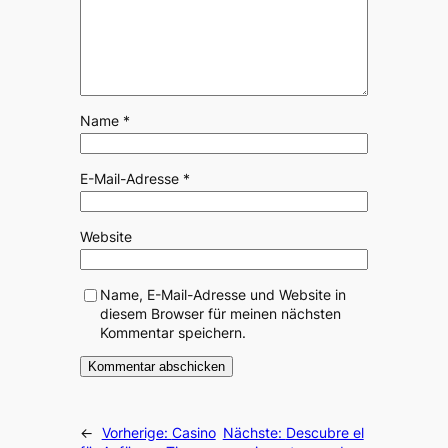
Name
*
E-Mail-Adresse
*
Website
Name, E-Mail-Adresse und Website in
diesem Browser für meinen nächsten
Kommentar speichern.
←
Vorherige:
Casino
Nächste:
Descubre el