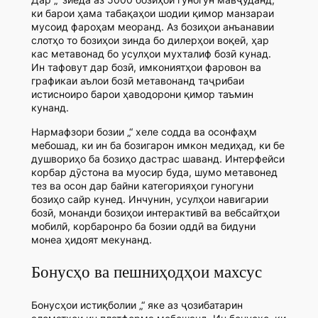
ки барои ҳама табақаҳои шодии қимор манзараи
мусоид фароҳам меоранд. Аз бозиҳои анъанавии
слотҳо то бозиҳои зинда бо дилерҳои воқеӣ, ҳар
кас метавонад бо усулҳои мухталиф бозӣ кунад.
Ин тафовут дар бозӣ, имкониятҳои фаровон ва
графикаи аълои бозӣ метавонанд таҷрибаи
истисноиро барои ҳаводорони қимор таъмин
кунанд.
Нармафзори бозии „“ хеле содда ва осонфаҳм
мебошад, ки ин ба бозигарон имкон медиҳад, ки бе
душвориҳо ба бозиҳо дастрас шаванд. Интерфейси
корбар дӯстона ва муосир буда, шумо метавонед
тез ва осон дар байни категорияҳои гуногуни
бозиҳо сайр кунед. Инчунин, усулҳои навигарии
бозӣ, монанди бозиҳои интерактивӣ ва вебсайтҳои
мобилӣ, корбаронро ба бозии оддӣ ва бидуни
монеа ҳидоят мекунанд.
Бонусҳо ва пешниҳодҳои махсус
Бонусҳои истиқболии „“ яке аз ҷозибатарин