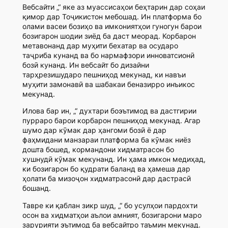
Вебсайти „“ яке аз муассисаҳои беҳтарин дар соҳаи
қимор дар Тоҷикистон мебошад. Ин платформа бо
олами васеи бозиҳо ва имкониятҳои гуногун барои
бозигарон шодии зиёд ба даст меорад. Корбарон
метавонанд дар муҳити бехатар ва осударо
таҷриба кунанд ва бо нармафзори инноватсионӣ
бозӣ кунанд. Ин вебсайт бо дизайни
тарҳрезишударо пешниҳод мекунад, ки навъи
муҳити замонавӣ ва шабакаи беназирро инъикос
мекунад.
Илова бар ин, „“ духтари боэътимод ва дастгирии
пурраро барои корбарон пешниҳод мекунад. Агар
шумо дар кӯмак дар ҳангоми бозӣ ё дар
фаҳмидани манзараи платформа ба кӯмак ниёз
дошта бошед, кормандони хидматрасон бо
хушнудӣ кӯмак мекунанд. Ин ҳама имкон медиҳад,
ки бозигарон бо қудрати баланд ва ҳамеша дар
ҳолати ба мизоҷон хидматрасонӣ дар дастрасӣ
бошанд.
Тавре ки қаблан зикр шуд, „“ бо усулҳои пардохти
осон ва хидматҳои аълои амният, бозигарони маро
зарурияти эътимод ба вебсайтро таъмин мекунад.