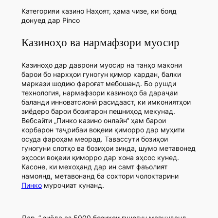
Категорияи казино Наҳоят, ҳама чизе, ки бояд
донуед дар Pinco
Казиноҳо ва нармафзори муосир
Казиноҳо дар даврони муосир на танҳо макони
барои бо нархҳои гуногун қимор кардан, балки
маркази шодию фароғат мебошанд. Бо рушди
технология, нармафзори казиноҳо ба дараҷаи
баланди инноватсионӣ расидааст, ки имкониятҳои
зиёдеро барои бозигарон пешниҳод мекунад.
Вебсайти „Пинко казино онлайн“ ҳам барои
корбарон таҷрибаи воқеии қиморро дар муҳити
осуда фароҳам меорад. Тавассути бозиҳои
гуногуни слотҳо ва бозиҳои зинда, шумо метавонед
эҳсоси воқеии қиморро дар хона эҳсос кунед.
Касоне, ки мехоҳанд дар ин самт фаъолият
намоянд, метавонанд ба сохтори чолоктарини
Пинко
муроҷиат кунанд.
Дар „“ зиёда аз 5000 бозиҳои гуногун мавҷуданд,