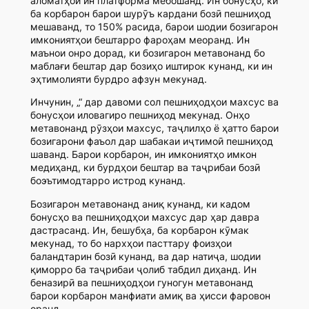
аломатҳои ин платформа мебошанд. Ин бонусҳо, ки
ба корбарон барои шурӯъ кардани бозӣ пешниҳод
мешаванд, то 150% расида, барои шодии бозигарон
имкониятҳои бештарро фароҳам меоранд. Ин
маънои онро дорад, ки бозигарон метавонанд бо
маблағи бештар дар бозиҳо иштирок кунанд, ки ин
эҳтимолияти бурдро афзун мекунад.
Инчунин, „“ дар давоми сол пешниҳодҳои махсус ва
бонусҳои иловагиро пешниҳод мекунад. Онҳо
метавонанд рӯзҳои махсус, таҷлилҳо ё ҳатто барои
бозигарони фаъол дар шабакаи иҷтимоӣ пешниҳод
шаванд. Барои корбарон, ин имкониятҳо имкон
медиҳанд, ки бурдҳои бештар ва таҷрибаи бозӣ
боэътимодтарро истрод кунанд.
Бозигарон метавонанд аниқ кунанд, ки кадом
бонусҳо ва пешниҳодҳои махсус дар ҳар давра
дастрасанд. Ин, бешубҳа, ба корбарон кӯмак
мекунад, то бо нархҳои пасттару фоизҳои
баландтарин бозӣ кунанд, ва дар натиҷа, шодии
қиморро ба таҷрибаи ҷолиб табдил диҳанд. Ин
беназирӣ ва пешниҳодҳои гуногун метавонанд
барои корбарон манфиати амиқ ва ҳисси фаровон
оранд.