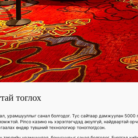
тай тоглох
рал, урамшууллыг санал болгодог. Тус сайтаар дамжуулан 5000 
оломжтой. Pinco казино нь хэрэглэгчдэд аюулгүй, найдвартай ор
гаалах өндөр түвшний технологиор тоноглогдсон.
н төрлийн урамшуулал, бонусуудыг санал болгодог. Бүртгэл хий