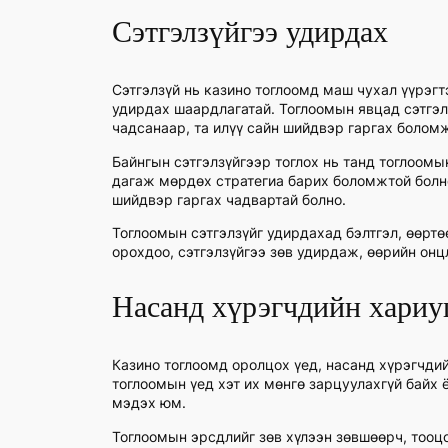
Сэтгэлзүйгээ удирдах
Сэтгэлзүй нь казино тоглоомд маш чухал үүрэгт
удирдах шаардлагатай. Тоглоомын явцад сэтгэл 
чадсанаар, та илүү сайн шийдвэр гаргах болом
Байнгын сэтгэлзүйгээр тоглох нь танд тоглоомы
дагаж мөрдөх стратегиа барих боломжтой болно.
шийдвэр гаргах чадвартай болно.
Тоглоомын сэтгэлзүйг удирдахад бэлтгэл, өөртө
орохдоо, сэтгэлзүйгээ зөв удирдаж, өөрийн онц
Насанд хүрэгчдийн хариу
Казино тоглоомд оролцох үед, насанд хүрэгчдий
тоглоомын үед хэт их мөнгө зарцуулахгүй байх 
мэдэх юм.
Тоглоомын эрсдлийг зөв хүлээн зөвшөөрч, тооцоо