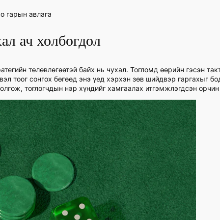
co гарын авлага
ал ач холбогдол
атегийн төлөвлөгөөтэй байх нь чухал. Тогломд өөрийн гэсэн так
свэл тоог сонгох бөгөөд энэ үед хэрхэн зөв шийдвэр гаргахыг бо
олгож, тоглогчдын нэр хүндийг хамгаалах итгэмжлэгдсэн орчин 