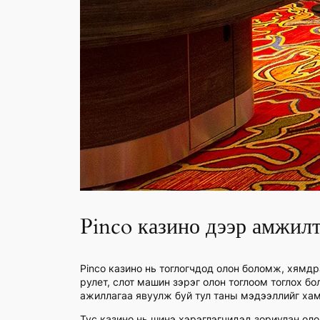
Pinco казино дээр амжилт
Pinco казино нь тоглогчдод олон боломж, хямд
рулет, слот машин зэрэг олон тоглоом тоглох б
ажиллагаа явуулж буй тул таны мэдээллийг хам
Тус казино нь шинэ хэрэглэгчидэд зориулан оло