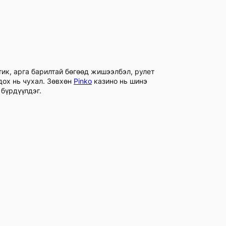
тик, арга барилтай бөгөөд жишээлбэл, рулет
дох нь чухал. Зөвхөн
Pinko
казино нь шинэ
бүрдүүлдэг.