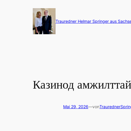
Zum
Inhalt
springen
Trauredner Helmar Springer aus Sachs
Казинод амжилттай 
Mai 29, 2026
—
von
TraurednerSprin