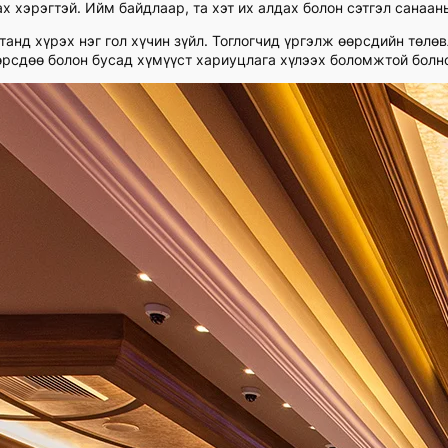
х хэрэгтэй. Ийм байдлаар, та хэт их алдах болон сэтгэл санаа
танд хүрэх нэг гол хүчин зүйл. Тоглогчид үргэлж өөрсдийн төл
өрсдөө болон бусад хүмүүст хариуцлага хүлээх боломжтой болн