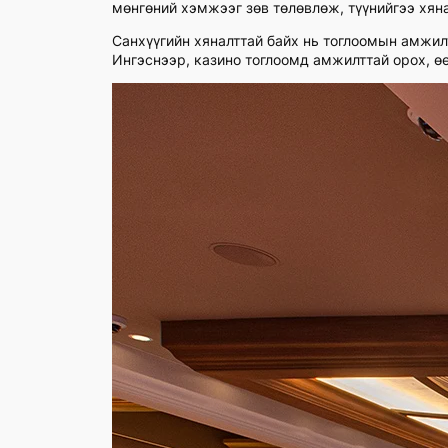
мөнгөний хэмжээг зөв төлөвлөж, түүнийгээ хяна
Санхүүгийн хяналттай байх нь тоглоомын амжил
Ингэснээр, казино тоглоомд амжилттай орох, ө