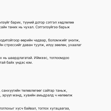
лзүйг барих, түүний дотор сэтгэл хөдлөлөө
сайн таних нь чухал. Сэтгэлзүйгээ барьж
 бодитойгоор өөрийн чадвар, боломжийг үнэлж,
н стрессийг даван туулж, илүү зөөлөн, ухаалаг
ох нь шаардлагатай. Иймээс, тоглоомдоо
тай байх үндэс юм.
 санхүүгийн төлөвлөгөөг сайтар таньж,
а, эрүүл мэнд, хувийн амьдралд ч нөлөөлж
оглохыг хүсч байвал, тоглох хугацаагаа,