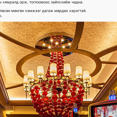
ны хямралд орж, тоглоомоос зайлсхийж чадна.
өвлөсөн мөнгөн хэмжээг дагаж мөрдөх хэрэгтэй.
о.