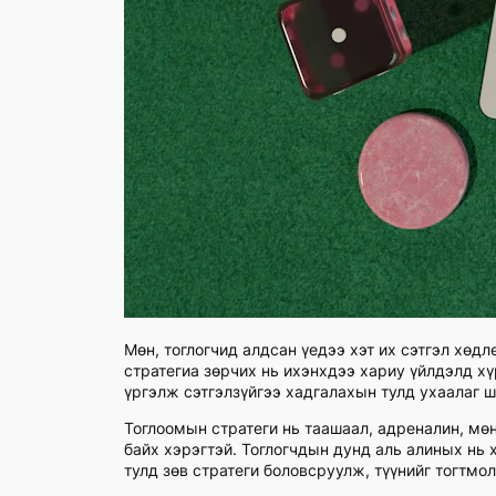
Мөн, тоглогчид алдсан үедээ хэт их сэтгэл хөд
стратегиа зөрчих нь ихэнхдээ хариу үйлдэлд хү
үргэлж сэтгэлзүйгээ хадгалахын тулд ухаалаг ш
Тоглоомын стратеги нь таашаал, адреналин, мөн
байх хэрэгтэй. Тоглогчдын дунд аль алиных нь
тулд зөв стратеги боловсруулж, түүнийг тогтмо