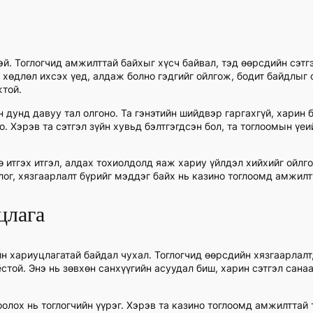
эй. Тоглогчид амжилттай байхыг хүсч байвал, тэд өөрсдийн сэтгэ
хөдлөл ихсэх үед, алдаж болно гэдгийг ойлгож, бодит байдлыг 
жтой.
н дунд давуу тал олгоно. Та гэнэтийн шийдвэр гаргахгүй, харин
 Хэрэв та сэтгэл зүйн хувьд бэлтгэгдсэн бол, та тоглоомын үеий
ө итгэх итгэл, алдах тохиолдолд яаж хариу үйлдэл хийхийг ойлг
лог, хязгаарлалт бүрийг мэддэг байх нь казино тоглоомд амжилт
цлага
н хариуцлагатай байдал чухал. Тоглогчид өөрсдийн хязгаарлалт,
ёстой. Энэ нь зөвхөн санхүүгийн асуудал биш, харин сэтгэл сана
лох нь тоглогчийн үүрэг. Хэрэв та казино тоглоомд амжилттай т