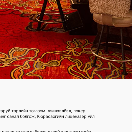
гаруй төрлийн тоглоом, жишээлбэл, покер,
чинг санал болгож, Кюрасаогийн лицензээр үйл
х явцад та гарын бэлэг, эхний хадгаламжийн