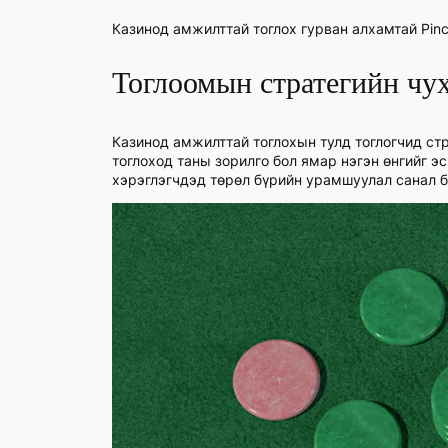
Казинод амжилттай тоглох гурван алхамтай Pin
Тоглоомын стратегийн чух
Казинод амжилттай тоглохын тулд тоглогчид стр
тоглоход таны зорилго бол ямар нэгэн өнгийг э
хэрэглэгчдэд төрөл бүрийн урамшуулал санал б