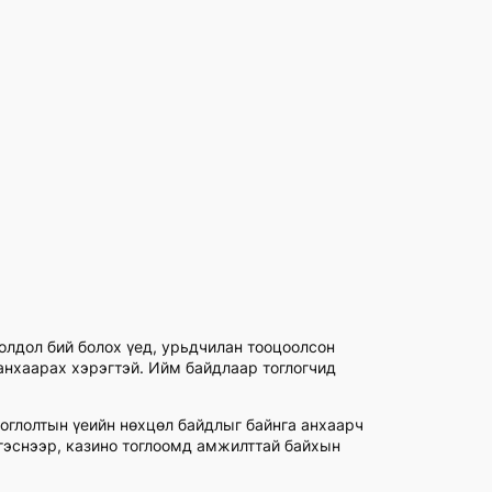
иолдол бий болох үед, урьдчилан тооцоолсон
 анхаарах хэрэгтэй. Ийм байдлаар тоглогчид
тоглолтын үеийн нөхцөл байдлыг байнга анхаарч
нгэснээр, казино тоглоомд амжилттай байхын