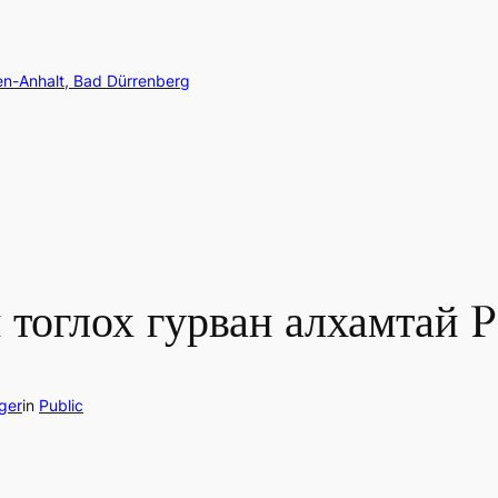
en-Anhalt, Bad Dürrenberg
тоглох гурван алхамтай P
ger
in
Public