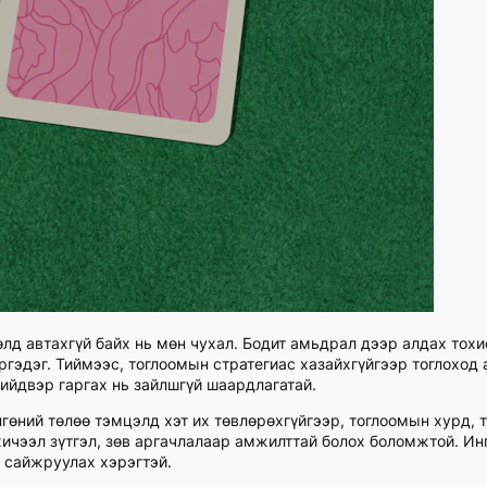
лөлд автахгүй байх нь мөн чухал. Бодит амьдрал дээр алдах тох
ргэдэг. Тиймээс, тоглоомын стратегиас хазайхгүйгээр тоглоход
ийдвэр гаргах нь зайлшгүй шаардлагатай.
гөний төлөө тэмцэлд хэт их төвлөрөхгүйгээр, тоглоомын хурд, 
 хичээл зүтгэл, зөв аргачлалаар амжилттай болох боломжтой. И
л сайжруулах хэрэгтэй.