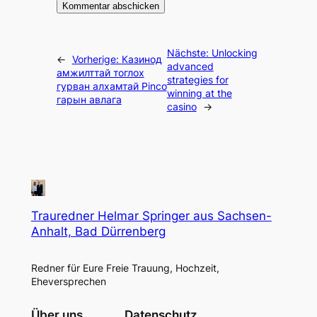
Nächste:
Unlocking
←
Vorherige:
Казинод
advanced
амжилттай тоглох
strategies for
гурван алхамтай Pinco
winning at the
гарын авлага
casino
→
Trauredner Helmar Springer aus Sachsen-
Anhalt, Bad Dürrenberg
Redner für Eure Freie Trauung, Hochzeit,
Eheversprechen
Über uns
Datenschutz