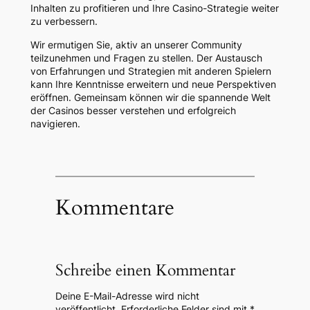
Inhalten zu profitieren und Ihre Casino-Strategie weiter
zu verbessern.
Wir ermutigen Sie, aktiv an unserer Community
teilzunehmen und Fragen zu stellen. Der Austausch
von Erfahrungen und Strategien mit anderen Spielern
kann Ihre Kenntnisse erweitern und neue Perspektiven
eröffnen. Gemeinsam können wir die spannende Welt
der Casinos besser verstehen und erfolgreich
navigieren.
Kommentare
Schreibe einen Kommentar
Deine E-Mail-Adresse wird nicht
veröffentlicht.
Erforderliche Felder sind mit
*