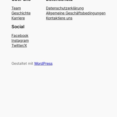
Team
Datenschutzerklärung
Geschichte
Allgemeine Geschäftsbedingungen
Karriere
Kontaktiere uns
Social
Facebook
Instagram
Twitter/X
Gestaltet mit
WordPress