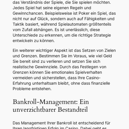
das Verständnis der Spiele, die Sie spielen möchten.
Jedes Spiel hat seine eigenen Regeln und
Gewinnchancen. Beispielsweise ist Poker ein Spiel, das
nicht nur auf Glück, sondern auch auf Fähigkeiten und
Taktik basiert, während Spielautomaten größtenteils
vom Zufall abhängen. Es ist unerlässlich, diese
Unterschiede zu erkennen, um die richtige Strategie
entwickeln zu können.
Ein weiterer wichtiger Aspekt ist das Setzen von Zielen
und Grenzen. Bestimmen Sie im Voraus, wie viel Geld
Sie bereit sind zu verlieren und setzen Sie sich
realistische Gewinnziele. Durch das Festlegen von
Grenzen können Sie emotionales Spielverhalten
vermeiden und sicherstellen, dass Ihre Casino-
Erfahrung unterhaltsam bleibt, ohne dass finanzielle
Probleme entstehen.
Bankroll-Management: Ein
unverzichtbarer Bestandteil
Das Management Ihrer Bankroll ist entscheidend für
Ihren langfristigen Erfolg im Casino. Dabei geht es