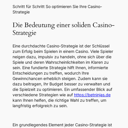
Schritt für Schritt So optimieren Sie Ihre Casino-
Strategie
Die Bedeutung einer soliden Casino-
Strategie
Eine durchdachte Casino-Strategie ist der Schlüssel
zum Erfolg beim Spielen in einem Casino. Viele Spieler
neigen dazu, impulsiv zu handeln, ohne sich über die
Spiele und deren Wahrscheinlichkeiten im Klaren zu
sein. Eine fundierte Strategie hilft Ihnen, informierte
Entscheidungen zu treffen, wodurch Ihre
Gewinnchancen erheblich steigen. Zudem kann sie
dazu beitragen, Ihr Budget besser zu verwalten und
die Spielzeit zu optimieren. Ein umfassender Blick auf
verschiedene Strategien wie auf
https://betninjas.de
kann Ihnen helfen, die richtige Wahl zu treffen, um
langfristig erfolgreich zu sein.
Ein grundlegendes Element jeder Casino-Strategie ist