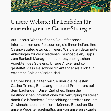
Unsere Website: Ihr Leitfaden für
eine erfolgreiche Casino-Strategie
Auf unserer Website finden Sie umfassende
Informationen und Ressourcen, die Ihnen helfen, Ihre
Casino-Strategie zu optimieren. Wir bieten detaillierte
Anleitungen zu verschiedenen Casinospielen, Tipps
zum Bankroll-Management und psychologischen
Aspekten des Spielens. Unsere Artikel sind so
gestaltet, dass sie sowohl für Anfänger als auch für
erfahrene Spieler nützlich sind.
Darüber hinaus halten wir Sie über die neuesten
Casino-Trends, Bonusangebote und Promotions auf
dem Laufenden. Unser Ziel ist es, Ihnen die
bestmöglichen Informationen zur Verfügung zu stellen,
damit Sie informierte Entscheidungen treffen und Ihre
Gewinnchancen maximieren können. Besuchen Sie
unsere Website regelmäßig, um von unseren aktuellen