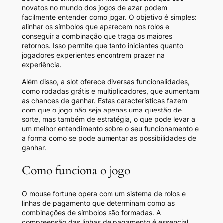
novatos no mundo dos jogos de azar podem
facilmente entender como jogar. O objetivo é simples:
alinhar os símbolos que aparecem nos rolos e
conseguir a combinação que traga os maiores
retornos. Isso permite que tanto iniciantes quanto
jogadores experientes encontrem prazer na
experiência.
Além disso, a slot oferece diversas funcionalidades,
como rodadas grátis e multiplicadores, que aumentam
as chances de ganhar. Estas características fazem
com que o jogo não seja apenas uma questão de
sorte, mas também de estratégia, o que pode levar a
um melhor entendimento sobre o seu funcionamento e
a forma como se pode aumentar as possibilidades de
ganhar.
Como funciona o jogo
O mouse fortune opera com um sistema de rolos e
linhas de pagamento que determinam como as
combinações de símbolos são formadas. A
compreensão das linhas de pagamento é essencial