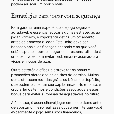
podem arriscar um pouco mais.
Estratégias para jogar com segurança
Para garantir uma experiência de jogo segura e
agradável, é essencial adotar algumas estratégias ao
jogar. Primeiro, é importante definir um orçamento
antes de começar a jogar. Este limite deve ser
baseado nas suas finanças pessoais e no que você
está disposto a perder. Jogar com responsabilidade é
um dos pilares para evitar problemas relacionados a
vícios em jogos de azar.
Outra estratégia eficaz é aproveitar os bônus e
promoções oferecidos pelos sites de cassino. Muitos
deles oferecem rodadas grátis ou bônus de depósito,
que podem aumentar seu capital inicial. No entanto, é
crucial ler os termos e condições associados a esses
bônus para evitar surpresas desagradáveis no futuro.
Além disso, é aconselhável jogar em modo demo antes
de apostar dinheiro real. Essa opção permite que você
experimente o jogo sem riscos financeiros,