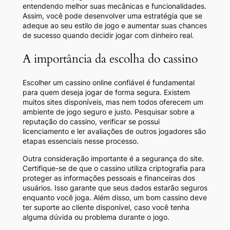
entendendo melhor suas mecânicas e funcionalidades.
Assim, você pode desenvolver uma estratégia que se
adeque ao seu estilo de jogo e aumentar suas chances
de sucesso quando decidir jogar com dinheiro real.
A importância da escolha do cassino
Escolher um cassino online confiável é fundamental
para quem deseja jogar de forma segura. Existem
muitos sites disponíveis, mas nem todos oferecem um
ambiente de jogo seguro e justo. Pesquisar sobre a
reputação do cassino, verificar se possui
licenciamento e ler avaliações de outros jogadores são
etapas essenciais nesse processo.
Outra consideração importante é a segurança do site.
Certifique-se de que o cassino utiliza criptografia para
proteger as informações pessoais e financeiras dos
usuários. Isso garante que seus dados estarão seguros
enquanto você joga. Além disso, um bom cassino deve
ter suporte ao cliente disponível, caso você tenha
alguma dúvida ou problema durante o jogo.