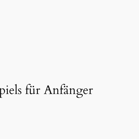
piels für Anfänger