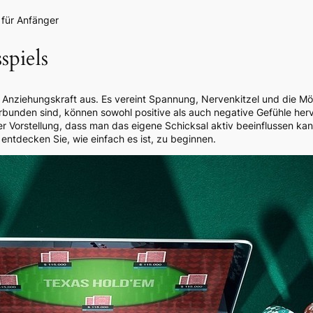
 für Anfänger
spiels
Anziehungskraft aus. Es vereint Spannung, Nervenkitzel und die Mögli
bunden sind, können sowohl positive als auch negative Gefühle her
der Vorstellung, dass man das eigene Schicksal aktiv beeinflussen k
entdecken Sie, wie einfach es ist, zu beginnen.