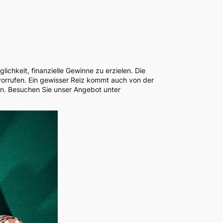
chkeit, finanzielle Gewinne zu erzielen. Die
vorrufen. Ein gewisser Reiz kommt auch von der
ann. Besuchen Sie unser Angebot unter