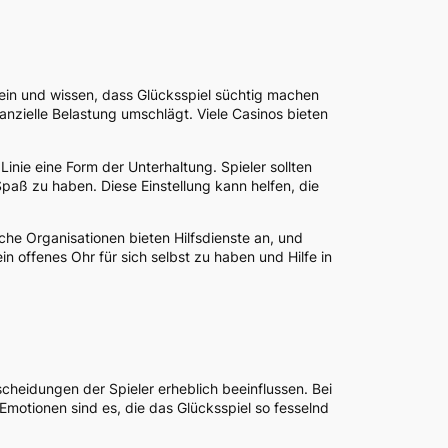
sein und wissen, dass Glücksspiel süchtig machen
nanzielle Belastung umschlägt. Viele Casinos bieten
Linie eine Form der Unterhaltung. Spieler sollten
Spaß zu haben. Diese Einstellung kann helfen, die
iche Organisationen bieten Hilfsdienste an, und
n offenes Ohr für sich selbst zu haben und Hilfe in
cheidungen der Spieler erheblich beeinflussen. Bei
motionen sind es, die das Glücksspiel so fesselnd