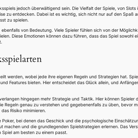
sspiels jedoch überwältigend sein. Die Vielfalt der Spiele, von Slots
ise zu entdecken. Dabei ist es wichtig, sich nicht nur auf den Spaß 
st zu spielen.
ebenfalls von Bedeutung. Viele Spieler fühlen sich von der Möglichk
ielen. Diese Emotionen können dazu führen, dass das Spiel sowohl ei
t.
sspielarten
eilt werden, wobei jede ihre eigenen Regeln und Strategien hat. Spie
und Features bieten. Hier entscheidet das Glück allein, und Anfänge
k verlangen hingegen mehr Strategie und Taktik. Hier können Spiele
 die Regeln genau zu verstehen und gegebenenfalls zu üben, bevor ma
 das Risiko minimieren.
ie Poker, bei denen das Geschick und die psychologische Einschätzun
aut machen und die grundlegenden Spielstrategien erlernen. Das Ver
on Spiel am besten zu einem passt.