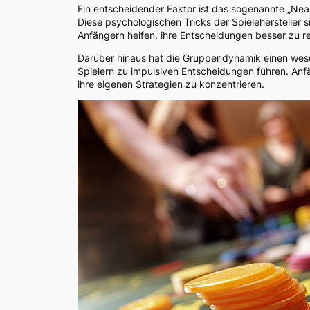
Ein entscheidender Faktor ist das sogenannte „Nea
Diese psychologischen Tricks der Spielehersteller 
Anfängern helfen, ihre Entscheidungen besser zu re
Darüber hinaus hat die Gruppendynamik einen wesen
Spielern zu impulsiven Entscheidungen führen. Anfä
ihre eigenen Strategien zu konzentrieren.