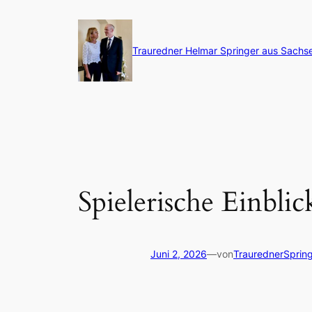
Zum
Inhalt
springen
Trauredner Helmar Springer aus Sachs
Spielerische Einbli
Juni 2, 2026
—
von
TraurednerSprin