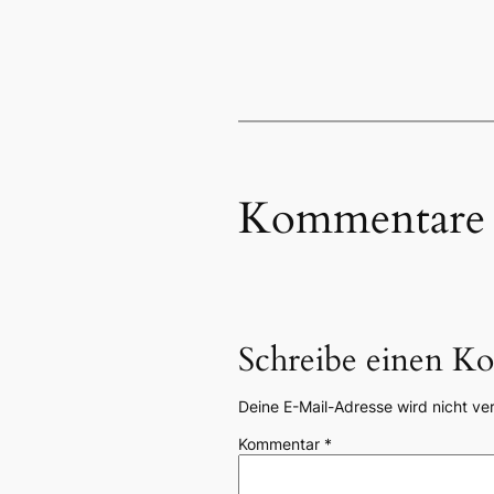
Kommentare
Schreibe einen K
Deine E-Mail-Adresse wird nicht ver
Kommentar
*