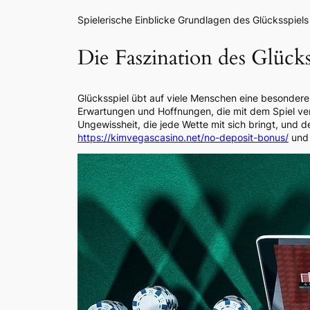
Spielerische Einblicke Grundlagen des Glücksspiels
Die Faszination des Glücks
Glücksspiel übt auf viele Menschen eine besondere 
Erwartungen und Hoffnungen, die mit dem Spiel ver
Ungewissheit, die jede Wette mit sich bringt, und 
https://kimvegascasino.net/no-deposit-bonus/
und 