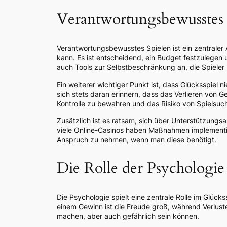
Verantwortungsbewusstes 
Verantwortungsbewusstes Spielen ist ein zentraler 
kann. Es ist entscheidend, ein Budget festzulegen u
auch Tools zur Selbstbeschränkung an, die Spieler 
Ein weiterer wichtiger Punkt ist, dass Glücksspiel n
sich stets daran erinnern, dass das Verlieren von G
Kontrolle zu bewahren und das Risiko von Spielsuch
Zusätzlich ist es ratsam, sich über Unterstützungsa
viele Online-Casinos haben Maßnahmen implementiert,
Anspruch zu nehmen, wenn man diese benötigt.
Die Rolle der Psychologie
Die Psychologie spielt eine zentrale Rolle im Glüc
einem Gewinn ist die Freude groß, während Verlust
machen, aber auch gefährlich sein können.