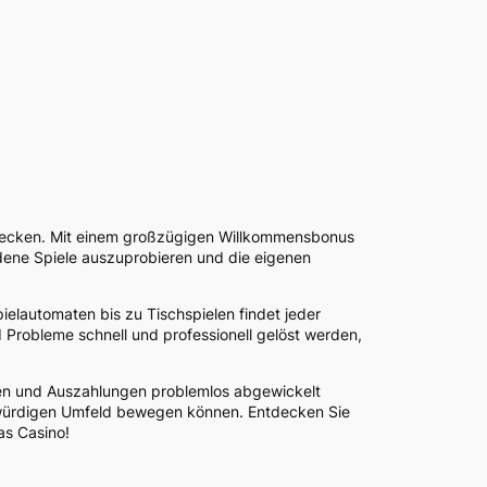
ntdecken. Mit einem großzügigen Willkommensbonus
edene Spiele auszuprobieren und die eigenen
pielautomaten bis zu Tischspielen findet jeder
Probleme schnell und professionell gelöst werden,
ngen und Auszahlungen problemlos abgewickelt
enswürdigen Umfeld bewegen können. Entdecken Sie
as Casino!