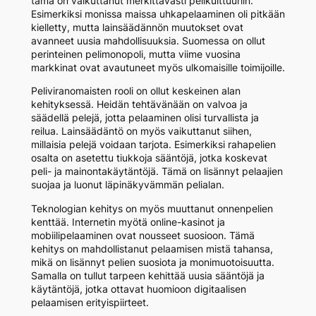
tämä on vaikuttanut merkittävästi pelikulttuuriin.
Esimerkiksi monissa maissa uhkapelaaminen oli pitkään
kielletty, mutta lainsäädännön muutokset ovat
avanneet uusia mahdollisuuksia. Suomessa on ollut
perinteinen pelimonopoli, mutta viime vuosina
markkinat ovat avautuneet myös ulkomaisille toimijoille.
Peliviranomaisten rooli on ollut keskeinen alan
kehityksessä. Heidän tehtävänään on valvoa ja
säädellä pelejä, jotta pelaaminen olisi turvallista ja
reilua. Lainsäädäntö on myös vaikuttanut siihen,
millaisia pelejä voidaan tarjota. Esimerkiksi rahapelien
osalta on asetettu tiukkoja sääntöjä, jotka koskevat
peli- ja mainontakäytäntöjä. Tämä on lisännyt pelaajien
suojaa ja luonut läpinäkyvämmän pelialan.
Teknologian kehitys on myös muuttanut onnenpelien
kenttää. Internetin myötä online-kasinot ja
mobiilipelaaminen ovat nousseet suosioon. Tämä
kehitys on mahdollistanut pelaamisen mistä tahansa,
mikä on lisännyt pelien suosiota ja monimuotoisuutta.
Samalla on tullut tarpeen kehittää uusia sääntöjä ja
käytäntöjä, jotka ottavat huomioon digitaalisen
pelaamisen erityispiirteet.