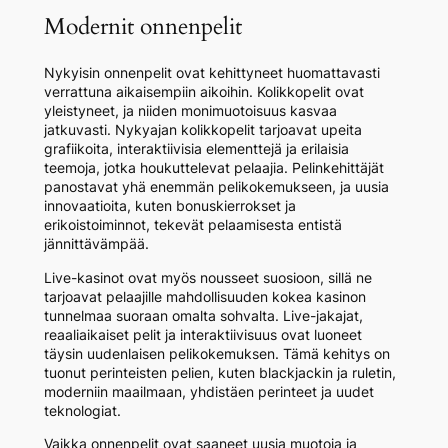
Modernit onnenpelit
Nykyisin onnenpelit ovat kehittyneet huomattavasti
verrattuna aikaisempiin aikoihin. Kolikkopelit ovat
yleistyneet, ja niiden monimuotoisuus kasvaa
jatkuvasti. Nykyajan kolikkopelit tarjoavat upeita
grafiikoita, interaktiivisia elementtejä ja erilaisia
teemoja, jotka houkuttelevat pelaajia. Pelinkehittäjät
panostavat yhä enemmän pelikokemukseen, ja uusia
innovaatioita, kuten bonuskierrokset ja
erikoistoiminnot, tekevät pelaamisesta entistä
jännittävämpää.
Live-kasinot ovat myös nousseet suosioon, sillä ne
tarjoavat pelaajille mahdollisuuden kokea kasinon
tunnelmaa suoraan omalta sohvalta. Live-jakajat,
reaaliaikaiset pelit ja interaktiivisuus ovat luoneet
täysin uudenlaisen pelikokemuksen. Tämä kehitys on
tuonut perinteisten pelien, kuten blackjackin ja ruletin,
moderniin maailmaan, yhdistäen perinteet ja uudet
teknologiat.
Vaikka onnenpelit ovat saaneet uusia muotoja ja