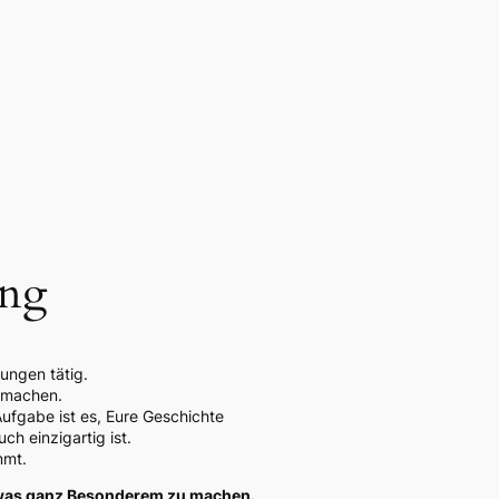
ung
ungen tätig.
u machen.
Aufgabe ist es, Eure Geschichte
h einzigartig ist.
mmt.
etwas ganz Besonderem zu machen.