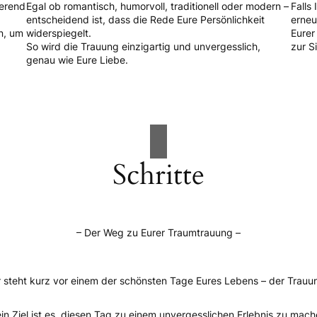
ierend
Egal ob romantisch, humorvoll, traditionell oder modern –
Falls
entscheidend ist, dass die Rede Eure Persönlichkeit
erneu
n, um
widerspiegelt.
Eurer
So wird die Trauung einzigartig und unvergesslich,
zur S
genau wie Eure Liebe.
Schritte
– Der Weg zu Eurer Traumtrauung –
r steht kurz vor einem der schönsten Tage Eures Lebens – der Trauu
in Ziel ist es, diesen Tag zu einem unvergesslichen Erlebnis zu mach