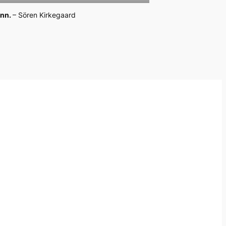
ann.
–
Sören Kirkegaard