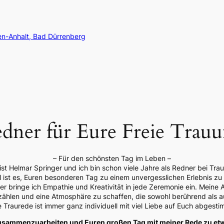
en-Anhalt, Bad Dürrenberg
dner für Eure Freie Trau
– Für den schönsten Tag im Leben –
st Helmar Springer und ich bin schon viele Jahre als Redner bei Trau
l ist es, Euren besonderen Tag zu einem unvergesslichen Erlebnis z
ner bringe ich Empathie und Kreativität in jede Zeremonie ein. Meine 
zählen und eine Atmosphäre zu schaffen, die sowohl berührend als auc
e Traurede ist immer ganz individuell mit viel Liebe auf Euch abgesti
 zusammenzuarbeiten und Euren großen Tag mit meiner Rede zu 