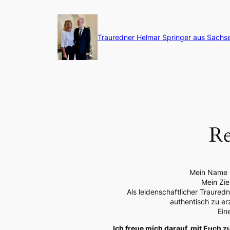
Zum
Inhalt
springen
Trauredner Helmar Springer aus Sachs
Re
Mein Name i
Mein Zie
Als leidenschaftlicher Traured
authentisch zu er
Ein
Ich freue mich darauf, mit Euch