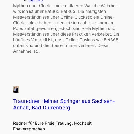
Mythen über Glücksspiele entlarven Was die Wahrheit
wirklich ist über Bet365 Bet365: Die häufigsten
Missverständnisse über Online-Glücksspiele Online-
Glücksspiele haben in den letzten Jahren enorm an
Popularität gewonnen, jedoch sind viele Mythen und
Missverständnisse über diese Praktiken verbreitet. Ein
häufiges Vorurteil ist, dass Online-Casinos wie Bet365
unfair sind und die Spieler immer verlieren. Diese
Annahme ist…
Trauredner Helmar Springer aus Sachsen-
Anhalt, Bad Dürrenberg
Redner für Eure Freie Trauung, Hochzeit,
Eheversprechen