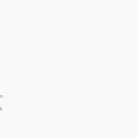
en
g,