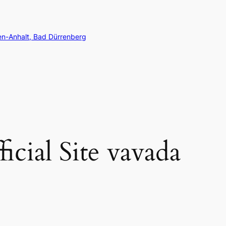
en-Anhalt, Bad Dürrenberg
ficial Site vavada