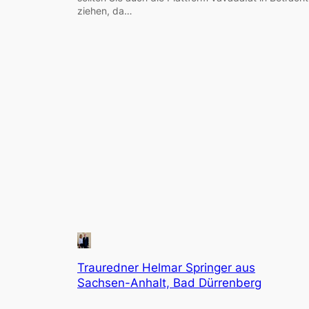
ziehen, da…
Trauredner Helmar Springer aus
Sachsen-Anhalt, Bad Dürrenberg