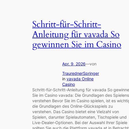
Schritt-für-Schritt-
Anleitung für vavada So
gewinnen Sie im Casino
Apr. 9, 2026
—
von
TraurednerSpringer
in
vavada Online
Casino
Schritt-für-Schritt-Anleitung für vavada So gewinn
Sie im Casino vavada: Die Grundlagen des Spielens
verstehen Bevor Sie im Casino spielen, ist es wichti
die Grundlagen des Online-Glücksspiels zu
verstehen. Das Casino bietet eine Vielzahl von
Spielen, darunter Spielautomaten, Tischspiele und
Live-Dealer-Optionen. Bei der Auswahl Ihrer Spiele
sollten Sie auch die Plattform vavada.at in Betracht