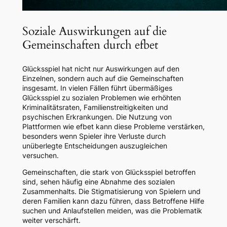
Soziale Auswirkungen auf die
Gemeinschaften durch efbet
Glücksspiel hat nicht nur Auswirkungen auf den
Einzelnen, sondern auch auf die Gemeinschaften
insgesamt. In vielen Fällen führt übermäßiges
Glücksspiel zu sozialen Problemen wie erhöhten
Kriminalitätsraten, Familienstreitigkeiten und
psychischen Erkrankungen. Die Nutzung von
Plattformen wie efbet kann diese Probleme verstärken,
besonders wenn Spieler ihre Verluste durch
unüberlegte Entscheidungen auszugleichen
versuchen.
Gemeinschaften, die stark von Glücksspiel betroffen
sind, sehen häufig eine Abnahme des sozialen
Zusammenhalts. Die Stigmatisierung von Spielern und
deren Familien kann dazu führen, dass Betroffene Hilfe
suchen und Anlaufstellen meiden, was die Problematik
weiter verschärft.