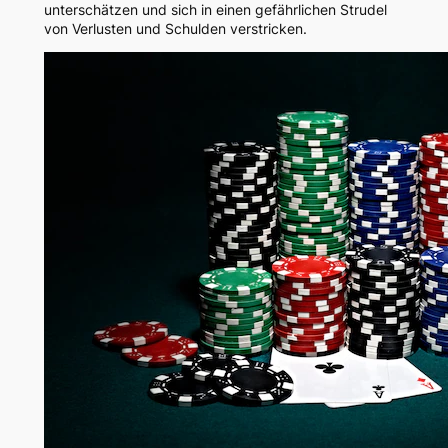
unterschätzen und sich in einen gefährlichen Strudel
von Verlusten und Schulden verstricken.