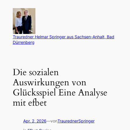
Zum
Inhalt
springen
Trauredner Helmar Springer aus Sachsen-Anhalt, Bad
Dürrenberg
Die sozialen
Auswirkungen von
Glücksspiel Eine Analyse
mit efbet
Apr. 2, 2026
—
von
TraurednerSpringer