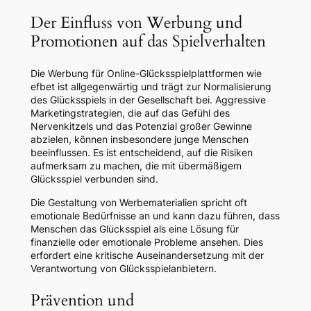
Der Einfluss von Werbung und
Promotionen auf das Spielverhalten
Die Werbung für Online-Glücksspielplattformen wie
efbet ist allgegenwärtig und trägt zur Normalisierung
des Glücksspiels in der Gesellschaft bei. Aggressive
Marketingstrategien, die auf das Gefühl des
Nervenkitzels und das Potenzial großer Gewinne
abzielen, können insbesondere junge Menschen
beeinflussen. Es ist entscheidend, auf die Risiken
aufmerksam zu machen, die mit übermäßigem
Glücksspiel verbunden sind.
Die Gestaltung von Werbematerialien spricht oft
emotionale Bedürfnisse an und kann dazu führen, dass
Menschen das Glücksspiel als eine Lösung für
finanzielle oder emotionale Probleme ansehen. Dies
erfordert eine kritische Auseinandersetzung mit der
Verantwortung von Glücksspielanbietern.
Prävention und