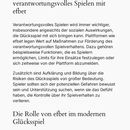
verantwortungsvolles Spielen mit
efbet
Verantwortungsvolles Spielen wird immer wichtiger,
insbesondere angesichts der sozialen Auswirkungen,
die Glücksspiel mit sich bringen kann. Plattformen wie
efbet legen Wert auf Maßnahmen zur Förderung des
verantwortungsvollen Spielverhaltens. Dazu gehören
beispielsweise Funktionen, die es Spielern
ermöglichen, Limits für ihre Einsätze festzulegen oder
sich zeitweise von der Plattform abzumelden.
Zusätzlich sind Aufklärung und Bildung über die
Risiken des Glücksspiels von großer Bedeutung.
Spieler sollten sich der potenziellen Gefahren bewusst
sein und Unterstützung suchen, wenn sie das Gefühl
haben, die Kontrolle über ihr Spielverhalten zu
verlieren.
Die Rolle von efbet im modernen
Glücksspiel