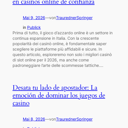
en casinos online de confianza
Mai 9, 2026
—
von
TraurednerSpringer
in
Publick
Prima di tutto, il gioco d’azzardo online è un settore in
continua espansione in Italia. Con la crescente
popolarità dei casinò online, è fondamentale saper
scegliere le piattaforme più affidabili e sicure. In
questo articolo, esploreremo non solo i migliori casinò
di slot online per il 2026, ma anche come
padroneggiare l’arte delle scommesse tattiche.…
Desata tu lado de apostador: La
emoción de dominar los juegos de
casino
Mai 8, 2026
—
von
TraurednerSpringer