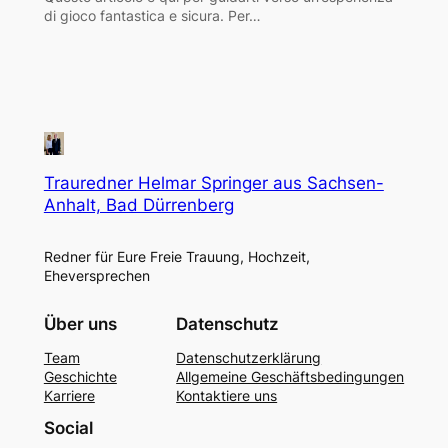
di gioco fantastica e sicura. Per…
Trauredner Helmar Springer aus Sachsen-
Anhalt, Bad Dürrenberg
Redner für Eure Freie Trauung, Hochzeit,
Eheversprechen
Über uns
Datenschutz
Team
Datenschutzerklärung
Geschichte
Allgemeine Geschäftsbedingungen
Karriere
Kontaktiere uns
Social