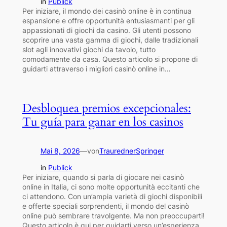
in
Publick
Per iniziare, il mondo dei casinò online è in continua
espansione e offre opportunità entusiasmanti per gli
appassionati di giochi da casino. Gli utenti possono
scoprire una vasta gamma di giochi, dalle tradizionali
slot agli innovativi giochi da tavolo, tutto
comodamente da casa. Questo articolo si propone di
guidarti attraverso i migliori casinò online in…
Desbloquea premios excepcionales:
Tu guía para ganar en los casinos
Mai 8, 2026
—
von
TraurednerSpringer
in
Publick
Per iniziare, quando si parla di giocare nei casinò
online in Italia, ci sono molte opportunità eccitanti che
ci attendono. Con un’ampia varietà di giochi disponibili
e offerte speciali sorprendenti, il mondo del casinò
online può sembrare travolgente. Ma non preoccuparti!
Questo articolo è qui per guidarti verso un’esperienza