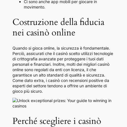
Ci sono anche app mobili per giocare in
movimento.
Costruzione della fiducia
nei casinò online
Quando si gioca online, la sicurezza è fondamentale.
Perciò, assicurati che il casinò scelto utilizzi tecnologie
di crittografia avanzate per proteggere i tuoi dati
personali e finanziari. Inoltre, molti dei migliori casinò
online sono regolati da enti con licenza, il che
garantisce un alto standard di qualità e sicurezza.
Come dato extra, i casinò con recensioni positive da
esperti del settore tendono a offrire un ambiente di
gioco più sicuro.
Perché scegliere i casinò