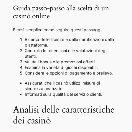
Guida passo-passo alla scelta di un
casinò online
È così semplice come seguire questi passaggi:
Ricerca delle licenze e delle certificazioni della
piattaforma.
Controlla le recensioni e le valutazioni degli
utenti.
Valuta i bonus e le promozioni offerti.
Esamina la varietà di giochi disponibili.
Considera le opzioni di pagamento e prelievo.
Assicurati che il casinò utilizzi misure di
sicurezza avanzate.
Informati sulla qualità del servizio clienti.
Analisi delle caratteristiche
dei casinò