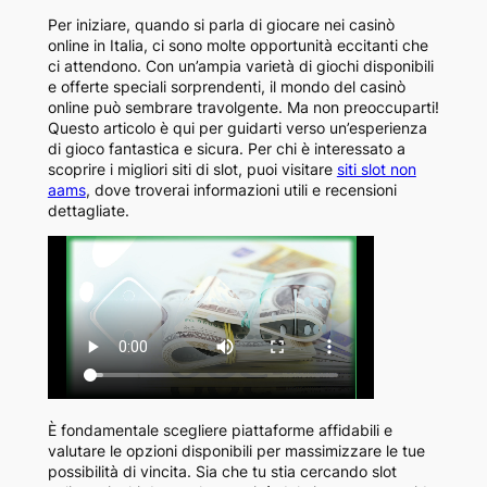
Per iniziare, quando si parla di giocare nei casinò
online in Italia, ci sono molte opportunità eccitanti che
ci attendono. Con un’ampia varietà di giochi disponibili
e offerte speciali sorprendenti, il mondo del casinò
online può sembrare travolgente. Ma non preoccuparti!
Questo articolo è qui per guidarti verso un’esperienza
di gioco fantastica e sicura. Per chi è interessato a
scoprire i migliori siti di slot, puoi visitare
siti slot non
aams
, dove troverai informazioni utili e recensioni
dettagliate.
È fondamentale scegliere piattaforme affidabili e
valutare le opzioni disponibili per massimizzare le tue
possibilità di vincita. Sia che tu stia cercando slot