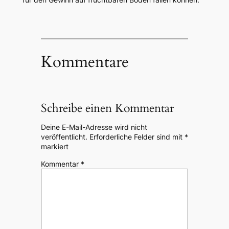
Kommentare
Schreibe einen Kommentar
Deine E-Mail-Adresse wird nicht
veröffentlicht.
Erforderliche Felder sind mit
*
markiert
Kommentar
*