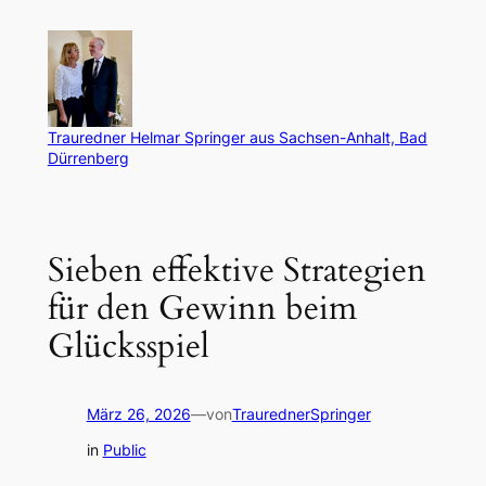
Zum
Inhalt
springen
Trauredner Helmar Springer aus Sachsen-Anhalt, Bad
Dürrenberg
Sieben effektive Strategien
für den Gewinn beim
Glücksspiel
März 26, 2026
—
von
TraurednerSpringer
in
Public