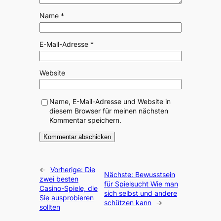
Name
*
E-Mail-Adresse
*
Website
Name, E-Mail-Adresse und Website in
diesem Browser für meinen nächsten
Kommentar speichern.
←
Vorherige:
Die
Nächste:
Bewusstsein
zwei besten
für Spielsucht Wie man
Casino-Spiele, die
sich selbst und andere
Sie ausprobieren
schützen kann
→
sollten