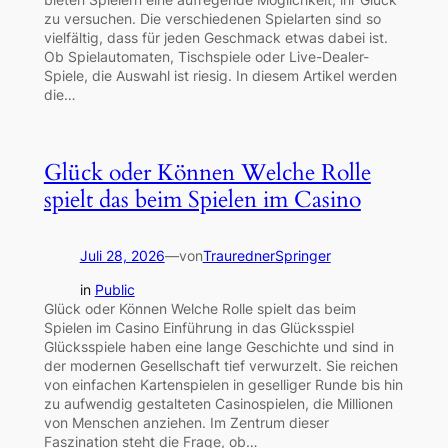
zu versuchen. Die verschiedenen Spielarten sind so
vielfältig, dass für jeden Geschmack etwas dabei ist.
Ob Spielautomaten, Tischspiele oder Live-Dealer-
Spiele, die Auswahl ist riesig. In diesem Artikel werden
die…
Glück oder Können Welche Rolle
spielt das beim Spielen im Casino
Juli 28, 2026
—
von
TraurednerSpringer
in
Public
Glück oder Können Welche Rolle spielt das beim
Spielen im Casino Einführung in das Glücksspiel
Glücksspiele haben eine lange Geschichte und sind in
der modernen Gesellschaft tief verwurzelt. Sie reichen
von einfachen Kartenspielen in geselliger Runde bis hin
zu aufwendig gestalteten Casinospielen, die Millionen
von Menschen anziehen. Im Zentrum dieser
Faszination steht die Frage, ob…