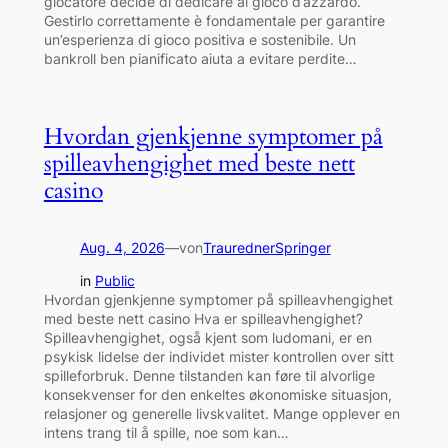
giocatore decide di dedicare al gioco d’azzardo.
Gestirlo correttamente è fondamentale per garantire
un’esperienza di gioco positiva e sostenibile. Un
bankroll ben pianificato aiuta a evitare perdite…
Hvordan gjenkjenne symptomer på
spilleavhengighet med beste nett
casino
Aug. 4, 2026
—
von
TraurednerSpringer
in
Public
Hvordan gjenkjenne symptomer på spilleavhengighet
med beste nett casino Hva er spilleavhengighet?
Spilleavhengighet, også kjent som ludomani, er en
psykisk lidelse der individet mister kontrollen over sitt
spilleforbruk. Denne tilstanden kan føre til alvorlige
konsekvenser for den enkeltes økonomiske situasjon,
relasjoner og generelle livskvalitet. Mange opplever en
intens trang til å spille, noe som kan…