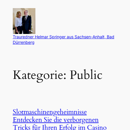
Zum
Inhalt
springen
Trauredner Helmar Springer aus Sachsen-Anhalt, Bad
Dürrenberg
Kategorie:
Public
Slotmaschinengeheimnisse
Entdecken Sie die verborgenen
Tricks für Ihren Erfolg im Casino