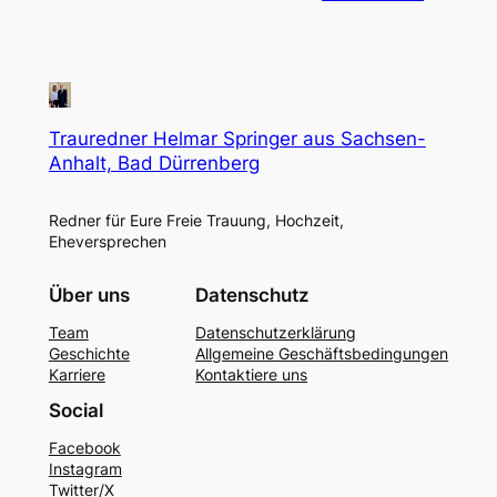
Trauredner Helmar Springer aus Sachsen-
Anhalt, Bad Dürrenberg
Redner für Eure Freie Trauung, Hochzeit,
Eheversprechen
Über uns
Datenschutz
Team
Datenschutzerklärung
Geschichte
Allgemeine Geschäftsbedingungen
Karriere
Kontaktiere uns
Social
Facebook
Instagram
Twitter/X