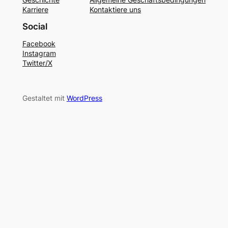
Karriere
Kontaktiere uns
Social
Facebook
Instagram
Twitter/X
Gestaltet mit
WordPress