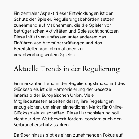
Ein zentraler Aspekt dieser Entwicklungen ist der
Schutz der Spieler. Regulierungsbehörden setzen
zunehmend auf Maßnahmen, die die Spieler vor
betrügerischen Aktivitäten und Spielsucht schützen.
Diese Initiativen umfassen unter anderem das
Einführen von Altersüberprüfungen und das
Bereitstellen von Informationen zu
verantwortungsvollem Spielen.
Aktuelle Trends in der Regulierung
Ein markanter Trend in der Regulierungslandschaft des
Glücksspiels ist die Harmonisierung der Gesetze
innerhalb der Europäischen Union. Viele
Mitgliedsstaaten arbeiten daran, ihre Regelungen
anzugleichen, um einen einheitlichen Markt für Online-
Glücksspiele zu schaffen. Diese Harmonisierung soll
nicht nur den Wettbewerb fördern, sondern auch den
Verbraucherschutz stärken.
Darüber hinaus gibt es einen zunehmenden Fokus auf