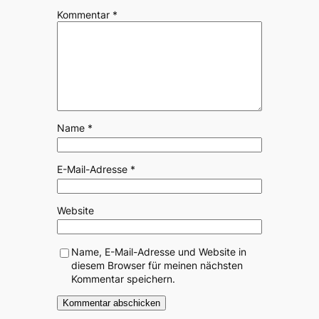
Kommentar
*
Name
*
E-Mail-Adresse
*
Website
Name, E-Mail-Adresse und Website in
diesem Browser für meinen nächsten
Kommentar speichern.