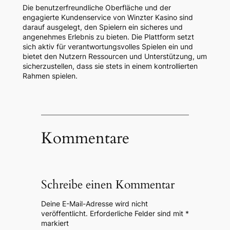
Die benutzerfreundliche Oberfläche und der
engagierte Kundenservice von Winzter Kasino sind
darauf ausgelegt, den Spielern ein sicheres und
angenehmes Erlebnis zu bieten. Die Plattform setzt
sich aktiv für verantwortungsvolles Spielen ein und
bietet den Nutzern Ressourcen und Unterstützung, um
sicherzustellen, dass sie stets in einem kontrollierten
Rahmen spielen.
Kommentare
Schreibe einen Kommentar
Deine E-Mail-Adresse wird nicht
veröffentlicht.
Erforderliche Felder sind mit
*
markiert