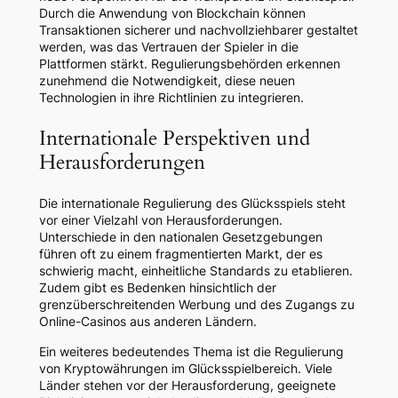
Durch die Anwendung von Blockchain können
Transaktionen sicherer und nachvollziehbarer gestaltet
werden, was das Vertrauen der Spieler in die
Plattformen stärkt. Regulierungsbehörden erkennen
zunehmend die Notwendigkeit, diese neuen
Technologien in ihre Richtlinien zu integrieren.
Internationale Perspektiven und
Herausforderungen
Die internationale Regulierung des Glücksspiels steht
vor einer Vielzahl von Herausforderungen.
Unterschiede in den nationalen Gesetzgebungen
führen oft zu einem fragmentierten Markt, der es
schwierig macht, einheitliche Standards zu etablieren.
Zudem gibt es Bedenken hinsichtlich der
grenzüberschreitenden Werbung und des Zugangs zu
Online-Casinos aus anderen Ländern.
Ein weiteres bedeutendes Thema ist die Regulierung
von Kryptowährungen im Glücksspielbereich. Viele
Länder stehen vor der Herausforderung, geeignete