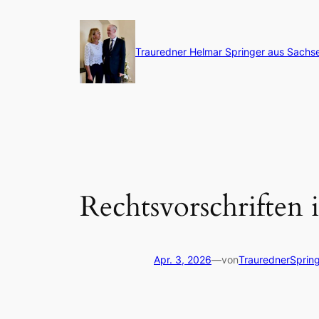
Zum
Inhalt
springen
Trauredner Helmar Springer aus Sachs
Rechtsvorschriften i
Apr. 3, 2026
—
von
TraurednerSprin