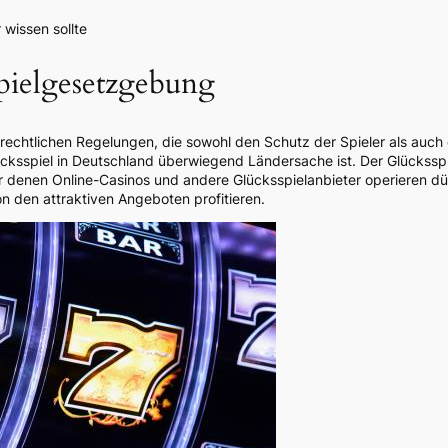
 wissen sollte
pielgesetzgebung
rechtlichen Regelungen, die sowohl den Schutz der Spieler als auch d
cksspiel in Deutschland überwiegend Ländersache ist. Der Glücksspie
enen Online-Casinos und andere Glücksspielanbieter operieren dürfe
n den attraktiven Angeboten profitieren.