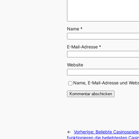
Name
*
E-Mail-Adresse
*
Website
Name, E-Mail-Adresse und Websi
←
Vorherige:
Beliebte Casinospiele
funktionieren die beliebtesten Cas