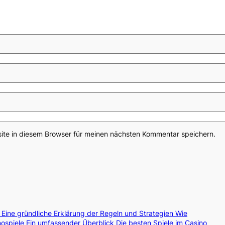
te in diesem Browser für meinen nächsten Kommentar speichern.
 Eine gründliche Erklärung der Regeln und Strategien Wie
inospiele Ein umfassender Überblick Die besten Spiele im Casino