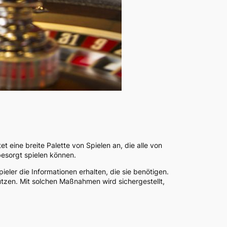
et eine breite Palette von Spielen an, die alle von
besorgt spielen können.
ler die Informationen erhalten, die sie benötigen.
ützen. Mit solchen Maßnahmen wird sichergestellt,