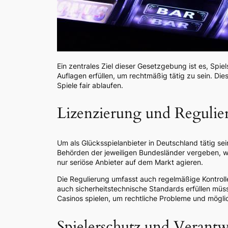
Ein zentrales Ziel dieser Gesetzgebung ist es, Spi
Auflagen erfüllen, um rechtmäßig tätig zu sein. Die
Spiele fair ablaufen.
Lizenzierung und Regulie
Um als Glücksspielanbieter in Deutschland tätig s
Behörden der jeweiligen Bundesländer vergeben, wob
nur seriöse Anbieter auf dem Markt agieren.
Die Regulierung umfasst auch regelmäßige Kontroll
auch sicherheitstechnische Standards erfüllen müsse
Casinos spielen, um rechtliche Probleme und mögli
Spielerschutz und Verantw