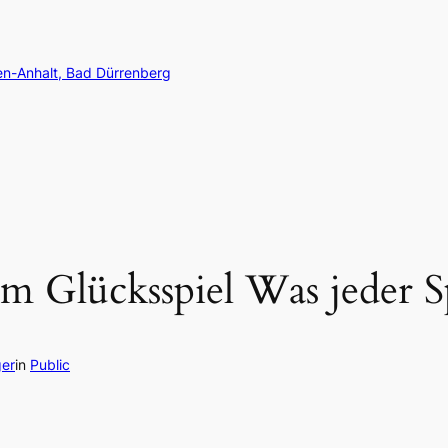
en-Anhalt, Bad Dürrenberg
m Glücksspiel Was jeder Sp
ger
in
Public