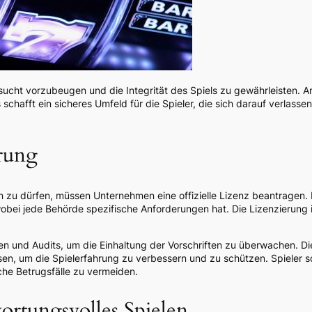
elsucht vorzubeugen und die Integrität des Spiels zu gewährleisten.
s schafft ein sicheres Umfeld für die Spieler, die sich darauf verlass
rung
ein zu dürfen, müssen Unternehmen eine offizielle Lizenz beantrage
ei jede Behörde spezifische Anforderungen hat. Die Lizenzierung ist
en und Audits, um die Einhaltung der Vorschriften zu überwachen. Di
n, um die Spielerfahrung zu verbessern und zu schützen. Spieler soll
che Betrugsfälle zu vermeiden.
ortungsvolles Spielen