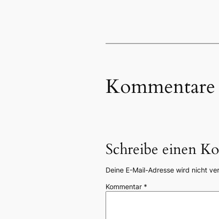
Kommentare
Schreibe einen K
Deine E-Mail-Adresse wird nicht ver
Kommentar
*