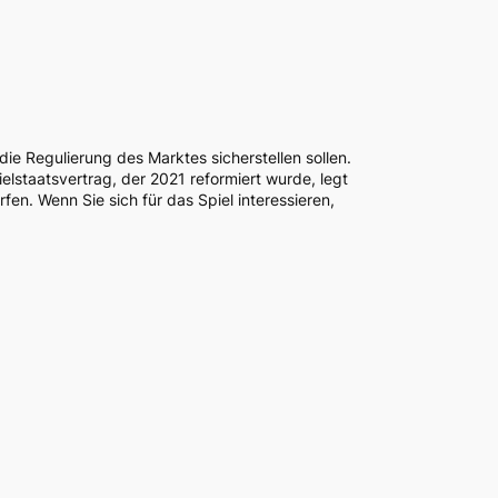
ie Regulierung des Marktes sicherstellen sollen.
lstaatsvertrag, der 2021 reformiert wurde, legt
n. Wenn Sie sich für das Spiel interessieren,