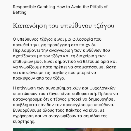
Responsible Gambling How to Avoid the Pitfalls of
Betting
Κατανόηση του υπεύθυνου τζόγου
Ο υπεύθυνος τζόγος είναι μια φιλοσοφία που
προωθεί την υγιή προσέγγιση στο παιχνίδι.
Περιλαμβάνει την αναγνώριση των κινδύνων που
σχετίζονται με τον τζόγο και τη διαχείριση των
επιθυμιών μας. Είναι σημαντικό να θέτουμε όρια και
να γνωρίζουμε πότε πρέπει να σταματήσουμε, ώστε
να αποφύγουμε τις παγίδες που μπορεί να
προκύψουν από τον τζόγο.
Η επίγνωση των συναισθηματικών και ψυχολογικών
επιπτώσεων του τζόγου είναι καθοριστική. Πρέπει να
κατανοήσουμε ότι ο τζόγος μπορεί να δημιουργήσει
προβλήματα εάν δεν τον προσεγγίσουμε υπεύθυνα.
Ενθαρρύνουμε όλους τους παίκτες να είναι σε
εγρήγορση και να αναγνωρίζουν τα σημάδια της
εξάρτησης.