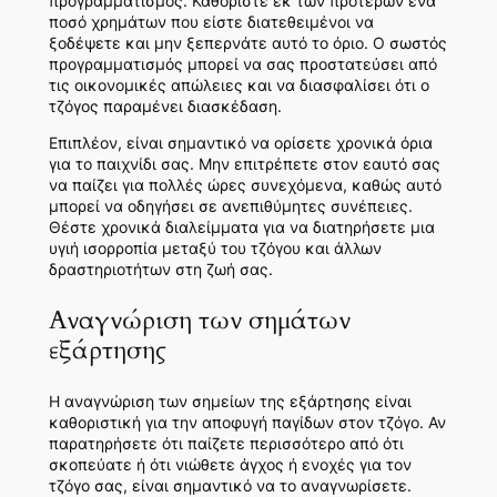
προγραμματισμός. Καθορίστε εκ των προτέρων ένα
ποσό χρημάτων που είστε διατεθειμένοι να
ξοδέψετε και μην ξεπερνάτε αυτό το όριο. Ο σωστός
προγραμματισμός μπορεί να σας προστατεύσει από
τις οικονομικές απώλειες και να διασφαλίσει ότι ο
τζόγος παραμένει διασκέδαση.
Επιπλέον, είναι σημαντικό να ορίσετε χρονικά όρια
για το παιχνίδι σας. Μην επιτρέπετε στον εαυτό σας
να παίζει για πολλές ώρες συνεχόμενα, καθώς αυτό
μπορεί να οδηγήσει σε ανεπιθύμητες συνέπειες.
Θέστε χρονικά διαλείμματα για να διατηρήσετε μια
υγιή ισορροπία μεταξύ του τζόγου και άλλων
δραστηριοτήτων στη ζωή σας.
Αναγνώριση των σημάτων
εξάρτησης
Η αναγνώριση των σημείων της εξάρτησης είναι
καθοριστική για την αποφυγή παγίδων στον τζόγο. Αν
παρατηρήσετε ότι παίζετε περισσότερο από ότι
σκοπεύατε ή ότι νιώθετε άγχος ή ενοχές για τον
τζόγο σας, είναι σημαντικό να το αναγνωρίσετε.