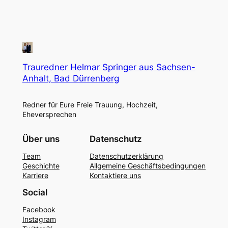
Trauredner Helmar Springer aus Sachsen-
Anhalt, Bad Dürrenberg
Redner für Eure Freie Trauung, Hochzeit,
Eheversprechen
Über uns
Datenschutz
Team
Datenschutzerklärung
Geschichte
Allgemeine Geschäftsbedingungen
Karriere
Kontaktiere uns
Social
Facebook
Instagram