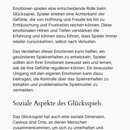
Emotionen spielen eine entscheidende Rolle beim
Glücksspiel. Spieler erleben eine Achterbahn der
Gefühle, die von Hoffnung und Freude bis hin zu
Enttäuschung und Frustration reichen können. Diese
emotionalen Höhen und Tiefen verstärken die
Erfahrung und können dazu führen, dass Spieler immer
wieder zurückkehren, selbst nach Verlusten.
Das Verstehen dieser Emotionen kann helfen, ein
gesünderes Spielverhalten zu entwickeln. Spieler
sollten sich ihrer Emotionen bewusst sein und lernen,
wie sie ihre Gefühle regulieren können. Ein bewusster
Umgang mit den eigenen Emotionen kann dazu
beitragen, die Kontrolle über das Spielverhalten zu
behalten und problematische Spielmuster zu
vermeiden.
Soziale Aspekte des Glücksspiels
Das Glücksspiel hat auch eine soziale Dimension.
Casinos sind Orte, an denen Menschen
zusammenkommen, um sich zu unterhalten und