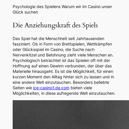
Psychologie des Spielens Warum wir im Casino unser
Glück suchen
Die Anziehungskraft des Spiels
Das Spiel hat die Menschheit seit Jahrtausenden
fasziniert. Ob in Form von Brettspielen, Wettkämpfen
oder Glücksspiel im Casino, die Suche nach
Nervenkitzel und Belohnung zieht viele Menschen an.
Psychologisch betrachtet ist das Spielen oft mit der
Hoffnung auf einen Gewinn verbunden, der über das
Materielle hinausgeht. Es ist die Möglichkeit, für einen
kurzen Moment den Alltag hinter sich zu lassen und in
eine andere Welt einzutauchen. Besonders beliebte
Seiten wie
ice-casino1.de.com
bieten viele
Möglichkeiten, in diese aufregende Welt einzutauchen.