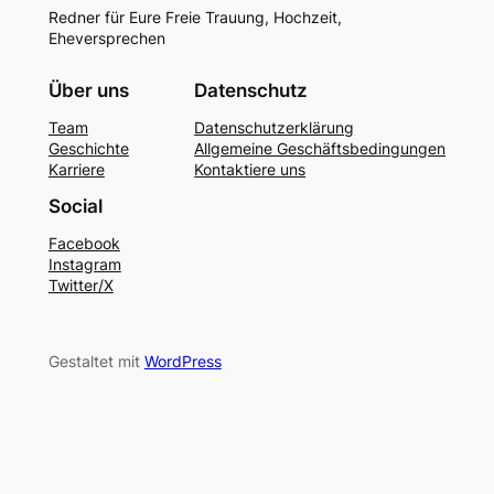
Redner für Eure Freie Trauung, Hochzeit,
Eheversprechen
Über uns
Datenschutz
Team
Datenschutzerklärung
Geschichte
Allgemeine Geschäftsbedingungen
Karriere
Kontaktiere uns
Social
Facebook
Instagram
Twitter/X
Gestaltet mit
WordPress