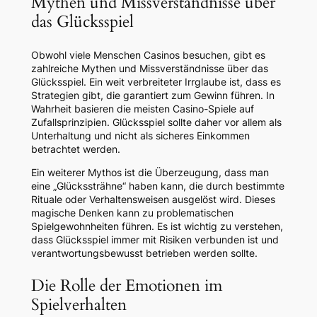
Mythen und Missverständnisse über
das Glücksspiel
Obwohl viele Menschen Casinos besuchen, gibt es
zahlreiche Mythen und Missverständnisse über das
Glücksspiel. Ein weit verbreiteter Irrglaube ist, dass es
Strategien gibt, die garantiert zum Gewinn führen. In
Wahrheit basieren die meisten Casino-Spiele auf
Zufallsprinzipien. Glücksspiel sollte daher vor allem als
Unterhaltung und nicht als sicheres Einkommen
betrachtet werden.
Ein weiterer Mythos ist die Überzeugung, dass man
eine „Glückssträhne“ haben kann, die durch bestimmte
Rituale oder Verhaltensweisen ausgelöst wird. Dieses
magische Denken kann zu problematischen
Spielgewohnheiten führen. Es ist wichtig zu verstehen,
dass Glücksspiel immer mit Risiken verbunden ist und
verantwortungsbewusst betrieben werden sollte.
Die Rolle der Emotionen im
Spielverhalten