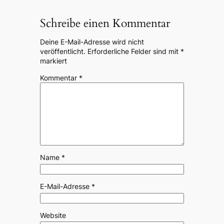
Schreibe einen Kommentar
Deine E-Mail-Adresse wird nicht
veröffentlicht.
Erforderliche Felder sind mit
*
markiert
Kommentar
*
Name
*
E-Mail-Adresse
*
Website