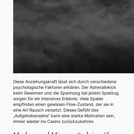
Diese Anziehungskraft lässt sich durch verschiedene
psychologische Faktoren erklären. Der Adrenalinkick
beim Gewinnen und die Spannung bei jedem Spielzug
sorgen für ein intensives Erlebnis. Viele Spieler
empfinden einen gewissen Flow-Zustand, der sie in
eine Art Rausch versetzt. Dieses Gefühl des
„Aufgehobenseins“ kann eine starke Motivation sein,
immer wieder ins Casino zurückzukehren.