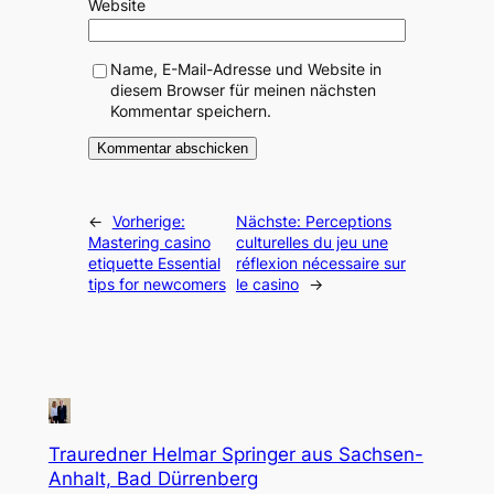
Website
Name, E-Mail-Adresse und Website in
diesem Browser für meinen nächsten
Kommentar speichern.
←
Vorherige:
Nächste:
Perceptions
Mastering casino
culturelles du jeu une
etiquette Essential
réflexion nécessaire sur
tips for newcomers
le casino
→
Trauredner Helmar Springer aus Sachsen-
Anhalt, Bad Dürrenberg