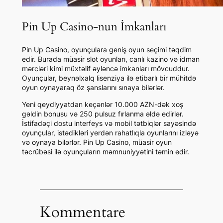
Pin Up Casino-nun İmkanları
Pin Up Casino, oyunçulara geniş oyun seçimi təqdim
edir. Burada müasir slot oyunları, canlı kazino və idman
mərcləri kimi müxtəlif əyləncə imkanları mövcuddur.
Oyunçular, beynəlxalq lisenziya ilə etibarlı bir mühitdə
oyun oynayaraq öz şanslarını sınaya bilərlər.
Yeni qeydiyyatdan keçənlər 10.000 AZN-dək xoş
gəldin bonusu və 250 pulsuz fırlanma əldə edirlər.
İstifadəçi dostu interfeys və mobil tətbiqlər sayəsində
oyunçular, istədikləri yerdən rahatlıqla oyunlarını izləyə
və oynaya bilərlər. Pin Up Casino, müasir oyun
təcrübəsi ilə oyunçuların məmnuniyyətini təmin edir.
Kommentare