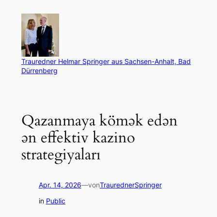
Zum
Inhalt
springen
Trauredner Helmar Springer aus Sachsen-Anhalt, Bad
Dürrenberg
Qazanmaya kömək edən
ən effektiv kazino
strategiyaları
Apr. 14, 2026
—
von
TraurednerSpringer
in
Public