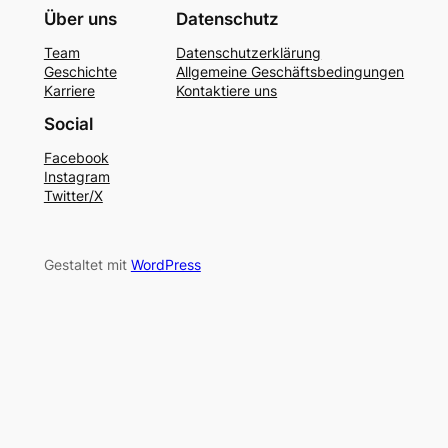
Über uns
Datenschutz
Team
Datenschutzerklärung
Geschichte
Allgemeine Geschäftsbedingungen
Karriere
Kontaktiere uns
Social
Facebook
Instagram
Twitter/X
Gestaltet mit
WordPress