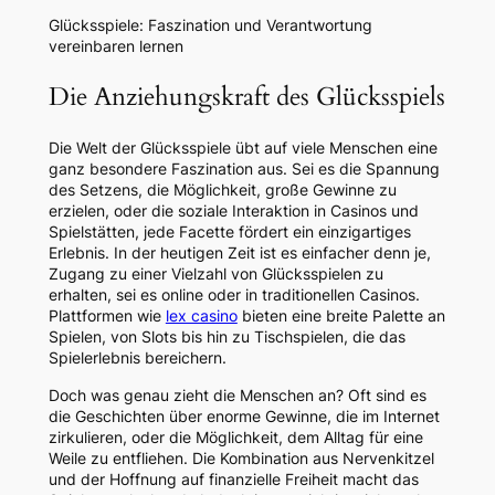
Glücksspiele: Faszination und Verantwortung
vereinbaren lernen
Die Anziehungskraft des Glücksspiels
Die Welt der Glücksspiele übt auf viele Menschen eine
ganz besondere Faszination aus. Sei es die Spannung
des Setzens, die Möglichkeit, große Gewinne zu
erzielen, oder die soziale Interaktion in Casinos und
Spielstätten, jede Facette fördert ein einzigartiges
Erlebnis. In der heutigen Zeit ist es einfacher denn je,
Zugang zu einer Vielzahl von Glücksspielen zu
erhalten, sei es online oder in traditionellen Casinos.
Plattformen wie
lex casino
bieten eine breite Palette an
Spielen, von Slots bis hin zu Tischspielen, die das
Spielerlebnis bereichern.
Doch was genau zieht die Menschen an? Oft sind es
die Geschichten über enorme Gewinne, die im Internet
zirkulieren, oder die Möglichkeit, dem Alltag für eine
Weile zu entfliehen. Die Kombination aus Nervenkitzel
und der Hoffnung auf finanzielle Freiheit macht das