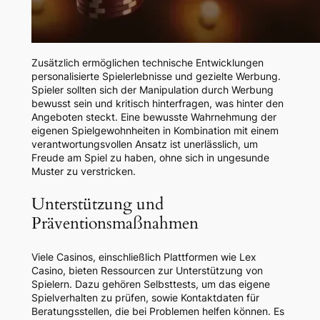
Zusätzlich ermöglichen technische Entwicklungen
personalisierte Spielerlebnisse und gezielte Werbung.
Spieler sollten sich der Manipulation durch Werbung
bewusst sein und kritisch hinterfragen, was hinter den
Angeboten steckt. Eine bewusste Wahrnehmung der
eigenen Spielgewohnheiten in Kombination mit einem
verantwortungsvollen Ansatz ist unerlässlich, um
Freude am Spiel zu haben, ohne sich in ungesunde
Muster zu verstricken.
Unterstützung und
Präventionsmaßnahmen
Viele Casinos, einschließlich Plattformen wie Lex
Casino, bieten Ressourcen zur Unterstützung von
Spielern. Dazu gehören Selbsttests, um das eigene
Spielverhalten zu prüfen, sowie Kontaktdaten für
Beratungsstellen, die bei Problemen helfen können. Es