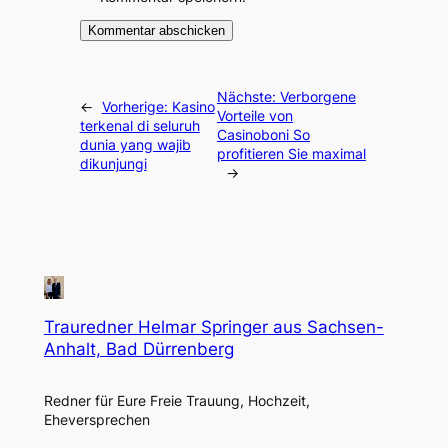
Nächste:
Verborgene
←
Vorherige:
Kasino
Vorteile von
terkenal di seluruh
Casinoboni So
dunia yang wajib
profitieren Sie maximal
dikunjungi
→
Trauredner Helmar Springer aus Sachsen-
Anhalt, Bad Dürrenberg
Redner für Eure Freie Trauung, Hochzeit,
Eheversprechen