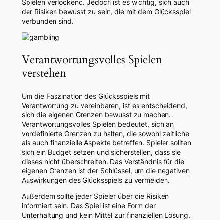
Spielen verlockend. Jedoch ist es wichtig, sich auch
der Risiken bewusst zu sein, die mit dem Glücksspiel
verbunden sind.
Verantwortungsvolles Spielen
verstehen
Um die Faszination des Glücksspiels mit
Verantwortung zu vereinbaren, ist es entscheidend,
sich die eigenen Grenzen bewusst zu machen.
Verantwortungsvolles Spielen bedeutet, sich an
vordefinierte Grenzen zu halten, die sowohl zeitliche
als auch finanzielle Aspekte betreffen. Spieler sollten
sich ein Budget setzen und sicherstellen, dass sie
dieses nicht überschreiten. Das Verständnis für die
eigenen Grenzen ist der Schlüssel, um die negativen
Auswirkungen des Glücksspiels zu vermeiden.
Außerdem sollte jeder Spieler über die Risiken
informiert sein. Das Spiel ist eine Form der
Unterhaltung und kein Mittel zur finanziellen Lösung.