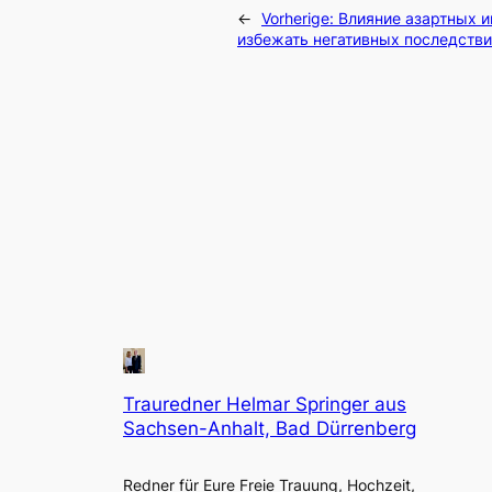
←
Vorherige:
Влияние азартных и
избежать негативных последствий
Trauredner Helmar Springer aus
Sachsen-Anhalt, Bad Dürrenberg
Redner für Eure Freie Trauung, Hochzeit,