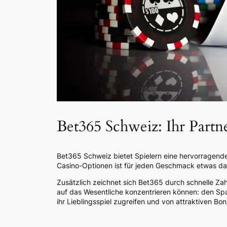
Bet365 Schweiz: Ihr Partn
Bet365 Schweiz bietet Spielern eine hervorragende 
Casino-Optionen ist für jeden Geschmack etwas dabe
Zusätzlich zeichnet sich Bet365 durch schnelle Zah
auf das Wesentliche konzentrieren können: den Spa
ihr Lieblingsspiel zugreifen und von attraktiven Bo