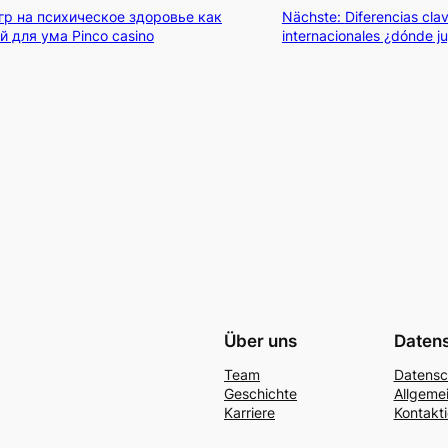
гр на психическое здоровье как
Nächste:
Diferencias clav
 для ума Pinco casino
internacionales ¿dónde j
Über uns
Daten
Team
Datensc
Geschichte
Allgeme
Karriere
Kontakti