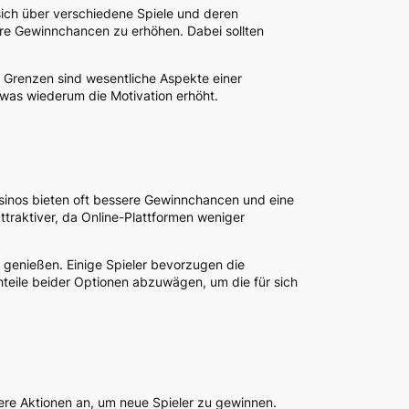
 sich über verschiedene Spiele und deren
hre Gewinnchancen zu erhöhen. Dabei sollten
r Grenzen sind wesentliche Aspekte einer
, was wiederum die Motivation erhöht.
asinos bieten oft bessere Gewinnchancen und eine
traktiver, da Online-Plattformen weniger
u genießen. Einige Spieler bevorzugen die
hteile beider Optionen abzuwägen, um die für sich
dere Aktionen an, um neue Spieler zu gewinnen.