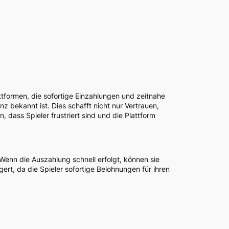
ttformen, die sofortige Einzahlungen und zeitnahe
enz bekannt ist. Dies schafft nicht nur Vertrauen,
, dass Spieler frustriert sind und die Plattform
 Wenn die Auszahlung schnell erfolgt, können sie
rt, da die Spieler sofortige Belohnungen für ihren