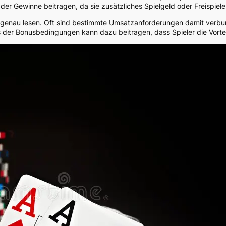
r Gewinne beitragen, da sie zusätzliches Spielgeld oder Freispiele 
ni genau lesen. Oft sind bestimmte Umsatzanforderungen damit verbu
s der Bonusbedingungen kann dazu beitragen, dass Spieler die Vortei