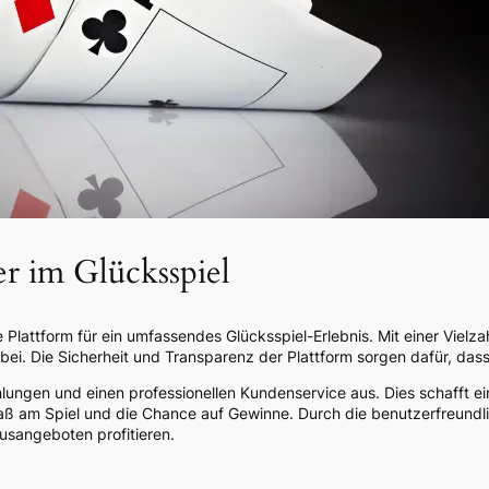
er im Glücksspiel
Plattform für ein umfassendes Glücksspiel-Erlebnis. Mit einer Vielz
i. Die Sicherheit und Transparenz der Plattform sorgen dafür, dass S
lungen und einen professionellen Kundenservice aus. Dies schafft ei
ß am Spiel und die Chance auf Gewinne. Durch die benutzerfreundlic
nusangeboten profitieren.