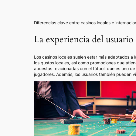
Diferencias clave entre casinos locales e internac
La experiencia del usuario 
Los casinos locales suelen estar más adaptados a l
los gustos locales, así como promociones que atien
apuestas relacionadas con el fútbol, que es uno de
jugadores. Además, los usuarios también pueden vi