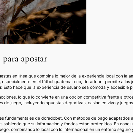
 para apostar
tas en línea que combina lo mejor de la experiencia local con la a
l, especialmente en el fútbol guatemalteco, doradobet permite a los 
usar. Esto hace que la experiencia de usuario sea cómoda y accesible 
iones, lo que lo convierte en una opción competitiva frente a otros
 de juego, incluyendo apuestas deportivas, casino en vivo y juegos v
ilares fundamentales de doradobet. Con métodos de pago adaptados 
os sabiendo que su información y fondos están protegidos. En conclu
uego, combinando lo local con lo internacional en un entorno seguro 