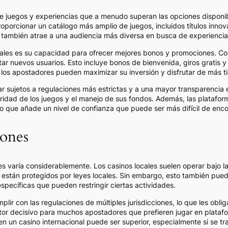
e juegos y experiencias que a menudo superan las opciones disponibl
oporcionar un catálogo más amplio de juegos, incluidos títulos innov
ue también atrae a una audiencia más diversa en busca de experiencia
nales es su capacidad para ofrecer mejores bonos y promociones. Con
ar nuevos usuarios. Esto incluye bonos de bienvenida, giros gratis y
, los apostadores pueden maximizar su inversión y disfrutar de más 
ar sujetos a regulaciones más estrictas y a una mayor transparencia 
idad de los juegos y el manejo de sus fondos. Además, las platafor
 lo que añade un nivel de confianza que puede ser más difícil de enco
iones
es varía considerablemente. Los casinos locales suelen operar bajo la
 están protegidos por leyes locales. Sin embargo, esto también pued
specíficas que pueden restringir ciertas actividades.
mplir con las regulaciones de múltiples jurisdicciones, lo que les obl
actor decisivo para muchos apostadores que prefieren jugar en plata
n un casino internacional puede ser superior, especialmente si se t