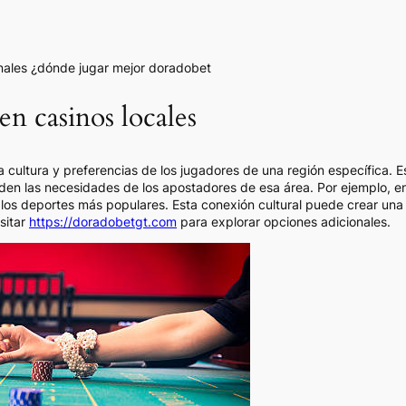
ionales ¿dónde jugar mejor doradobet
en casinos locales
a cultura y preferencias de los jugadores de una región específica. 
den las necesidades de los apostadores de esa área. Por ejemplo, en
 los deportes más populares. Esta conexión cultural puede crear una 
sitar
https://doradobetgt.com
para explorar opciones adicionales.