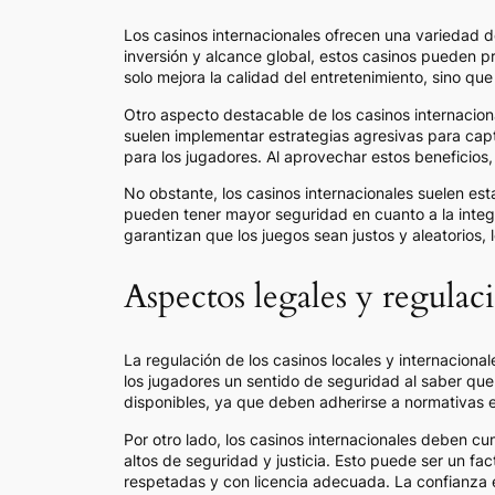
Los casinos internacionales ofrecen una variedad d
inversión y alcance global, estos casinos pueden pr
solo mejora la calidad del entretenimiento, sino q
Otro aspecto destacable de los casinos internacio
suelen implementar estrategias agresivas para capt
para los jugadores. Al aprovechar estos beneficios
No obstante, los casinos internacionales suelen est
pueden tener mayor seguridad en cuanto a la integr
garantizan que los juegos sean justos y aleatorios,
Aspectos legales y regulac
La regulación de los casinos locales y internacional
los jugadores un sentido de seguridad al saber que
disponibles, ya que deben adherirse a normativas e
Por otro lado, los casinos internacionales deben cu
altos de seguridad y justicia. Esto puede ser un f
respetadas y con licencia adecuada. La confianza e