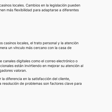
casinos locales. Cambios en la legislación pueden
ienen más flexibilidad para adaptarse a diferentes
s casinos locales, el trato personal y la atención
enera un vínculo más cercano con la casa de
 canales digitales como el correo electrónico o
onales están invirtiendo en mejorar su atención al
ugadores valoran.
a diferencia en la satisfacción del cliente,
 la resolución de problemas son factores clave para