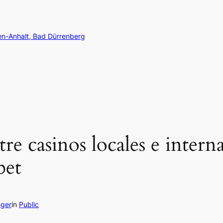
en-Anhalt, Bad Dürrenberg
tre casinos locales e inter
bet
nger
in
Public