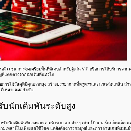
่วนตัว เช่น การจัดเตรียมพื้นที่พิเศษสำหรับผู้เล่น VIP หรือการให้บริการ
ัญที่แตกต่างจากนักเดิมพันทั่วไป
ยการใช้วัสดุที่มีคุณภาพสูง สร้างบรรยากาศที่หรูหราและน่าเพลิดเพลิน สำ
ที่เหมาะสมอย่างยิ่ง
บนักเดิมพันระดับสูง
บนักเดิมพันที่มองหาความท้าทาย เกมต่างๆ เช่น โป๊กเกอร์แบล็คแจ็ค และ
 เกมเหล่านี้ไม่เพียงแต่ใช้โชค แต่ยังต้องการกลยุทธ์และการอ่านเกมที่แม่นย