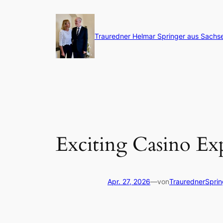
Zum
Inhalt
springen
Trauredner Helmar Springer aus Sachs
Exciting Casino Ex
Apr. 27, 2026
—
von
TraurednerSprin