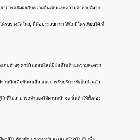
้เล่นสามารถสัมผัสกับความตื่นเต้นและความท้าทายที่มาก
รับรางวัลใหญ่ นี่คือประสบการณ์ที่ไม่มีใครเทียบได้ ที่
าถึงเกมต่างๆ คาสิโนออนไลน์มีข้อดีในด้านความสะดวก
กับนักเดิมพันคนอื่น และการรับบริการที่เป็นส่วนตัว
กที่ไม่สามารถจำลองได้ผ่านหน้าจอ นั่นทำให้ทั้งสอง
ห้คาสิโนต้องพัฒนากลยุทธ์และเสนอโปรโมชั่นเพื่อ