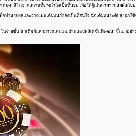
เกมคาสิโนจากสถานที่จริงกำลังเป็นที่นิยม เพื่อให้ผู้เล่นสามารถสัมผัสกั
พื่อทำนายผลและวางแผนเดิมพันกำลังเป็นที่สนใจ นักเดิมพันระดับสูงมักใช้
ง่ายขึ้น นักเดิมพันสามารถเล่นเกมผ่านแอปพลิเคชันที่พัฒนาขึ้นมาอย่างด