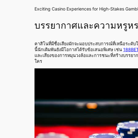
Exciting Casino Experiences for High-Stakes Gamb
บรรยากาศและความหรูหร
คาสิโนที่มีชื่อเสียงมักจะมอบประสบการณ์ที่เหนือระดับ
นี้นักเดิมพันยังมีโอกาสได้รับข้อเสนอพิเศษ เช่น
188BET
และเสียงของการหมุนวงล้อและการชนะที่สร้างบรรยากาศท
ใคร