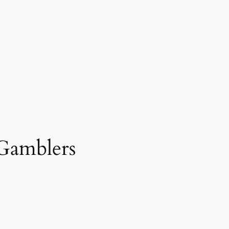
 Gamblers