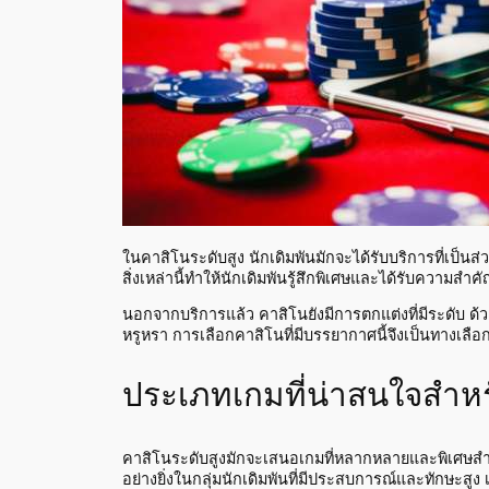
ในคาสิโนระดับสูง นักเดิมพันมักจะได้รับบริการที่เป็นส
สิ่งเหล่านี้ทำให้นักเดิมพันรู้สึกพิเศษและได้รับความสำค
นอกจากบริการแล้ว คาสิโนยังมีการตกแต่งที่มีระดับ ด้ว
หรูหรา การเลือกคาสิโนที่มีบรรยากาศนี้จึงเป็นทางเลือก
ประเภทเกมที่น่าสนใจสำหรั
คาสิโนระดับสูงมักจะเสนอเกมที่หลากหลายและพิเศษสำหรั
อย่างยิ่งในกลุ่มนักเดิมพันที่มีประสบการณ์และทักษะสูง