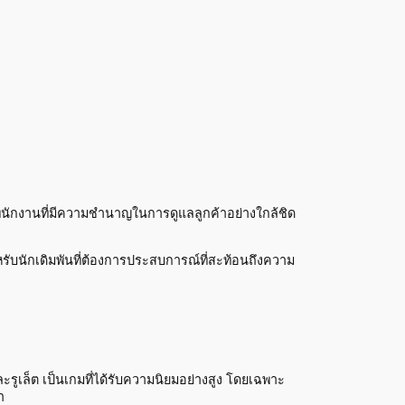
จากพนักงานที่มีความชำนาญในการดูแลลูกค้าอย่างใกล้ชิด
หรับนักเดิมพันที่ต้องการประสบการณ์ที่สะท้อนถึงความ
รูเล็ต เป็นเกมที่ได้รับความนิยมอย่างสูง โดยเฉพาะ
ำ