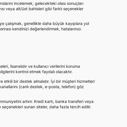
nslarını incelemek, gelecekteki olası sonuçları
sı veya alt/üst bahisleri gibi farklı seçenekler
meye çalışmak, genellikle daha büyük kayıplara yol
 sonrası kendinizi değerlendirmek, hatalarınızı
ri, lisanslıdır ve kullanıcı verilerini koruma
ilerini kontrol etmek faydalı olacaktır.
etkili bir destek almalıdır. İyi bir müşteri hizmetleri
kanallarını (canlı destek, e-posta, telefon) göz
mnuniyetini artırır. Kredi kartı, banka transferi veya
eçenekleri sunan siteler, daha fazla tercih edilir.