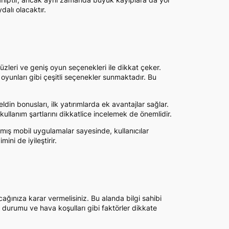
dalı olacaktır.
yüzleri ve geniş oyun seçenekleri ile dikkat çeker.
 oyunları gibi çeşitli seçenekler sunmaktadır. Bu
ldin bonusları, ilk yatırımlarda ek avantajlar sağlar.
ullanım şartlarını dikkatlice incelemek de önemlidir.
lanmış mobil uygulamalar sayesinde, kullanıcılar
ni de iyileştirir.
ağınıza karar vermelisiniz. Bu alanda bilgi sahibi
 durumu ve hava koşulları gibi faktörler dikkate