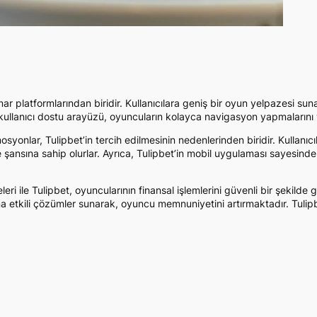
r platformlarından biridir. Kullanıcılara geniş bir oyun yelpazesi sunar
kullanıcı dostu arayüzü, oyuncuların kolayca navigasyon yapmalarını ve 
yonlar, Tulipbet’in tercih edilmesinin nedenlerinden biridir. Kullanıcıl
nsına sahip olurlar. Ayrıca, Tulipbet’in mobil uygulaması sayesinde
ri ile Tulipbet, oyuncularının finansal işlemlerini güvenli bir şekilde 
nuna etkili çözümler sunarak, oyuncu memnuniyetini artırmaktadır. Tul