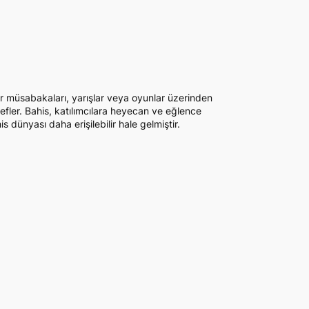
or müsabakaları, yarışlar veya oyunlar üzerinden
efler. Bahis, katılımcılara heyecan ve eğlence
 dünyası daha erişilebilir hale gelmiştir.