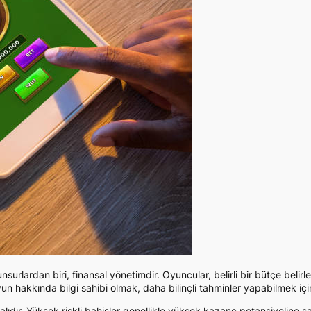
urlardan biri, finansal yönetimdir. Oyuncular, belirli bir bütçe belirl
oyun hakkında bilgi sahibi olmak, daha bilinçli tahminler yapabilmek iç
alıdır. Yüksek riskli bahisler genellikle yüksek kazanç potansiyeline