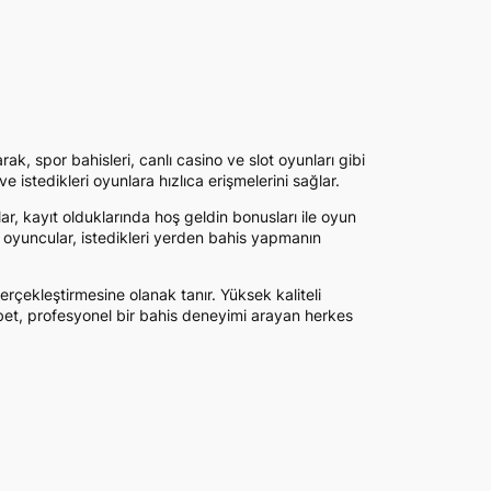
ak, spor bahisleri, canlı casino ve slot oyunları gibi
istedikleri oyunlara hızlıca erişmelerini sağlar.
ar, kayıt olduklarında hoş geldin bonusları ile oyun
 oyuncular, istedikleri yerden bahis yapmanın
gerçekleştirmesine olanak tanır. Yüksek kaliteli
ipbet, profesyonel bir bahis deneyimi arayan herkes