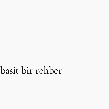
basit bir rehber