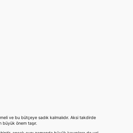
emeli ve bu bütçeye sadık kalmalıdır. Aksi takdirde
in büyük önem taşır.
 sahiptir, ancak aynı zamanda büyük kayıplara da yol