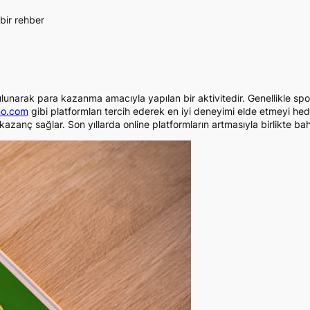
 bir rehber
bulunarak para kazanma amacıyla yapılan bir aktivitedir. Genellikle sp
no.com
gibi platformları tercih ederek en iyi deneyimi elde etmeyi hed
anç sağlar. Son yıllarda online platformların artmasıyla birlikte bahis