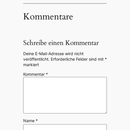
Kommentare
Schreibe einen Kommentar
Deine E-Mail-Adresse wird nicht
veröffentlicht.
Erforderliche Felder sind mit
*
markiert
Kommentar
*
Name
*