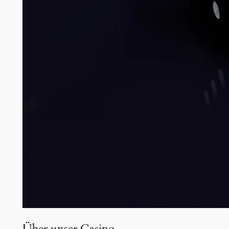
Über unser Casino