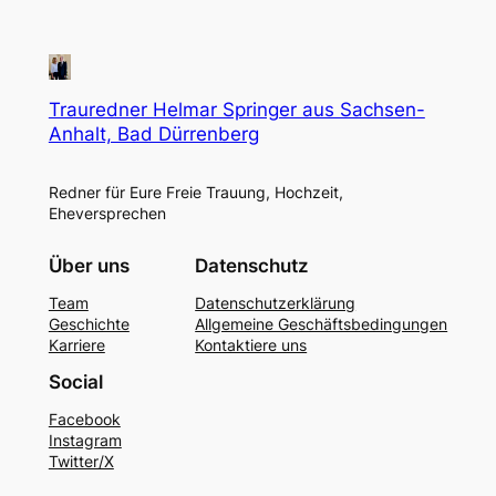
Trauredner Helmar Springer aus Sachsen-
Anhalt, Bad Dürrenberg
Redner für Eure Freie Trauung, Hochzeit,
Eheversprechen
Über uns
Datenschutz
Team
Datenschutzerklärung
Geschichte
Allgemeine Geschäftsbedingungen
Karriere
Kontaktiere uns
Social
Facebook
Instagram
Twitter/X