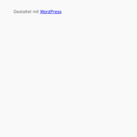
Gestaltet mit
WordPress