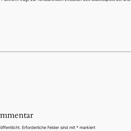
ommentar
öffentlicht.
Erforderliche Felder sind mit
*
markiert