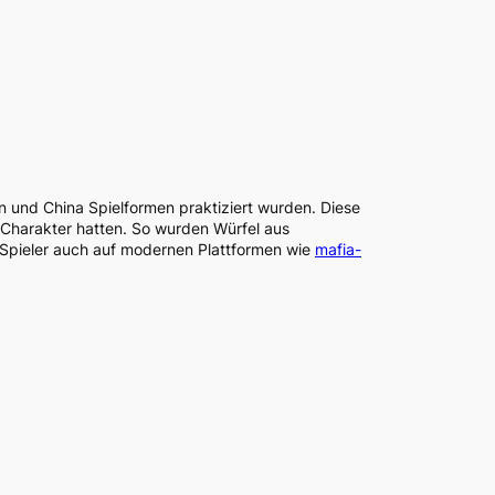
en und China Spielformen praktiziert wurden. Diese
 Charakter hatten. So wurden Würfel aus
n Spieler auch auf modernen Plattformen wie
mafia-