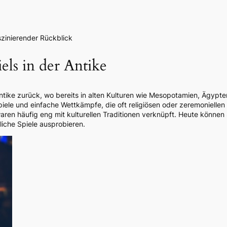
szinierender Rückblick
els in der Antike
Antike zurück, wo bereits in alten Kulturen wie Mesopotamien, Ägypt
iele und einfache Wettkämpfe, die oft religiösen oder zeremoniellen
waren häufig eng mit kulturellen Traditionen verknüpft. Heute könne
liche Spiele ausprobieren.