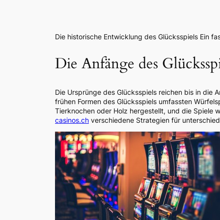
Die historische Entwicklung des Glücksspiels Ein fa
Die Anfänge des Glücksspi
Die Ursprünge des Glücksspiels reichen bis in die 
frühen Formen des Glücksspiels umfassten Würfelsp
Tierknochen oder Holz hergestellt, und die Spiele 
casinos.ch
verschiedene Strategien für unterschied