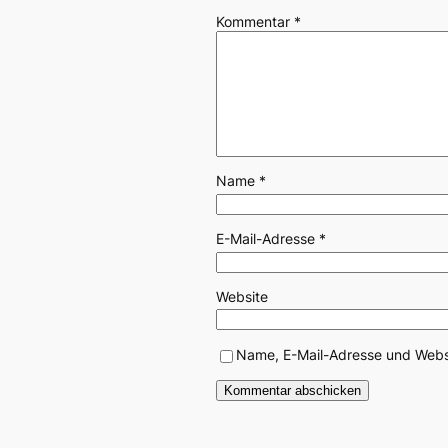
Kommentar
*
Name
*
E-Mail-Adresse
*
Website
Name, E-Mail-Adresse und Websi