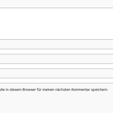
te in diesem Browser für meinen nächsten Kommentar speichern.