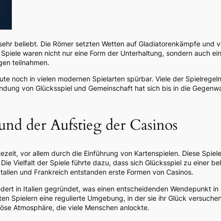
 sehr beliebt. Die Römer setzten Wetten auf Gladiatorenkämpfe und
n Spiele waren nicht nur eine Form der Unterhaltung, sondern auch ei
gen teilnahmen.
ute noch in vielen modernen Spielarten spürbar. Viele der Spielregel
indung von Glücksspiel und Gemeinschaft hat sich bis in die Gegenwar
 und der Aufstieg der Casinos
tezeit, vor allem durch die Einführung von Kartenspielen. Diese Spiel
ie Vielfalt der Spiele führte dazu, dass sich Glücksspiel zu einer be
Italien und Frankreich entstanden erste Formen von Casinos.
undert in Italien gegründet, was einen entscheidenden Wendepunkt in 
ten Spielern eine regulierte Umgebung, in der sie ihr Glück versuche
röse Atmosphäre, die viele Menschen anlockte.