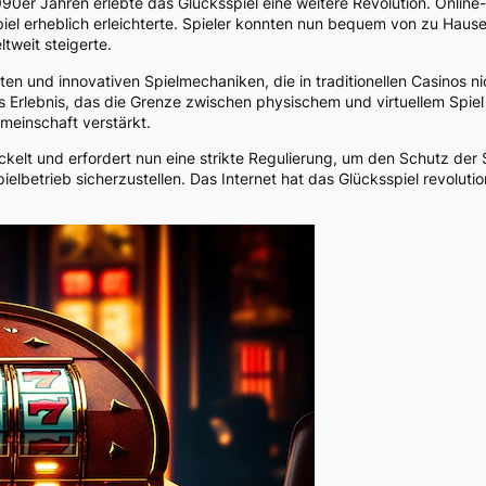
0er Jahren erlebte das Glücksspiel eine weitere Revolution. Online
l erheblich erleichterte. Spieler konnten nun bequem von zu Hause a
tweit steigerte.
nten und innovativen Spielmechaniken, die in traditionellen Casinos n
s Erlebnis, das die Grenze zwischen physischem und virtuellem Spiel 
meinschaft verstärkt.
ckelt und erfordert nun eine strikte Regulierung, um den Schutz der 
ielbetrieb sicherzustellen. Das Internet hat das Glücksspiel revolu