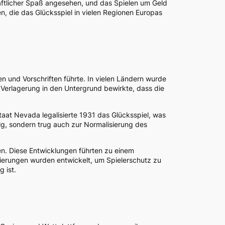
ftlicher Spaß angesehen, und das Spielen um Geld
n, die das Glücksspiel in vielen Regionen Europas
 und Vorschriften führte. In vielen Ländern wurde
e Verlagerung in den Untergrund bewirkte, dass die
aat Nevada legalisierte 1931 das Glücksspiel, was
olg, sondern trug auch zur Normalisierung des
en. Diese Entwicklungen führten zu einem
lierungen wurden entwickelt, um Spielerschutz zu
 ist.