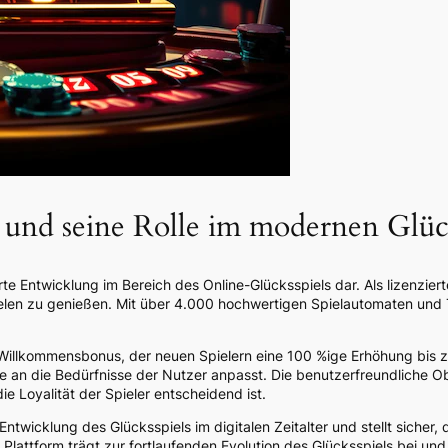
 und seine Rolle im modernen Glüc
 Entwicklung im Bereich des Online-Glücksspiels dar. Als lizenzierte
len zu genießen. Mit über 4.000 hochwertigen Spielautomaten und Tis
Willkommensbonus, der neuen Spielern eine 100 %ige Erhöhung bis zu 
che an die Bedürfnisse der Nutzer anpasst. Die benutzerfreundliche 
ie Loyalität der Spieler entscheidend ist.
twicklung des Glücksspiels im digitalen Zeitalter und stellt sicher,
Plattform trägt zur fortlaufenden Evolution des Glücksspiels bei und 