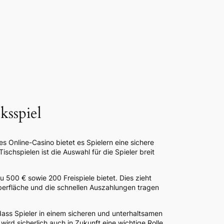
ksspiel
s Online-Casino bietet es Spielern eine sichere
chspielen ist die Auswahl für die Spieler breit
500 € sowie 200 Freispiele bietet. Dies zieht
Oberfläche und die schnellen Auszahlungen tragen
 dass Spieler in einem sicheren und unterhaltsamen
wird sicherlich auch in Zukunft eine wichtige Rolle