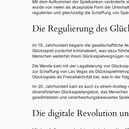
Mit dem Aufkommen der Spielbanken veränderte sic
wurde von vielen als akzeptable Form der Unterhalt
regulierten und gleichzeitig die Schaffung von Spi
Die Regulierung des Glück
Im 19. Jahrhundert begann die gesellschaftliche A
Glücksspiel zunächst kriminalisiert, was dazu führ
Menschen weiterhin ihrem Glücksspielvergnügen na
Die Wende kam mit der Legalisierung von Glücksspi
zur Schaffung von Las Vegas als Glücksspielmetropol
Glücksspiels als Freizeitaktivität bei, was in der 
Im 20. Jahrhundert kam es auch zu einem Anstieg vo
diversifizierten Glücksspielangebot, das Menschen
gewährleisten und verantwortungsbewusstes Spielen
Die digitale Revolution u