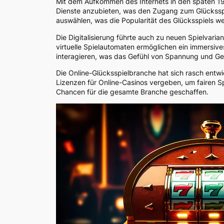
Mit dem Aufkommen des Internets in den späten 199
Dienste anzubieten, was den Zugang zum Glücksspie
auswählen, was die Popularität des Glücksspiels wel
Die Digitalisierung führte auch zu neuen Spielvaria
virtuelle Spielautomaten ermöglichen ein immersive
interagieren, was das Gefühl von Spannung und Ge
Die Online-Glücksspielbranche hat sich rasch entwi
Lizenzen für Online-Casinos vergeben, um fairen Sp
Chancen für die gesamte Branche geschaffen.